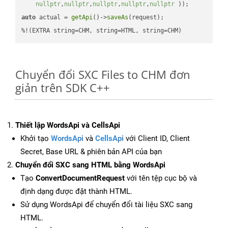
nullptr
,
nullptr
,
nullptr
,
nullptr
,
nullptr
 ))
auto
 actual = 
getApi
()->
saveAs
(request);

%!(EXTRA string=CHM, string=HTML, string=CHM)
Chuyển đổi SXC Files to CHM đơn
giản trên SDK C++
Thiết lập WordsApi và CellsApi
Khởi tạo
WordsApi
và
CellsApi
với Client ID, Client
Secret, Base URL & phiên bản API của bạn
Chuyển đổi SXC sang HTML bằng WordsApi
Tạo
ConvertDocumentRequest
với tên tệp cục bộ và
định dạng được đặt thành HTML.
Sử dụng WordsApi để chuyển đổi tài liệu SXC sang
HTML.