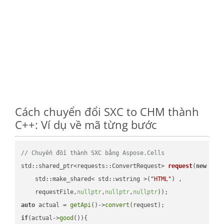
Cách chuyển đổi SXC to CHM thành
C++: Ví dụ về mã từng bước
// Chuyển đổi thành SXC bằng Aspose.Cells
std::shared_ptr<requests::ConvertRequest> 
request
(
new
 requ
    std::make_shared< std::wstring >(
"HTML"
) ,        

    requestFile,
nullptr
,
nullptr
,
nullptr
))
auto
 actual = 
getApi
()->
convert
if
(actual->
good
()){
