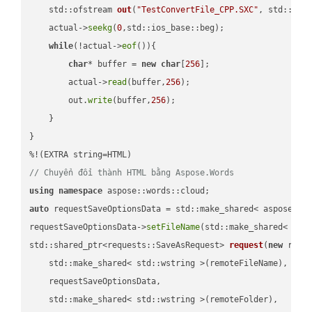
std::ofstream 
out
(
"TestConvertFile_CPP.SXC"
, std::ist
    actual->
seekg
(
0
,std::ios_base::beg);

while
(!actual->
eof
()){

char
* buffer = 
new
char
[
256
];

        actual->
read
(buffer,
256
);

        out.
write
(buffer,
256
);

    }

}

// Chuyển đổi thành HTML bằng Aspose.Words
using
namespace
auto
 requestSaveOptionsData = std::make_shared< aspose::wo
requestSaveOptionsData->
setFileName
(std::make_shared< std
std::shared_ptr<requests::SaveAsRequest> 
request
(
new
 reque
    std::make_shared< std::wstring >(remoteFileName),

    requestSaveOptionsData,

    std::make_shared< std::wstring >(remoteFolder),
