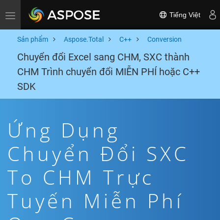
Tiếng Việt
Toggle navigation
Sản phẩm
Aspose.Total
C++
Conversion
Chuyển đổi Excel sang CHM, SXC thành
CHM Trình chuyển đổi MIỄN PHÍ hoặc C++
SDK
Ứng Dụng
Chuyển Đổi SXC
To CHM Trực
Tuyến Miễn Phí