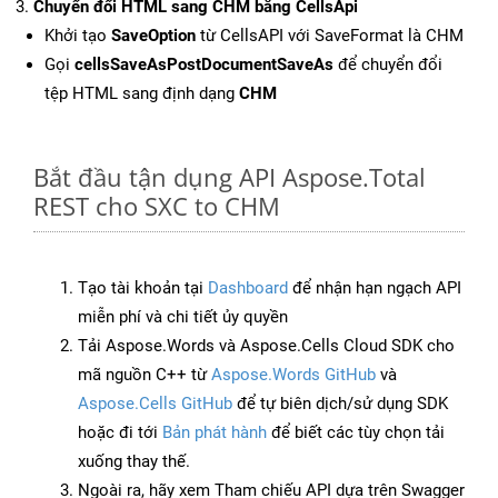
Chuyển đổi HTML sang CHM bằng CellsApi
Khởi tạo
SaveOption
từ CellsAPI với SaveFormat là CHM
Gọi
cellsSaveAsPostDocumentSaveAs
để chuyển đổi
tệp HTML sang định dạng
CHM
Bắt đầu tận dụng API Aspose.Total
REST cho SXC to CHM
Tạo tài khoản tại
Dashboard
để nhận hạn ngạch API
miễn phí và chi tiết ủy quyền
Tải Aspose.Words và Aspose.Cells Cloud SDK cho
mã nguồn C++ từ
Aspose.Words GitHub
và
Aspose.Cells GitHub
để tự biên dịch/sử dụng SDK
hoặc đi tới
Bản phát hành
để biết các tùy chọn tải
xuống thay thế.
Ngoài ra, hãy xem Tham chiếu API dựa trên Swagger