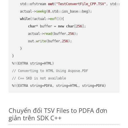
std::ofstream 
out
(
"TestConvertFile_CPP.TSV"
, std::ist
    actual->
seekg
(
0
,std::ios_base::beg);

while
(!actual->
eof
()){

char
* buffer = 
new
char
[
256
];

        actual->
read
(buffer,
256
);

        out.
write
(buffer,
256
);

    }

}

// Converting to HTML Using Aspose.PDF
// C++ SKD is not available
%!(EXTRA string=PDFA, string=HTML, string=PDFA)
Chuyển đổi TSV Files to PDFA đơn
giản trên SDK C++