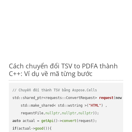
Cách chuyển đổi TSV to PDFA thành
C++: Ví dụ về mã từng bước
// Chuyển đổi thành TSV bằng Aspose.Cells
std::shared_ptr<requests::ConvertRequest> 
request
(
new
 requ
    std::make_shared< std::wstring >(
"HTML"
) ,        

    requestFile,
nullptr
,
nullptr
,
nullptr
))
auto
 actual = 
getApi
()->
convert
if
(actual->
good
()){
