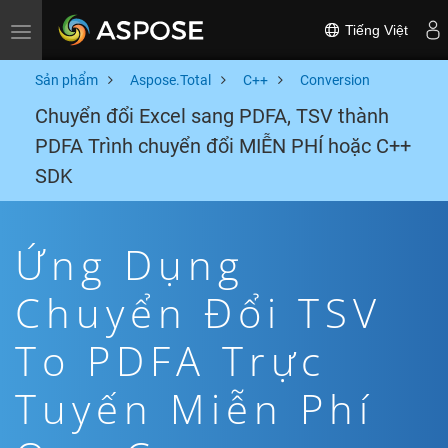
Tiếng Việt
Toggle navigation
Sản phẩm
Aspose.Total
C++
Conversion
Chuyển đổi Excel sang PDFA, TSV thành
PDFA Trình chuyển đổi MIỄN PHÍ hoặc C++
SDK
Ứng Dụng
Chuyển Đổi TSV
To PDFA Trực
Tuyến Miễn Phí