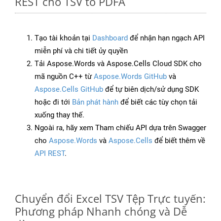
REST cho TSV to PDFA
Tạo tài khoản tại
Dashboard
để nhận hạn ngạch API
miễn phí và chi tiết ủy quyền
Tải Aspose.Words và Aspose.Cells Cloud SDK cho
mã nguồn C++ từ
Aspose.Words GitHub
và
Aspose.Cells GitHub
để tự biên dịch/sử dụng SDK
hoặc đi tới
Bản phát hành
để biết các tùy chọn tải
xuống thay thế.
Ngoài ra, hãy xem Tham chiếu API dựa trên Swagger
cho
Aspose.Words
và
Aspose.Cells
để biết thêm về
API REST
.
Chuyển đổi Excel TSV Tệp Trực tuyến:
Phương pháp Nhanh chóng và Dễ