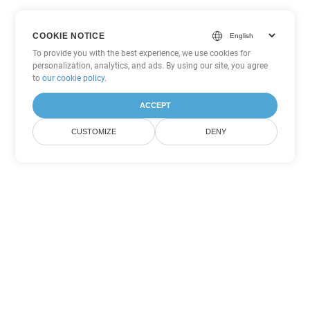
COOKIE NOTICE
To provide you with the best experience, we use cookies for
personalization, analytics, and ads. By using our site, you agree
to
our cookie policy
.
ACCEPT
CUSTOMIZE
DENY
Tùy chọn chuyển đổi Excel khác
Chuyển đổi TSV thành DOC
DOC:
Microsoft Word Binary Format
Chuyển đổi TSV thành DOT