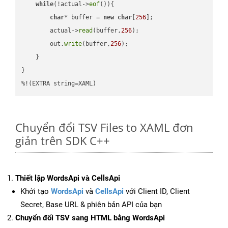
while
(!actual->
eof
()){

char
* buffer = 
new
char
[
256
];

        actual->
read
(buffer,
256
);

        out.
write
(buffer,
256
);

    }

}

%!(EXTRA string=XAML)
Chuyển đổi TSV Files to XAML đơn
giản trên SDK C++
Thiết lập WordsApi và CellsApi
Khởi tạo
WordsApi
và
CellsApi
với Client ID, Client
Secret, Base URL & phiên bản API của bạn
Chuyển đổi TSV sang HTML bằng WordsApi