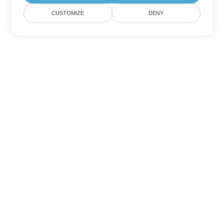
CUSTOMIZE
DENY
Tùy chọn chuyển đổi Excel khác
Chuyển đổi TSV thành DOC
DOC:
Microsoft Word Binary Format
Chuyển đổi TSV thành DOT
DOT:
Microsoft Word Template Files
Chuyển đổi TSV thành DOCX
DOCX:
Office 2007+ Word Document
Chuyển đổi TSV thành DOCM
DOCM:
Microsoft Word 2007 Marco File