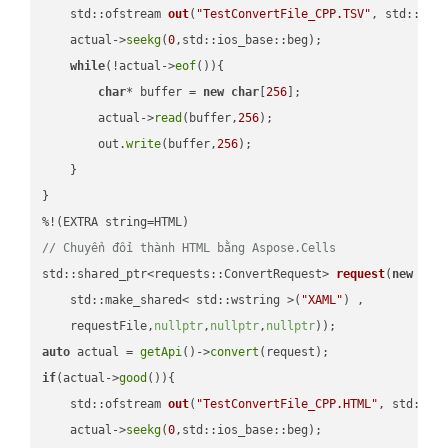
std::ofstream 
out
(
"TestConvertFile_CPP.TSV"
, std::ist
    actual->
seekg
(
0
,std::ios_base::beg);

while
(!actual->
eof
()){

char
* buffer = 
new
char
[
256
];

        actual->
read
(buffer,
256
);

        out.
write
(buffer,
256
);

    }

}

// Chuyển đổi thành HTML bằng Aspose.Cells
std::shared_ptr<requests::ConvertRequest> 
request
(
new
 requ
    std::make_shared< std::wstring >(
"XAML"
) ,        

    requestFile,
nullptr
,
nullptr
,
nullptr
))
auto
 actual = 
getApi
()->
convert
if
(actual->
good
()){

std::ofstream 
out
(
"TestConvertFile_CPP.HTML"
, std::is
    actual->
seekg
(
0
,std::ios_base::beg);
