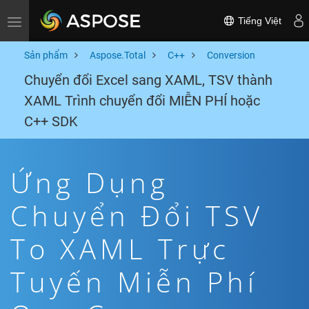
Tiếng Việt
Toggle navigation
Sản phẩm
Aspose.Total
C++
Conversion
Chuyển đổi Excel sang XAML, TSV thành
XAML Trình chuyển đổi MIỄN PHÍ hoặc
C++ SDK
Ứng Dụng
Chuyển Đổi TSV
To XAML Trực
Tuyến Miễn Phí