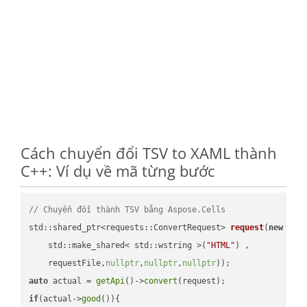
Cách chuyển đổi TSV to XAML thành
C++: Ví dụ về mã từng bước
// Chuyển đổi thành TSV bằng Aspose.Cells
std::shared_ptr<requests::ConvertRequest> 
request
(
new
 requ
    std::make_shared< std::wstring >(
"HTML"
) ,        

    requestFile,
nullptr
,
nullptr
,
nullptr
))
auto
 actual = 
getApi
()->
convert
if
(actual->
good
()){
