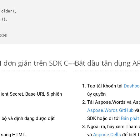
older),

 ))
OCM)
 đơn giản trên SDK C++
Bắt đầu tận dụng A
Tạo tài khoản tại
Dashbo
Client Secret, Base URL & phiên
ủy quyền
Tải Aspose.Words và As
Aspose.Words GitHub
v
c bộ và định dạng được đặt
SDK hoặc đi tới
Bản phát
Ngoài ra, hãy xem Tham 
B sang HTML.
và
Aspose.Cells
để biết 