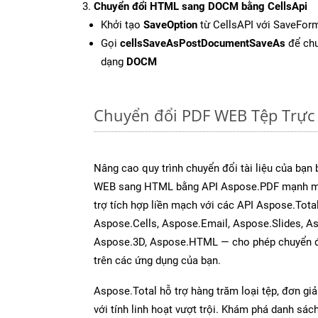
Chuyển đổi HTML sang DOCM bằng CellsApi
Khởi tạo
SaveOption
từ CellsAPI với SaveFor
Gọi
cellsSaveAsPostDocumentSaveAs
để chu
dạng
DOCM
Chuyển đổi PDF WEB Tệp Trực
Nâng cao quy trình chuyển đổi tài liệu của bạn
WEB sang HTML bằng API Aspose.PDF mạnh mẽ
trợ tích hợp liền mạch với các API Aspose.Tot
Aspose.Cells, Aspose.Email, Aspose.Slides, A
Aspose.3D, Aspose.HTML — cho phép chuyển đổ
trên các ứng dụng của bạn.
Aspose.Total hỗ trợ hàng trăm loại tệp, đơn gi
với tính linh hoạt vượt trội. Khám phá danh sá