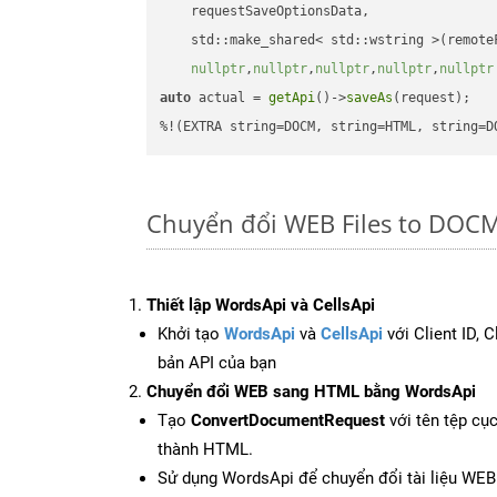
    requestSaveOptionsData,

    std::make_shared< std::wstring >(remoteF
nullptr
,
nullptr
,
nullptr
,
nullptr
,
nullptr
auto
 actual = 
getApi
()->
saveAs
(request);

%!(EXTRA string=DOCM, string=HTML, string=D
Chuyển đổi WEB Files to DOCM
Thiết lập WordsApi và CellsApi
Khởi tạo
WordsApi
và
CellsApi
với Client ID, 
bản API của bạn
Chuyển đổi WEB sang HTML bằng WordsApi
Tạo
ConvertDocumentRequest
với tên tệp cụ
thành HTML.
Sử dụng WordsApi để chuyển đổi tài liệu WE