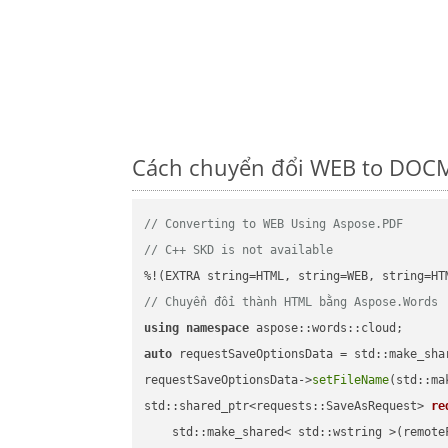
Cách chuyển đổi WEB to DOCM
// Converting to WEB Using Aspose.PDF
// C++ SKD is not available
// Chuyển đổi thành HTML bằng Aspose.Words
using
namespace
auto
 requestSaveOptionsData = std::make_sha
requestSaveOptionsData->
setFileName
(std::ma
std::shared_ptr<requests::SaveAsRequest> 
re
    std::make_shared< std::wstring >(remoteF