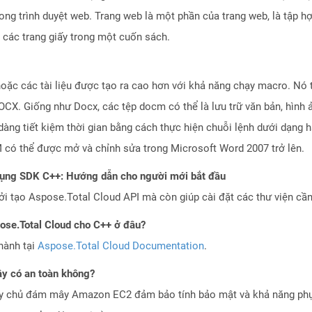
ong trình duyệt web. Trang web là một phần của trang web, là tập h
 các trang giấy trong một cuốn sách.
ặc các tài liệu được tạo ra cao hơn với khả năng chạy macro. Nó 
X. Giống như Docx, các tệp docm có thể là lưu trữ văn bản, hình ản
àng tiết kiệm thời gian bằng cách thực hiện chuỗi lệnh dưới dạng 
 có thể được mở và chỉnh sửa trong Microsoft Word 2007 trở lên.
dụng SDK C++: Hướng dẫn cho người mới bắt đầu
 tạo Aspose.Total Cloud API mà còn giúp cài đặt các thư viện cần 
pose.Total Cloud cho C++ ở đâu?
hành tại
Aspose.Total Cloud Documentation
.
y có an toàn không?
áy chủ đám mây Amazon EC2 đảm bảo tính bảo mật và khả năng phục