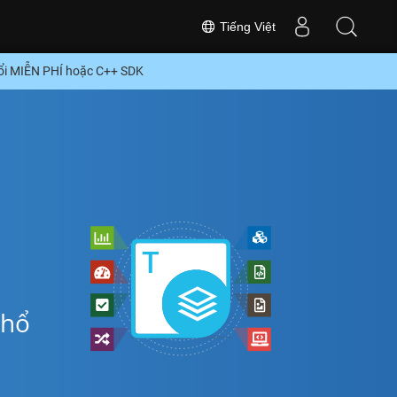
Tiếng Việt
ổi MIỄN PHÍ hoặc C++ SDK
phổ