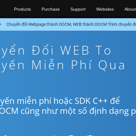
Products
Purchase
Support
Websites
About
Chuyển đổi Webpage thành DOCM, WEB thành DOCM Trình chuyển đ
yển Đổi WEB To
yến Miễn Phí Qua
uyến miễn phí hoặc SDK C++ để
DOCM cũng như một số định dạng 