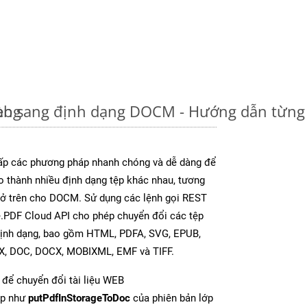
àng
eb sang định dạng DOCM - Hướng dẫn từng
p các phương pháp nhanh chóng và dễ dàng để
o thành nhiều định dạng tệp khác nhau, tương
y ở trên cho DOCM. Sử dụng các lệnh gọi REST
e.PDF Cloud API cho phép chuyển đổi các tệp
định dạng, bao gồm HTML, PDFA, SVG, EPUB,
TX, DOC, DOCX, MOBIXML, EMF và TIFF.
để chuyển đổi tài liệu WEB
ợp như
putPdfInStorageToDoc
của phiên bản lớp