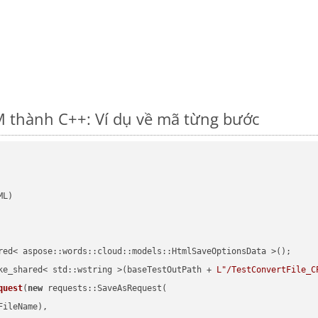
 thành C++: Ví dụ về mã từng bước
red< aspose::words::cloud::models::HtmlSaveOptionsData >();

ke_shared< std::wstring >(baseTestOutPath + 
L"/TestConvertFile_C
quest
(
new
 requests::SaveAsRequest(

ileName),
