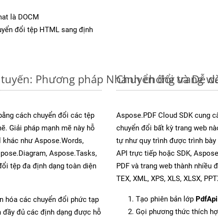
mat là DOCM
yển đổi tệp HTML sang định
 tuyến: Phương pháp Nhanh chóng và Dễ d
Chuyển đổi trang w
 bằng cách chuyển đổi các tệp
Aspose.PDF Cloud SDK cung cấ
. Giải pháp mạnh mẽ này hỗ
chuyển đổi bất kỳ trang web nà
al khác như Aspose.Words,
tự như quy trình được trình bà
spose.Diagram, Aspose.Tasks,
API trực tiếp hoặc SDK, Aspos
i tệp đa định dạng toàn diện
PDF và trang web thành nhiều 
TEX, XML, XPS, XLS, XLSX, PP
Tạo phiên bản lớp
PdfApi
ản hóa các chuyển đổi phức tạp
Gọi phương thức thích h
ch đầy đủ các định dạng được hỗ