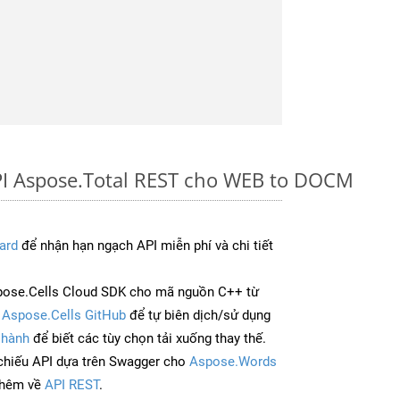
PI Aspose.Total REST cho WEB to DOCM
ard
để nhận hạn ngạch API miễn phí và chi tiết
pose.Cells Cloud SDK cho mã nguồn C++ từ
à
Aspose.Cells GitHub
để tự biên dịch/sử dụng
 hành
để biết các tùy chọn tải xuống thay thế.
chiếu API dựa trên Swagger cho
Aspose.Words
thêm về
API REST
.