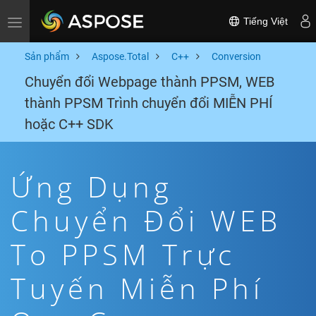
Tiếng Việt
Toggle navigation
Sản phẩm
Aspose.Total
C++
Conversion
Chuyển đổi Webpage thành PPSM, WEB
thành PPSM Trình chuyển đổi MIỄN PHÍ
hoặc C++ SDK
Ứng Dụng
Chuyển Đổi WEB
To PPSM Trực
Tuyến Miễn Phí