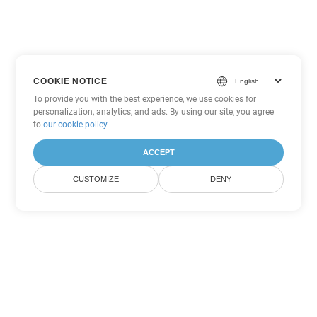
COOKIE NOTICE
To provide you with the best experience, we use cookies for
personalization, analytics, and ads. By using our site, you agree
to
our cookie policy
.
ACCEPT
CUSTOMIZE
DENY
Tùy chọn chuyển đổi PDF khác
Chuyển đổi WEB thành DOC
DOC:
Microsoft Word Binary Format