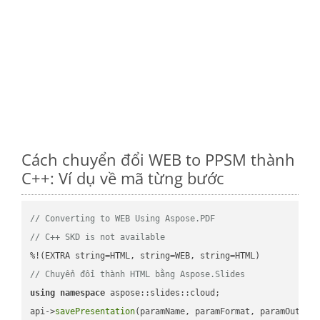
Cách chuyển đổi WEB to PPSM thành
C++: Ví dụ về mã từng bước
// Converting to WEB Using Aspose.PDF
// C++ SKD is not available
// Chuyển đổi thành HTML bằng Aspose.Slides
using
namespace
 aspose::slides::cloud;            

api->
savePresentation
(paramName, paramFormat, paramOutPat