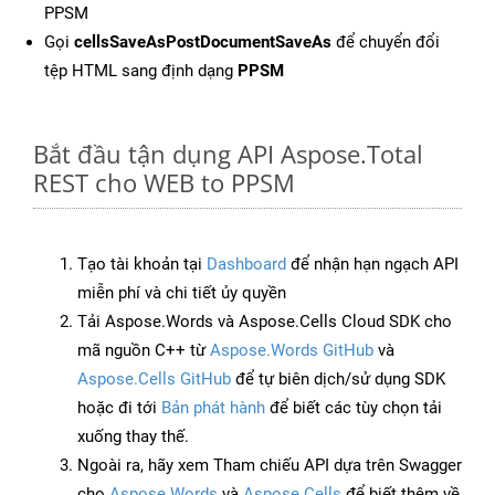
PPSM
Gọi
cellsSaveAsPostDocumentSaveAs
để chuyển đổi
tệp HTML sang định dạng
PPSM
Bắt đầu tận dụng API Aspose.Total
REST cho WEB to PPSM
Tạo tài khoản tại
Dashboard
để nhận hạn ngạch API
miễn phí và chi tiết ủy quyền
Tải Aspose.Words và Aspose.Cells Cloud SDK cho
mã nguồn C++ từ
Aspose.Words GitHub
và
Aspose.Cells GitHub
để tự biên dịch/sử dụng SDK
hoặc đi tới
Bản phát hành
để biết các tùy chọn tải
xuống thay thế.
Ngoài ra, hãy xem Tham chiếu API dựa trên Swagger
cho
Aspose.Words
và
Aspose.Cells
để biết thêm về