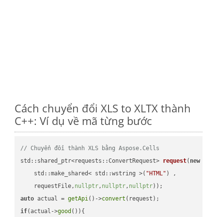
Cách chuyển đổi XLS to XLTX thành
C++: Ví dụ về mã từng bước
// Chuyển đổi thành XLS bằng Aspose.Cells
std::shared_ptr<requests::ConvertRequest> 
request
(
new
 requ
    std::make_shared< std::wstring >(
"HTML"
) ,        

    requestFile,
nullptr
,
nullptr
,
nullptr
))
auto
 actual = 
getApi
()->
convert
if
(actual->
good
()){
