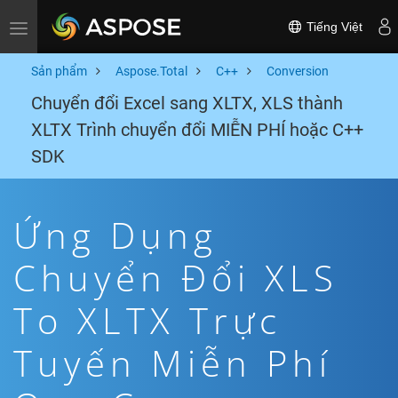
Tiếng Việt
Toggle navigation
Sản phẩm
Aspose.Total
C++
Conversion
Chuyển đổi Excel sang XLTX, XLS thành
XLTX Trình chuyển đổi MIỄN PHÍ hoặc C++
SDK
Ứng Dụng
Chuyển Đổi XLS
To XLTX Trực
Tuyến Miễn Phí