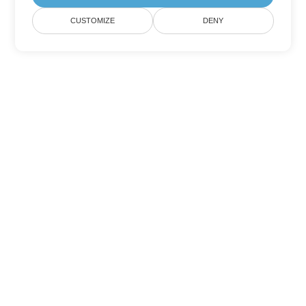
CUSTOMIZE
DENY
Tùy chọn chuyển đổi Excel khác
Chuyển đổi XLS thành DOC
DOC:
Microsoft Word Binary Format
Chuyển đổi XLS thành DOT
DOT:
Microsoft Word Template Files
Chuyển đổi XLS thành DOCX
DOCX:
Office 2007+ Word Document
Chuyển đổi XLS thành DOCM
DOCM:
Microsoft Word 2007 Marco File