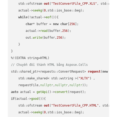
std::ofstream 
out
(
"TestConvertFile_CPP.XLS"
, std::ist
    actual->
seekg
(
0
,std::ios_base::beg);

while
(!actual->
eof
()){

char
* buffer = 
new
char
[
256
];

        actual->
read
(buffer,
256
);

        out.
write
(buffer,
256
);

    }

}

// Chuyển đổi thành HTML bằng Aspose.Cells
std::shared_ptr<requests::ConvertRequest> 
request
(
new
 requ
    std::make_shared< std::wstring >(
"XLTX"
) ,        

    requestFile,
nullptr
,
nullptr
,
nullptr
))
auto
 actual = 
getApi
()->
convert
if
(actual->
good
()){

std::ofstream 
out
(
"TestConvertFile_CPP.HTML"
, std::is
    actual->
seekg
(
0
,std::ios_base::beg);
