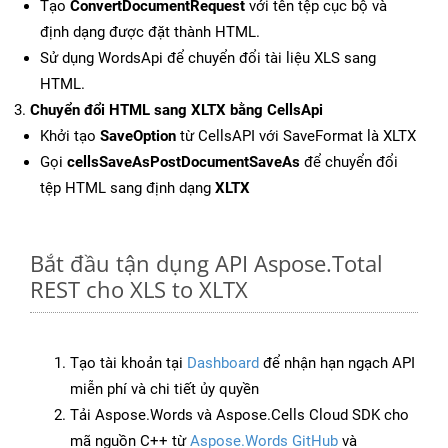
Tạo
ConvertDocumentRequest
với tên tệp cục bộ và
định dạng được đặt thành HTML.
Sử dụng WordsApi để chuyển đổi tài liệu XLS sang
HTML.
Chuyển đổi HTML sang XLTX bằng CellsApi
Khởi tạo
SaveOption
từ CellsAPI với SaveFormat là XLTX
Gọi
cellsSaveAsPostDocumentSaveAs
để chuyển đổi
tệp HTML sang định dạng
XLTX
Bắt đầu tận dụng API Aspose.Total
REST cho XLS to XLTX
Tạo tài khoản tại
Dashboard
để nhận hạn ngạch API
miễn phí và chi tiết ủy quyền
Tải Aspose.Words và Aspose.Cells Cloud SDK cho
mã nguồn C++ từ
Aspose.Words GitHub
và