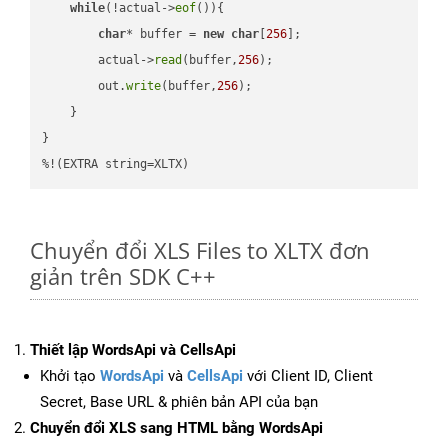
while
(!actual->
eof
()){

char
* buffer = 
new
char
[
256
];

        actual->
read
(buffer,
256
);

        out.
write
(buffer,
256
);

    }

}

%!(EXTRA string=XLTX)
Chuyển đổi XLS Files to XLTX đơn
giản trên SDK C++
Thiết lập WordsApi và CellsApi
Khởi tạo
WordsApi
và
CellsApi
với Client ID, Client
Secret, Base URL & phiên bản API của bạn
Chuyển đổi XLS sang HTML bằng WordsApi