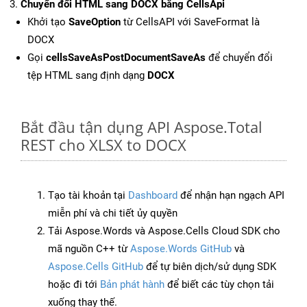
Chuyển đổi HTML sang DOCX bằng CellsApi
Khởi tạo
SaveOption
từ CellsAPI với SaveFormat là
DOCX
Gọi
cellsSaveAsPostDocumentSaveAs
để chuyển đổi
tệp HTML sang định dạng
DOCX
Bắt đầu tận dụng API Aspose.Total
REST cho XLSX to DOCX
Tạo tài khoản tại
Dashboard
để nhận hạn ngạch API
miễn phí và chi tiết ủy quyền
Tải Aspose.Words và Aspose.Cells Cloud SDK cho
mã nguồn C++ từ
Aspose.Words GitHub
và
Aspose.Cells GitHub
để tự biên dịch/sử dụng SDK
hoặc đi tới
Bản phát hành
để biết các tùy chọn tải
xuống thay thế.