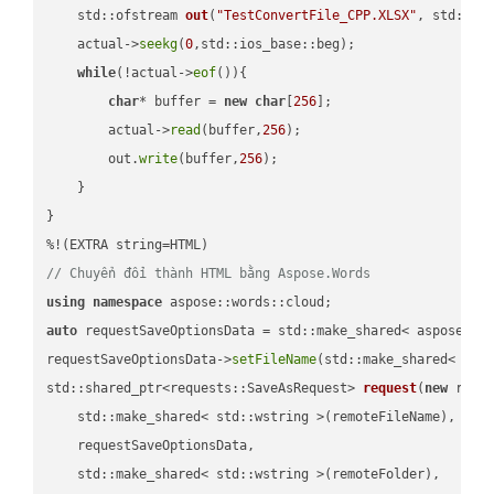
std::ofstream 
out
(
"TestConvertFile_CPP.XLSX"
, std::is
    actual->
seekg
(
0
,std::ios_base::beg);

while
(!actual->
eof
()){

char
* buffer = 
new
char
[
256
];

        actual->
read
(buffer,
256
);

        out.
write
(buffer,
256
);

    }

}

// Chuyển đổi thành HTML bằng Aspose.Words
using
namespace
auto
 requestSaveOptionsData = std::make_shared< aspose::wo
requestSaveOptionsData->
setFileName
(std::make_shared< std
std::shared_ptr<requests::SaveAsRequest> 
request
(
new
 reque
    std::make_shared< std::wstring >(remoteFileName),

    requestSaveOptionsData,

    std::make_shared< std::wstring >(remoteFolder),
