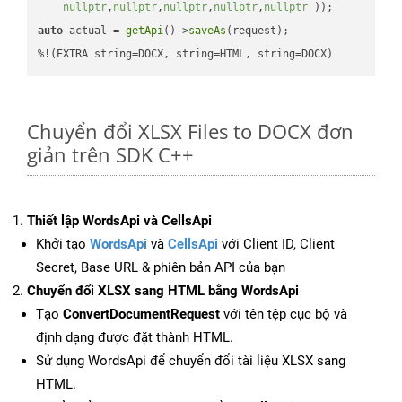
nullptr
,
nullptr
,
nullptr
,
nullptr
,
nullptr
 ))
auto
 actual = 
getApi
()->
saveAs
(request);

%!(EXTRA string=DOCX, string=HTML, string=DOCX)
Chuyển đổi XLSX Files to DOCX đơn
giản trên SDK C++
Thiết lập WordsApi và CellsApi
Khởi tạo
WordsApi
và
CellsApi
với Client ID, Client
Secret, Base URL & phiên bản API của bạn
Chuyển đổi XLSX sang HTML bằng WordsApi
Tạo
ConvertDocumentRequest
với tên tệp cục bộ và
định dạng được đặt thành HTML.
Sử dụng WordsApi để chuyển đổi tài liệu XLSX sang
HTML.