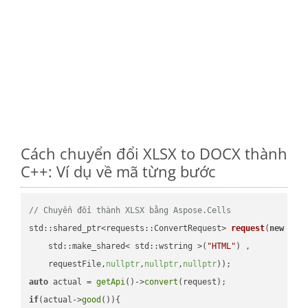
Cách chuyển đổi XLSX to DOCX thành
C++: Ví dụ về mã từng bước
// Chuyển đổi thành XLSX bằng Aspose.Cells
std::shared_ptr<requests::ConvertRequest> 
request
(
new
 requ
    std::make_shared< std::wstring >(
"HTML"
) ,        

    requestFile,
nullptr
,
nullptr
,
nullptr
))
auto
 actual = 
getApi
()->
convert
if
(actual->
good
()){
