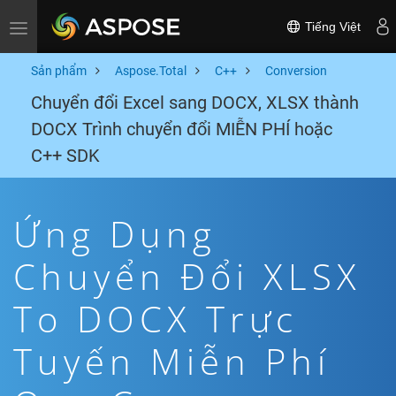
Tiếng Việt
Toggle navigation
Sản phẩm
Aspose.Total
C++
Conversion
Chuyển đổi Excel sang DOCX, XLSX thành
DOCX Trình chuyển đổi MIỄN PHÍ hoặc
C++ SDK
Ứng Dụng
Chuyển Đổi XLSX
To DOCX Trực
Tuyến Miễn Phí