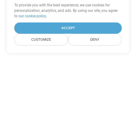
To provide you with the best experience, we use cookies for
personalization, analytics, and ads. By using our site, you agree
to
our cookie policy
.
ACCEPT
CUSTOMIZE
DENY
Tùy chọn chuyển đổi Excel khác
Chuyển đổi XLSX thành DOC
DOC:
Microsoft Word Binary Format
Chuyển đổi XLSX thành DOT
DOT:
Microsoft Word Template Files
Chuyển đổi XLSX thành DOCX