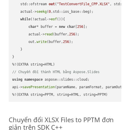
std::ofstream 
out
(
"TestConvertFile_CPP.XLSX"
, std::is
    actual->
seekg
(
0
,std::ios_base::beg);

while
(!actual->
eof
()){

char
* buffer = 
new
char
[
256
];

        actual->
read
(buffer,
256
);

        out.
write
(buffer,
256
);

    }

}

// Chuyển đổi thành HTML bằng Aspose.Slides
using
namespace
 aspose::slides::cloud;            

api->
savePresentation
(paramName, paramFormat, paramOutPat
%!(EXTRA string=PPTM, string=HTML, string=PPTM)
Chuyển đổi XLSX Files to PPTM đơn
giản trên SDK C++