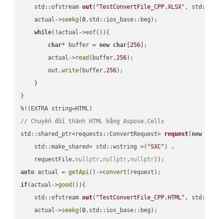
std::ofstream 
out
(
"TestConvertFile_CPP.XLSX"
, std::is
    actual->
seekg
(
0
,std::ios_base::beg);

while
(!actual->
eof
()){

char
* buffer = 
new
char
[
256
];

        actual->
read
(buffer,
256
);

        out.
write
(buffer,
256
);

    }

}

// Chuyển đổi thành HTML bằng Aspose.Cells
std::shared_ptr<requests::ConvertRequest> 
request
(
new
 requ
    std::make_shared< std::wstring >(
"SXC"
) ,        

    requestFile,
nullptr
,
nullptr
,
nullptr
))
auto
 actual = 
getApi
()->
convert
if
(actual->
good
()){

std::ofstream 
out
(
"TestConvertFile_CPP.HTML"
, std::is
    actual->
seekg
(
0
,std::ios_base::beg);
