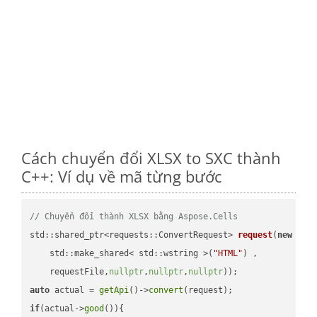
Cách chuyển đổi XLSX to SXC thành
C++: Ví dụ về mã từng bước
// Chuyển đổi thành XLSX bằng Aspose.Cells
std::shared_ptr<requests::ConvertRequest> 
request
(
new
 requ
    std::make_shared< std::wstring >(
"HTML"
) ,        

    requestFile,
nullptr
,
nullptr
,
nullptr
))
auto
 actual = 
getApi
()->
convert
if
(actual->
good
()){
