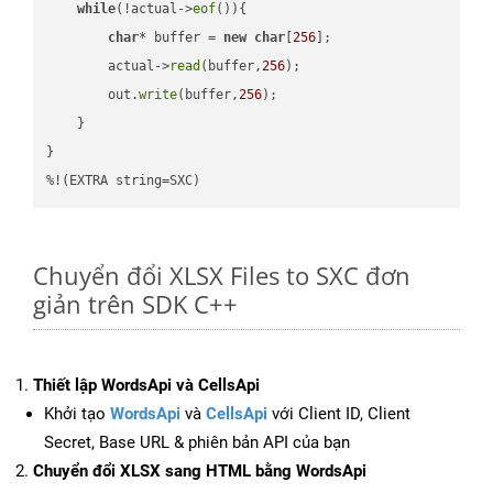
while
(!actual->
eof
()){

char
* buffer = 
new
char
[
256
];

        actual->
read
(buffer,
256
);

        out.
write
(buffer,
256
);

    }

}

%!(EXTRA string=SXC)
Chuyển đổi XLSX Files to SXC đơn
giản trên SDK C++
Thiết lập WordsApi và CellsApi
Khởi tạo
WordsApi
và
CellsApi
với Client ID, Client
Secret, Base URL & phiên bản API của bạn
Chuyển đổi XLSX sang HTML bằng WordsApi