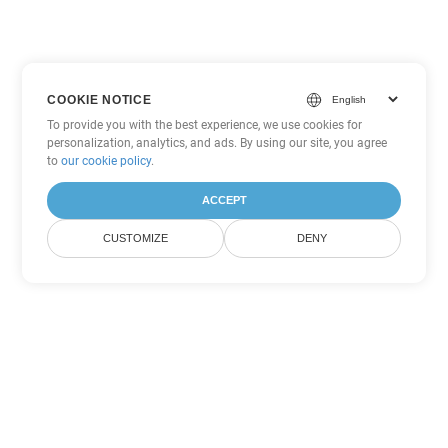
COOKIE NOTICE
To provide you with the best experience, we use cookies for
personalization, analytics, and ads. By using our site, you agree
to
our cookie policy
.
ACCEPT
CUSTOMIZE
DENY
Tùy chọn chuyển đổi Excel khác
Chuyển đổi XLSX thành DOC
DOC:
Microsoft Word Binary Format