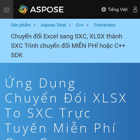
Tiếng Việt
Toggle navigation
Sản phẩm
Aspose.Total
C++
Conversion
Chuyển đổi Excel sang SXC, XLSX thành
SXC Trình chuyển đổi MIỄN PHÍ hoặc C++
SDK
Ứng Dụng
Chuyển Đổi XLSX
To SXC Trực
Tuyến Miễn Phí