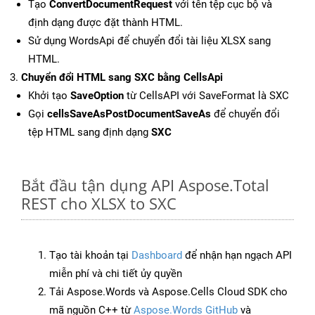
Tạo
ConvertDocumentRequest
với tên tệp cục bộ và
định dạng được đặt thành HTML.
Sử dụng WordsApi để chuyển đổi tài liệu XLSX sang
HTML.
Chuyển đổi HTML sang SXC bằng CellsApi
Khởi tạo
SaveOption
từ CellsAPI với SaveFormat là SXC
Gọi
cellsSaveAsPostDocumentSaveAs
để chuyển đổi
tệp HTML sang định dạng
SXC
Bắt đầu tận dụng API Aspose.Total
REST cho XLSX to SXC
Tạo tài khoản tại
Dashboard
để nhận hạn ngạch API
miễn phí và chi tiết ủy quyền
Tải Aspose.Words và Aspose.Cells Cloud SDK cho
mã nguồn C++ từ
Aspose.Words GitHub
và