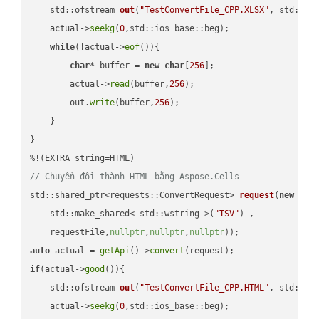
std::ofstream 
out
(
"TestConvertFile_CPP.XLSX"
, std::is
    actual->
seekg
(
0
,std::ios_base::beg);

while
(!actual->
eof
()){

char
* buffer = 
new
char
[
256
];

        actual->
read
(buffer,
256
);

        out.
write
(buffer,
256
);

    }

}

// Chuyển đổi thành HTML bằng Aspose.Cells
std::shared_ptr<requests::ConvertRequest> 
request
(
new
 requ
    std::make_shared< std::wstring >(
"TSV"
) ,        

    requestFile,
nullptr
,
nullptr
,
nullptr
))
auto
 actual = 
getApi
()->
convert
if
(actual->
good
()){

std::ofstream 
out
(
"TestConvertFile_CPP.HTML"
, std::is
    actual->
seekg
(
0
,std::ios_base::beg);
