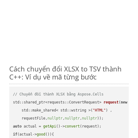
Cách chuyển đổi XLSX to TSV thành
C++: Ví dụ về mã từng bước
// Chuyển đổi thành XLSX bằng Aspose.Cells
std::shared_ptr<requests::ConvertRequest> 
request
(
new
 requ
    std::make_shared< std::wstring >(
"HTML"
) ,        

    requestFile,
nullptr
,
nullptr
,
nullptr
))
auto
 actual = 
getApi
()->
convert
if
(actual->
good
()){
