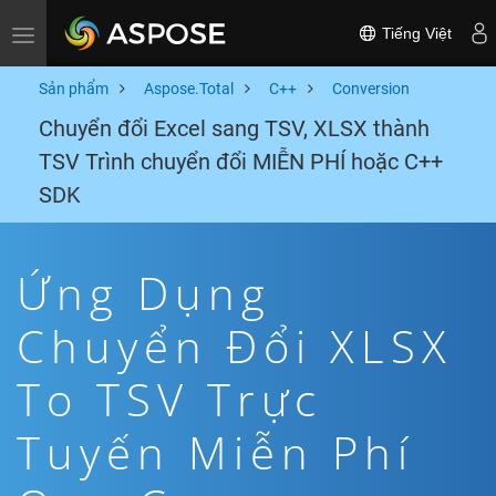
Tiếng Việt
Toggle navigation
Sản phẩm
Aspose.Total
C++
Conversion
Chuyển đổi Excel sang TSV, XLSX thành
TSV Trình chuyển đổi MIỄN PHÍ hoặc C++
SDK
Ứng Dụng
Chuyển Đổi XLSX
To TSV Trực
Tuyến Miễn Phí