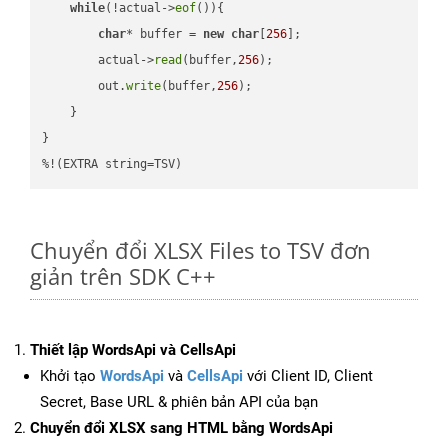
while
(!actual->
eof
()){

char
* buffer = 
new
char
[
256
];

        actual->
read
(buffer,
256
);

        out.
write
(buffer,
256
);

    }

}

%!(EXTRA string=TSV)
Chuyển đổi XLSX Files to TSV đơn
giản trên SDK C++
Thiết lập WordsApi và CellsApi
Khởi tạo
WordsApi
và
CellsApi
với Client ID, Client
Secret, Base URL & phiên bản API của bạn
Chuyển đổi XLSX sang HTML bằng WordsApi