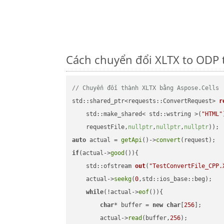
Cách chuyển đổi XLTX to ODP 
// Chuyển đổi thành XLTX bằng Aspose.Cells
std::shared_ptr<requests::ConvertRequest> 
r
    std::make_shared< std::wstring >(
"HTML"
    requestFile,
nullptr
,
nullptr
,
nullptr
))
auto
 actual = 
getApi
()->
convert
if
(actual->
good
()){

std::ofstream 
out
(
"TestConvertFile_CPP.
    actual->
seekg
(
0
,std::ios_base::beg);

while
(!actual->
eof
()){

char
* buffer = 
new
char
[
256
];

        actual->
read
(buffer,
256
);
