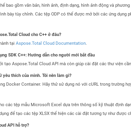
thể bao gồm văn bản, hình ảnh, định dạng, hình ảnh động và phương 
 trình bày tùy chỉnh. Các tệp ODP có thể được mở bởi các ứng dụng
pose.Total Cloud cho C++ ở đâu?
hành tại
Aspose.Total Cloud Documentation
.
dụng SDK C++: Hướng dẫn cho người mới bắt đầu
 tạo Aspose.Total Cloud API mà còn giúp cài đặt các thư viện cần 
 yêu thích của mình. Tôi nên làm gì?
ng Docker Container. Hãy thử sử dụng nó với cURL trong trường h
 cho các tệp mẫu Microsoft Excel dựa trên thông số kỹ thuật định 
ụng để tạo các tệp XLSX thể hiện các cài đặt tương tự như được ch
oud API hỗ trợ?