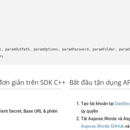
      

t, paramOutPath, paramOptions, paramPassword, paramFolder, param
P)
đơn giản trên SDK C++
Bắt đầu tận dụng AP
Tạo tài khoản tại
Dashbo
Client Secret, Base URL & phiên
ủy quyền
Tải Aspose.Words và As
Aspose.Words GitHub
v