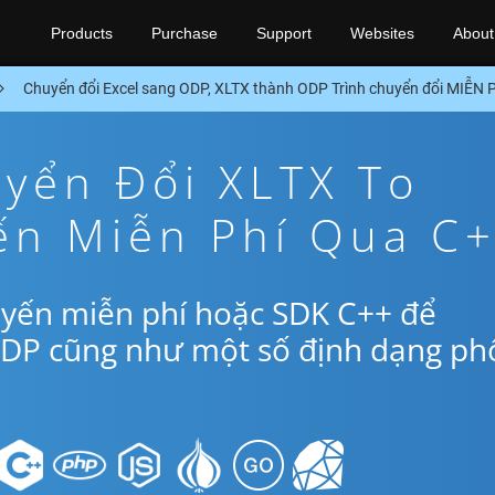
Products
Purchase
Support
Websites
About
Chuyển đổi Excel sang ODP, XLTX thành ODP Trình chuyển đổi MIỄN
yển Đổi XLTX To
ến Miễn Phí Qua C
uyến miễn phí hoặc SDK C++ để
ODP cũng như một số định dạng ph