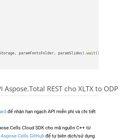
Storage, paramFontsFolder, paramSlides).
wait
();

I Aspose.Total REST cho XLTX to ODP
ard
để nhận hạn ngạch API miễn phí và chi tiết
pose.Cells Cloud SDK cho mã nguồn C++ từ
à
Aspose.Cells GitHub
để tự biên dịch/sử dụng