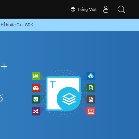
Tiếng Việt
 PHÍ hoặc C++ SDK
++
ổ