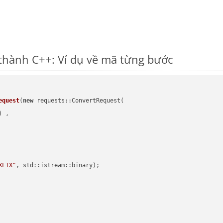
thành C++: Ví dụ về mã từng bước
equest
(
new
 requests::ConvertRequest(

) ,        

XLTX"
, std::istream::binary)
;
