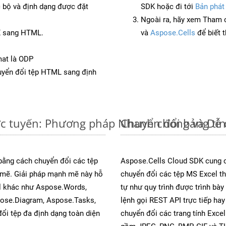
c bộ và định dạng được đặt
SDK hoặc đi tới
Bản phát
Ngoài ra, hãy xem Tham 
TX sang HTML.
và
Aspose.Cells
để biết 
mat là ODP
yển đổi tệp HTML sang định
ực tuyến: Phương pháp Nhanh chóng và Dễ
Chuyển đổi bảng tí
 bằng cách chuyển đổi các tệp
Aspose.Cells Cloud SDK cung c
mẽ. Giải pháp mạnh mẽ này hỗ
chuyển đổi các tệp MS Excel th
al khác như Aspose.Words,
tự như quy trình được trình bày
pose.Diagram, Aspose.Tasks,
lệnh gọi REST API trực tiếp ha
i tệp đa định dạng toàn diện
chuyển đổi các trang tính Exce