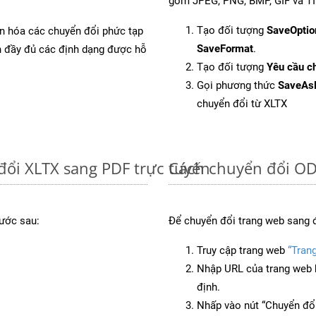
gồm JPEG, PNG, BMP, GIF và TI
Tạo đối tượng
SaveOptio
ản hóa các chuyển đổi phức tạp
SaveFormat
.
ch đầy đủ các định dạng được hỗ
Tạo đối tượng
Yêu cầu ch
Gọi phương thức
SaveAs
chuyển đổi từ XLTX
đổi XLTX sang PDF trực tuyến
Cách chuyển đổi OD
ước sau:
Để chuyển đổi trang web sang 
Truy cập trang web
“Tran
Nhập URL của trang web 
định.
Nhấp vào nút “Chuyển đổi