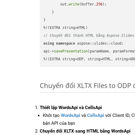
        out.
write
(buffer,
256
);

    }

}

// Chuyển đổi thành HTML bằng Aspose.Slides
using
namespace
 aspose::slides::cloud;      
api->
savePresentation
(paramName, paramForma
%!(EXTRA string=ODP, string=HTML, string=OD
Chuyển đổi XLTX Files to ODP 
Thiết lập WordsApi và CellsApi
Khởi tạo
WordsApi
và
CellsApi
với Client ID, 
bản API của bạn
Chuyển đổi XLTX sang HTML bằng WordsApi