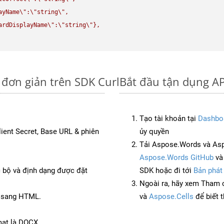
ayName
\"
:
\"
string
\"
,

ardDisplayName
\"
:
\"
string
\"
},

đơn giản trên SDK Curl
Bắt đầu tận dụng A
Tạo tài khoản tại
Dashbo
Client Secret, Base URL & phiên
ủy quyền
Tải Aspose.Words và Asp
Aspose.Words GitHub
v
c bộ và định dạng được đặt
SDK hoặc đi tới
Bản phát
Ngoài ra, hãy xem Tham 
T sang HTML.
và
Aspose.Cells
để biết 
mat là DOCX