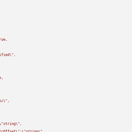
rue,

ified
\"
,

,

ic
\"
,

\"
string
\"
,

tcOffset
\"
:
\"
string
\"
,
