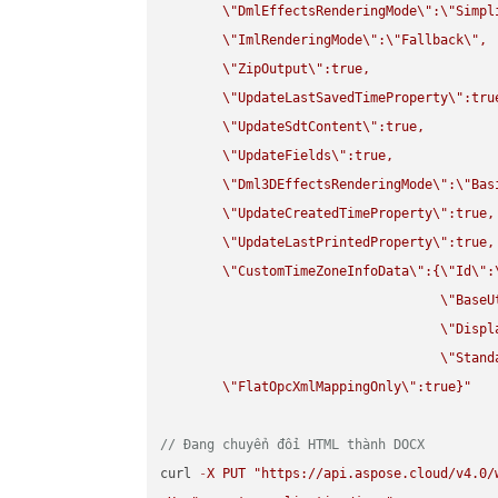
\"
DmlEffectsRenderingMode
\"
:
\"
Simpl
\"
ImlRenderingMode
\"
:
\"
Fallback
\"
,

\"
ZipOutput
\"
:true,

\"
UpdateLastSavedTimeProperty
\"
:true
\"
UpdateSdtContent
\"
:true,

\"
UpdateFields
\"
:true,

\"
Dml3DEffectsRenderingMode
\"
:
\"
Bas
\"
UpdateCreatedTimeProperty
\"
:true,

\"
UpdateLastPrintedProperty
\"
:true,

\"
CustomTimeZoneInfoData
\"
:{
\"
Id
\"
:
\"
BaseU
\"
Displ
\"
Stand
\"
FlatOpcXmlMappingOnly
\"
:true}"
// Đang chuyển đổi HTML thành DOCX
curl 
-
X
PUT
"https://api.aspose.cloud/v4.0/