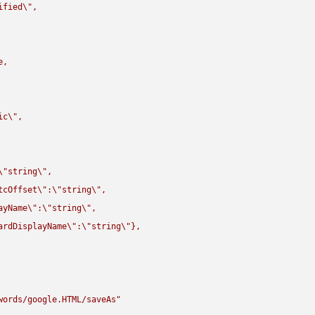
ified
\"
,

,

ic
\"
,

\"
string
\"
,

tcOffset
\"
:
\"
string
\"
,

ayName
\"
:
\"
string
\"
,

ardDisplayName
\"
:
\"
string
\"
},

words/google.HTML/saveAs"