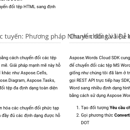
yển đổi tệp HTML sang định
c tuyến: Phương pháp Nhanh chóng và Dễ 
Chuyển đổi tài liệ
 bằng cách chuyển đổi các tệp
Aspose.Words Cloud SDK cung 
mẽ. Giải pháp mạnh mẽ này hỗ
để chuyển đổi các tệp MS Word
l khác như Aspose.Cells,
giống như chúng tôi đã làm ở t
pose.Diagram, Aspose.Tasks,
gọi REST API trực tiếp hay SDK,
i tệp đa định dạng toàn diện
Word sang nhiều định dạng hình
bằng cách sử dụng Aspose.Wor
Tạo đối tượng
Yêu cầu ch
ản hóa các chuyển đổi phức tạp
Gọi phương thức
Conver
ch đầy đủ các định dạng được hỗ
DOT