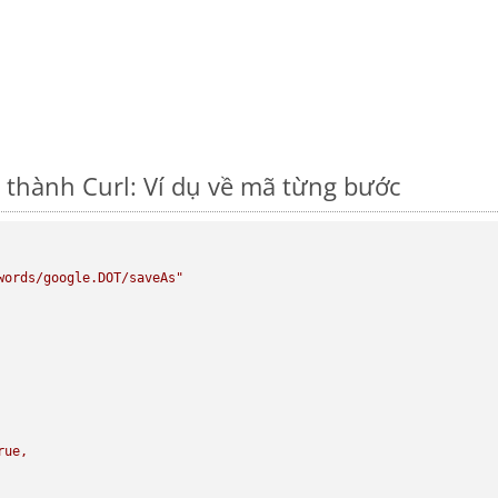
thành Curl: Ví dụ về mã từng bước
words/google.DOT/saveAs"
rue,
