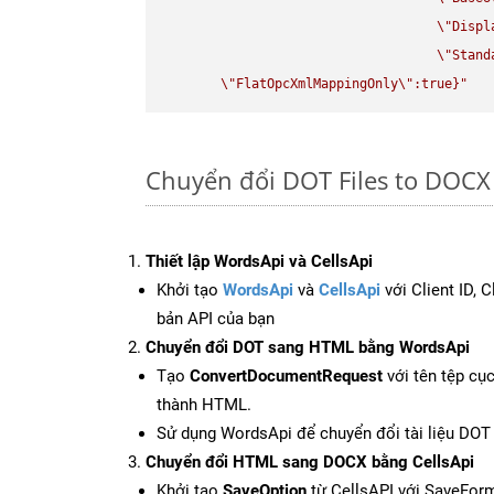
\"
Displ
\"
Stand
\"
FlatOpcXmlMappingOnly
\"
:true}"
Chuyển đổi DOT Files to DOCX 
Thiết lập WordsApi và CellsApi
Khởi tạo
WordsApi
và
CellsApi
với Client ID, 
bản API của bạn
Chuyển đổi DOT sang HTML bằng WordsApi
Tạo
ConvertDocumentRequest
với tên tệp cụ
thành HTML.
Sử dụng WordsApi để chuyển đổi tài liệu DO
Chuyển đổi HTML sang DOCX bằng CellsApi
Khởi tạo
SaveOption
từ CellsAPI với SaveFor