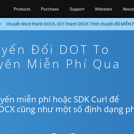
Products
Purchase
Support
Websites
About
Chuyển Word thành DOCX, DOT thành DOCX Trình chuyển đổi MIỄN P
yển Đổi DOT To
yến Miễn Phí Qua
yến miễn phí hoặc SDK Curl để
OCX cũng như một số định dạng p