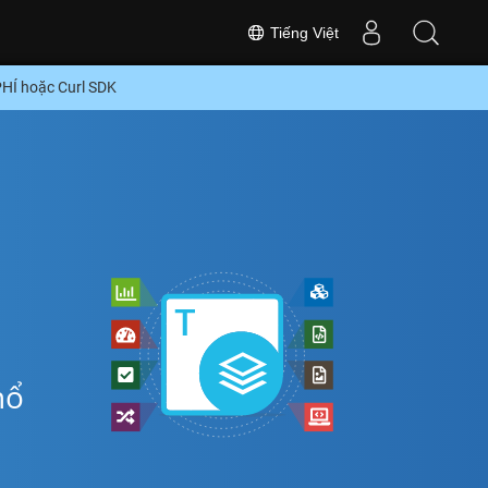
Tiếng Việt
HÍ hoặc Curl SDK
hổ