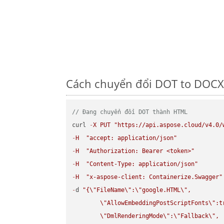
Cách chuyển đổi DOT to DOCX 
// Đang chuyển đổi DOT thành HTML
curl 
-
X
PUT
"https://api.aspose.cloud/v4.0/
-
H
"accept: application/json"
-
H
"Authorization: Bearer <token>"
-
H
"Content-Type: application/json"
-
H
"x-aspose-client: Containerize.Swagger"
-
d 
"{
\"
FileName
\"
:
\"
google.HTML
\"
,

\"
AllowEmbeddingPostScriptFonts
\"
:t
\"
DmlRenderingMode
\"
:
\"
Fallback
\"
,
