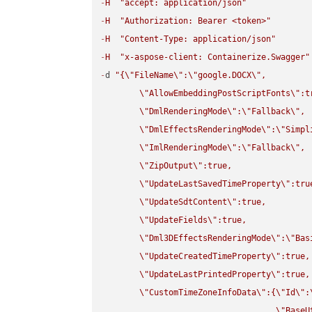
-
H
"accept: application/json"
-
H
"Authorization: Bearer <token>"
-
H
"Content-Type: application/json"
-
H
"x-aspose-client: Containerize.Swagger"
-
d 
"{
\"
FileName
\"
:
\"
google.DOCX
\"
,

\"
AllowEmbeddingPostScriptFonts
\"
:t
\"
DmlRenderingMode
\"
:
\"
Fallback
\"
,

\"
DmlEffectsRenderingMode
\"
:
\"
Simpl
\"
ImlRenderingMode
\"
:
\"
Fallback
\"
,

\"
ZipOutput
\"
:true,

\"
UpdateLastSavedTimeProperty
\"
:true
\"
UpdateSdtContent
\"
:true,

\"
UpdateFields
\"
:true,

\"
Dml3DEffectsRenderingMode
\"
:
\"
Bas
\"
UpdateCreatedTimeProperty
\"
:true,

\"
UpdateLastPrintedProperty
\"
:true,

\"
CustomTimeZoneInfoData
\"
:{
\"
Id
\"
:
\"
BaseU