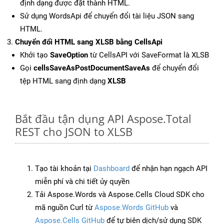
định dạng được đặt thành HTML.
Sử dụng WordsApi để chuyển đổi tài liệu JSON sang
HTML.
Chuyển đổi HTML sang XLSB bằng CellsApi
Khởi tạo
SaveOption
từ CellsAPI với SaveFormat là XLSB
Gọi
cellsSaveAsPostDocumentSaveAs
để chuyển đổi
tệp HTML sang định dạng
XLSB
Bắt đầu tận dụng API Aspose.Total
REST cho JSON to XLSB
Tạo tài khoản tại
Dashboard
để nhận hạn ngạch API
miễn phí và chi tiết ủy quyền
Tải Aspose.Words và Aspose.Cells Cloud SDK cho
mã nguồn Curl từ
Aspose.Words GitHub
và
Aspose.Cells GitHub
để tự biên dịch/sử dụng SDK