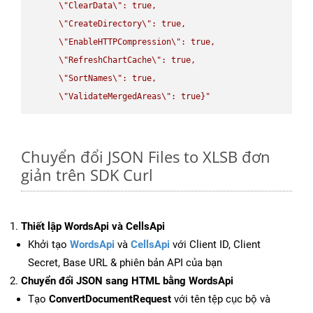
\"
ClearData
\"
: true,  

\"
CreateDirectory
\"
: true,  

\"
EnableHTTPCompression
\"
: true,  

\"
RefreshChartCache
\"
: true,  

\"
SortNames
\"
: true,  

\"
ValidateMergedAreas
\"
: true}"
Chuyển đổi JSON Files to XLSB đơn
giản trên SDK Curl
Thiết lập WordsApi và CellsApi
Khởi tạo
WordsApi
và
CellsApi
với Client ID, Client
Secret, Base URL & phiên bản API của bạn
Chuyển đổi JSON sang HTML bằng WordsApi
Tạo
ConvertDocumentRequest
với tên tệp cục bộ và