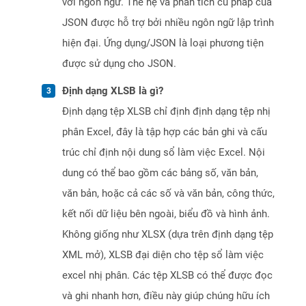
với ngôn ngữ. Thế hệ và phân tích cú pháp của
JSON được hỗ trợ bởi nhiều ngôn ngữ lập trình
hiện đại. Ứng dụng/JSON là loại phương tiện
được sử dụng cho JSON.
Định dạng XLSB là gì?
Định dạng tệp XLSB chỉ định định dạng tệp nhị
phân Excel, đây là tập hợp các bản ghi và cấu
trúc chỉ định nội dung sổ làm việc Excel. Nội
dung có thể bao gồm các bảng số, văn bản,
văn bản, hoặc cả các số và văn bản, công thức,
kết nối dữ liệu bên ngoài, biểu đồ và hình ảnh.
Không giống như XLSX (dựa trên định dạng tệp
XML mở), XLSB đại diện cho tệp sổ làm việc
excel nhị phân. Các tệp XLSB có thể được đọc
và ghi nhanh hơn, điều này giúp chúng hữu ích