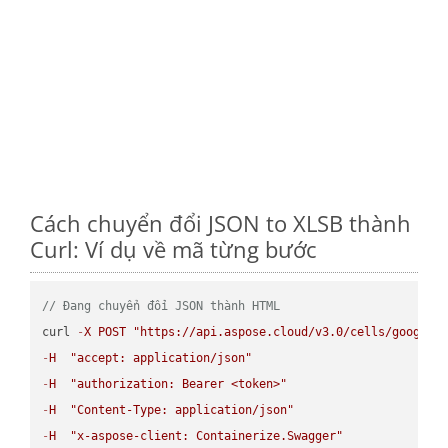
Cách chuyển đổi JSON to XLSB thành
Curl: Ví dụ về mã từng bước
// Đang chuyển đổi JSON thành HTML
curl 
-
X
POST
"https://api.aspose.cloud/v3.0/cells/google.
-
H
"accept: application/json"
-
H
"authorization: Bearer <token>"
-
H
"Content-Type: application/json"
-
H
"x-aspose-client: Containerize.Swagger"