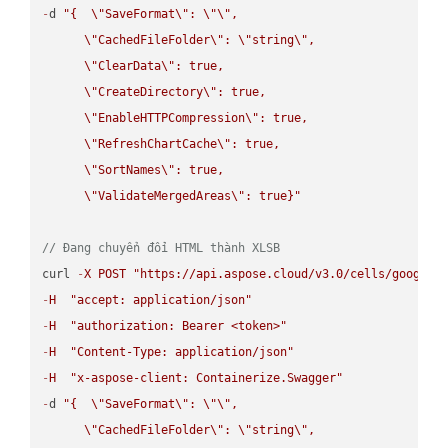
-
d 
"{  
\"
SaveFormat
\"
: 
\"
\"
,

\"
CachedFileFolder
\"
: 
\"
string
\"
,

\"
ClearData
\"
: true,  

\"
CreateDirectory
\"
: true,  

\"
EnableHTTPCompression
\"
: true,  

\"
RefreshChartCache
\"
: true,  

\"
SortNames
\"
: true,  

\"
ValidateMergedAreas
\"
: true}"
// Đang chuyển đổi HTML thành XLSB
curl 
-
X
POST
"https://api.aspose.cloud/v3.0/cells/google.
-
H
"accept: application/json"
-
H
"authorization: Bearer <token>"
-
H
"Content-Type: application/json"
-
H
"x-aspose-client: Containerize.Swagger"
-
d 
"{  
\"
SaveFormat
\"
: 
\"
\"
,

\"
CachedFileFolder
\"
: 
\"
string
\"
,
