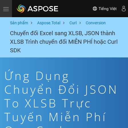
Tiếng Việt
Toggle navigation
Sản phẩm
Aspose.Total
Curl
Conversion
Chuyển đổi Excel sang XLSB, JSON thành
XLSB Trình chuyển đổi MIỄN PHÍ hoặc Curl
SDK
Ứng Dụng
Chuyển Đổi JSON
To XLSB Trực
Tuyến Miễn Phí