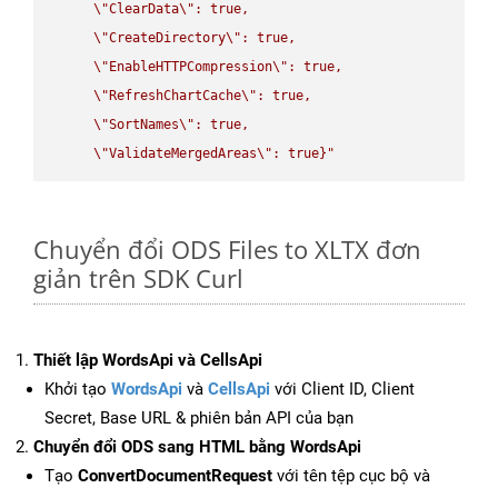
\"
ClearData
\"
: true,  

\"
CreateDirectory
\"
: true,  

\"
EnableHTTPCompression
\"
: true,  

\"
RefreshChartCache
\"
: true,  

\"
SortNames
\"
: true,  

\"
ValidateMergedAreas
\"
: true}"
Chuyển đổi ODS Files to XLTX đơn
giản trên SDK Curl
Thiết lập WordsApi và CellsApi
Khởi tạo
WordsApi
và
CellsApi
với Client ID, Client
Secret, Base URL & phiên bản API của bạn
Chuyển đổi ODS sang HTML bằng WordsApi
Tạo
ConvertDocumentRequest
với tên tệp cục bộ và