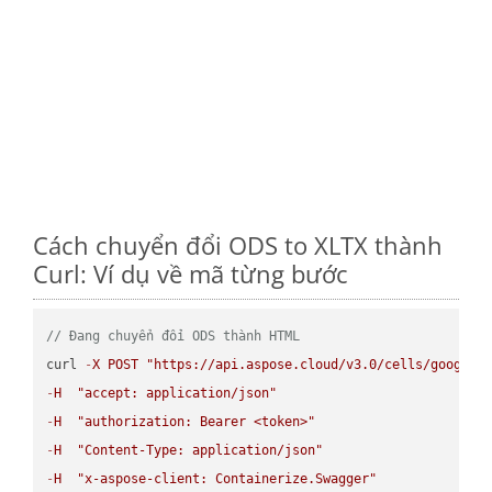
Cách chuyển đổi ODS to XLTX thành
Curl: Ví dụ về mã từng bước
// Đang chuyển đổi ODS thành HTML
curl 
-
X
POST
"https://api.aspose.cloud/v3.0/cells/google.
-
H
"accept: application/json"
-
H
"authorization: Bearer <token>"
-
H
"Content-Type: application/json"
-
H
"x-aspose-client: Containerize.Swagger"