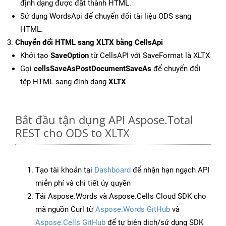
định dạng được đặt thành HTML.
Sử dụng WordsApi để chuyển đổi tài liệu ODS sang
HTML.
Chuyển đổi HTML sang XLTX bằng CellsApi
Khởi tạo
SaveOption
từ CellsAPI với SaveFormat là XLTX
Gọi
cellsSaveAsPostDocumentSaveAs
để chuyển đổi
tệp HTML sang định dạng
XLTX
Bắt đầu tận dụng API Aspose.Total
REST cho ODS to XLTX
Tạo tài khoản tại
Dashboard
để nhận hạn ngạch API
miễn phí và chi tiết ủy quyền
Tải Aspose.Words và Aspose.Cells Cloud SDK cho
mã nguồn Curl từ
Aspose.Words GitHub
và
Aspose.Cells GitHub
để tự biên dịch/sử dụng SDK