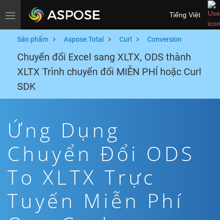
Tiếng Việt
Toggle navigation
Sản phẩm
Aspose.Total
Curl
Conversion
Chuyển đổi Excel sang XLTX, ODS thành
XLTX Trình chuyển đổi MIỄN PHÍ hoặc Curl
SDK
Ứng Dụng
Chuyển Đổi ODS
To XLTX Trực
Tuyến Miễn Phí