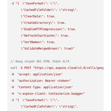
-
d 
"{  
\"
SaveFormat
\"
: 
\"
\"
,

\"
CachedFileFolder
\"
: 
\"
string
\"
,

\"
ClearData
\"
: true,  

\"
CreateDirectory
\"
: true,  

\"
EnableHTTPCompression
\"
: true,  

\"
RefreshChartCache
\"
: true,  

\"
SortNames
\"
: true,  

\"
ValidateMergedAreas
\"
: true}"
// Đang chuyển đổi HTML thành XLTX
curl 
-
X
POST
"https://api.aspose.cloud/v3.0/cells/google.
-
H
"accept: application/json"
-
H
"authorization: Bearer <token>"
-
H
"Content-Type: application/json"
-
H
"x-aspose-client: Containerize.Swagger"
-
d 
"{  
\"
SaveFormat
\"
: 
\"
\"
,

\"
CachedFileFolder
\"
: 
\"
string
\"
,
