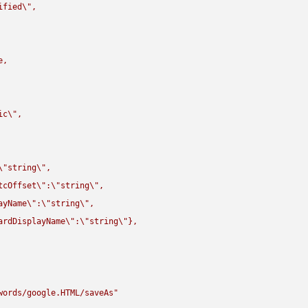
ified
\"
,

,

ic
\"
,

\"
string
\"
,

tcOffset
\"
:
\"
string
\"
,

ayName
\"
:
\"
string
\"
,

ardDisplayName
\"
:
\"
string
\"
},

words/google.HTML/saveAs"