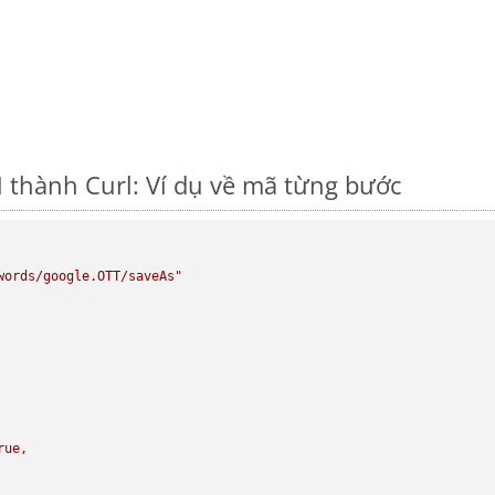
thành Curl: Ví dụ về mã từng bước
words/google.OTT/saveAs"
rue,
