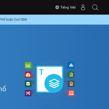
Tiếng Việt
PHÍ hoặc Curl SDK
hổ