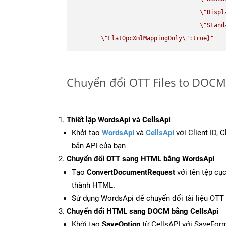
\"
Displ
\"
Stand
\"
FlatOpcXmlMappingOnly
\"
:true}"
Chuyển đổi OTT Files to DOCM
Thiết lập WordsApi và CellsApi
Khởi tạo
WordsApi
và
CellsApi
với Client ID, 
bản API của bạn
Chuyển đổi OTT sang HTML bằng WordsApi
Tạo
ConvertDocumentRequest
với tên tệp cụ
thành HTML.
Sử dụng WordsApi để chuyển đổi tài liệu OT
Chuyển đổi HTML sang DOCM bằng CellsApi
Khởi tạo
SaveOption
từ CellsAPI với SaveFor