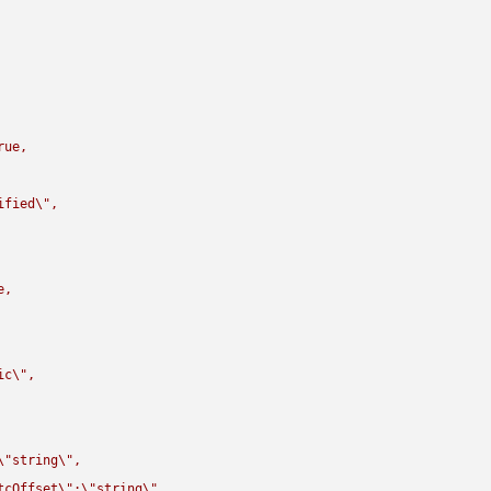
rue,

ified
\"
,

,

ic
\"
,

\"
string
\"
,

tcOffset
\"
:
\"
string
\"
,
