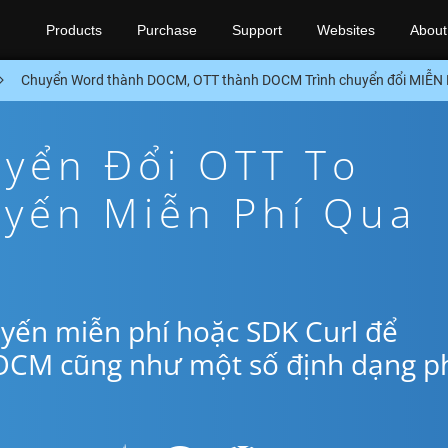
Products
Purchase
Support
Websites
About
Chuyển Word thành DOCM, OTT thành DOCM Trình chuyển đổi MIỄN 
yển Đổi OTT To
yến Miễn Phí Qua
yến miễn phí hoặc SDK Curl để
OCM cũng như một số định dạng p