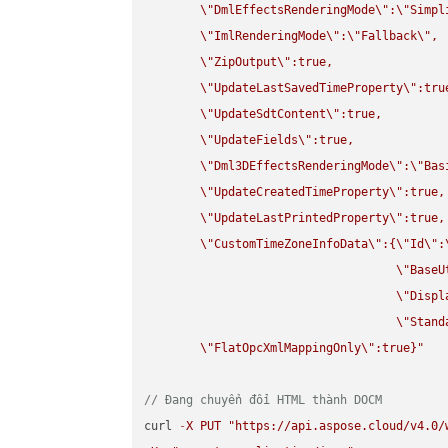
\"
DmlEffectsRenderingMode
\"
:
\"
Simpl
\"
ImlRenderingMode
\"
:
\"
Fallback
\"
,

\"
ZipOutput
\"
:true,

\"
UpdateLastSavedTimeProperty
\"
:true
\"
UpdateSdtContent
\"
:true,

\"
UpdateFields
\"
:true,

\"
Dml3DEffectsRenderingMode
\"
:
\"
Bas
\"
UpdateCreatedTimeProperty
\"
:true,

\"
UpdateLastPrintedProperty
\"
:true,

\"
CustomTimeZoneInfoData
\"
:{
\"
Id
\"
:
\"
BaseU
\"
Displ
\"
Stand
\"
FlatOpcXmlMappingOnly
\"
:true}"
// Đang chuyển đổi HTML thành DOCM
curl 
-
X
PUT
"https://api.aspose.cloud/v4.0/