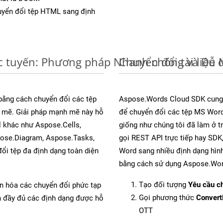
yển đổi tệp HTML sang định
c tuyến: Phương pháp Nhanh chóng và Dễ 
Chuyển đổi tài liệ
 bằng cách chuyển đổi các tệp
Aspose.Words Cloud SDK cung 
mẽ. Giải pháp mạnh mẽ này hỗ
để chuyển đổi các tệp MS Word
l khác như Aspose.Cells,
giống như chúng tôi đã làm ở t
pose.Diagram, Aspose.Tasks,
gọi REST API trực tiếp hay SDK,
i tệp đa định dạng toàn diện
Word sang nhiều định dạng hình
bằng cách sử dụng Aspose.Wor
Tạo đối tượng
Yêu cầu ch
ản hóa các chuyển đổi phức tạp
Gọi phương thức
Conver
ch đầy đủ các định dạng được hỗ
OTT