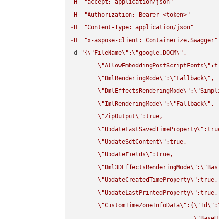
-
H
"accept: application/json"
-
H
"Authorization: Bearer <token>"
-
H
"Content-Type: application/json"
-
H
"x-aspose-client: Containerize.Swagger"
-
d 
"{
\"
FileName
\"
:
\"
google.DOCM
\"
,

\"
AllowEmbeddingPostScriptFonts
\"
:t
\"
DmlRenderingMode
\"
:
\"
Fallback
\"
,

\"
DmlEffectsRenderingMode
\"
:
\"
Simpl
\"
ImlRenderingMode
\"
:
\"
Fallback
\"
,

\"
ZipOutput
\"
:true,

\"
UpdateLastSavedTimeProperty
\"
:true
\"
UpdateSdtContent
\"
:true,

\"
UpdateFields
\"
:true,

\"
Dml3DEffectsRenderingMode
\"
:
\"
Bas
\"
UpdateCreatedTimeProperty
\"
:true,

\"
UpdateLastPrintedProperty
\"
:true,

\"
CustomTimeZoneInfoData
\"
:{
\"
Id
\"
:
\"
BaseU