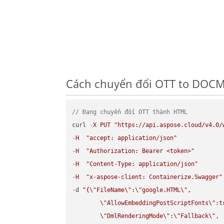
Cách chuyển đổi OTT to DOCM 
// Đang chuyển đổi OTT thành HTML
curl 
-
X
PUT
"https://api.aspose.cloud/v4.0/
-
H
"accept: application/json"
-
H
"Authorization: Bearer <token>"
-
H
"Content-Type: application/json"
-
H
"x-aspose-client: Containerize.Swagger"
-
d 
"{
\"
FileName
\"
:
\"
google.HTML
\"
,

\"
AllowEmbeddingPostScriptFonts
\"
:t
\"
DmlRenderingMode
\"
:
\"
Fallback
\"
,
