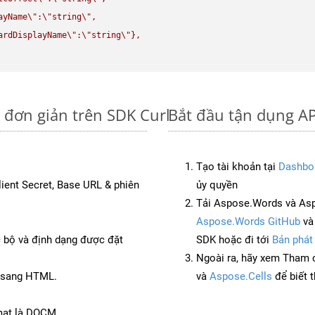
ayName
\"
:
\"
string
\"
,

ardDisplayName
\"
:
\"
string
\"
},

 đơn giản trên SDK Curl
Bắt đầu tận dụng A
Tạo tài khoản tại
Dashbo
Client Secret, Base URL & phiên
ủy quyền
Tải Aspose.Words và Asp
Aspose.Words GitHub
v
c bộ và định dạng được đặt
SDK hoặc đi tới
Bản phát
Ngoài ra, hãy xem Tham 
T sang HTML.
và
Aspose.Cells
để biết 
mat là DOCM