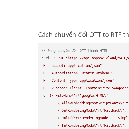
Cách chuyển đổi OTT to RTF th
// Đang chuyển đổi OTT thành HTML
curl 
-
X
PUT
"https://api.aspose.cloud/v4.0/
-
H
"accept: application/json"
-
H
"Authorization: Bearer <token>"
-
H
"Content-Type: application/json"
-
H
"x-aspose-client: Containerize.Swagger"
-
d 
"{
\"
FileName
\"
:
\"
google.HTML
\"
,

\"
AllowEmbeddingPostScriptFonts
\"
:t
\"
DmlRenderingMode
\"
:
\"
Fallback
\"
,

\"
DmlEffectsRenderingMode
\"
:
\"
Simpl
\"
ImlRenderingMode
\"
:
\"
Fallback
\"
,
