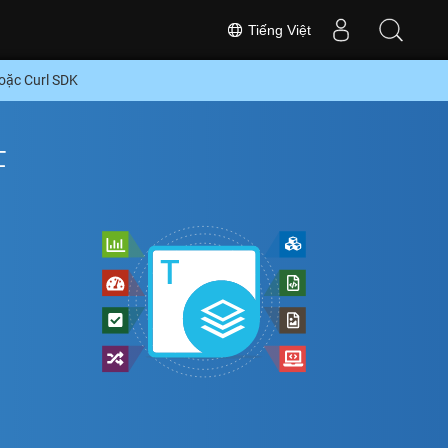
Tiếng Việt
oặc Curl SDK
F