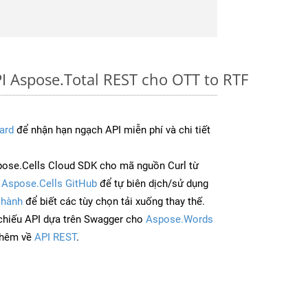
I Aspose.Total REST cho OTT to RTF
ard
để nhận hạn ngạch API miễn phí và chi tiết
ose.Cells Cloud SDK cho mã nguồn Curl từ
à
Aspose.Cells GitHub
để tự biên dịch/sử dụng
 hành
để biết các tùy chọn tải xuống thay thế.
chiếu API dựa trên Swagger cho
Aspose.Words
thêm về
API REST
.