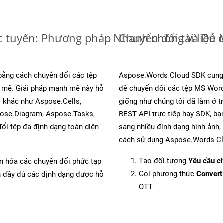
c tuyến: Phương pháp Nhanh chóng và Dễ 
Chuyển đổi tài liệ
 bằng cách chuyển đổi các tệp
Aspose.Words Cloud SDK cung 
mẽ. Giải pháp mạnh mẽ này hỗ
để chuyển đổi các tệp MS Word
l khác như Aspose.Cells,
giống như chúng tôi đã làm ở t
pose.Diagram, Aspose.Tasks,
REST API trực tiếp hay SDK, bạ
i tệp đa định dạng toàn diện
sang nhiều định dạng hình ảnh,
cách sử dụng Aspose.Words Cl
Tạo đối tượng
Yêu cầu ch
ản hóa các chuyển đổi phức tạp
Gọi phương thức
Conver
ch đầy đủ các định dạng được hỗ
OTT