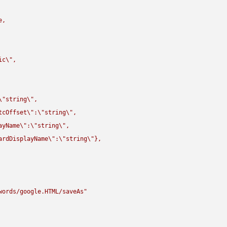
,

ic
\"
,

\"
string
\"
,

tcOffset
\"
:
\"
string
\"
,

ayName
\"
:
\"
string
\"
,

ardDisplayName
\"
:
\"
string
\"
},

words/google.HTML/saveAs"