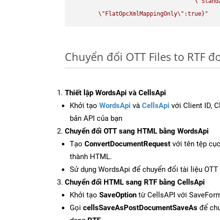
\"
Stand
\"
FlatOpcXmlMappingOnly
\"
:true}"
Chuyển đổi OTT Files to RTF đ
Thiết lập WordsApi và CellsApi
Khởi tạo
WordsApi
và
CellsApi
với Client ID, 
bản API của bạn
Chuyển đổi OTT sang HTML bằng WordsApi
Tạo
ConvertDocumentRequest
với tên tệp cụ
thành HTML.
Sử dụng WordsApi để chuyển đổi tài liệu OT
Chuyển đổi HTML sang RTF bằng CellsApi
Khởi tạo
SaveOption
từ CellsAPI với SaveForm
Gọi
cellsSaveAsPostDocumentSaveAs
để chu