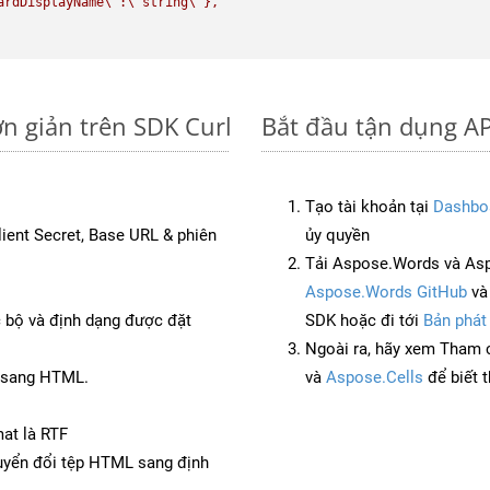
ardDisplayName
\"
:
\"
string
\"
},

ơn giản trên SDK Curl
Bắt đầu tận dụng AP
Tạo tài khoản tại
Dashbo
Client Secret, Base URL & phiên
ủy quyền
Tải Aspose.Words và Asp
Aspose.Words GitHub
v
c bộ và định dạng được đặt
SDK hoặc đi tới
Bản phát
Ngoài ra, hãy xem Tham 
T sang HTML.
và
Aspose.Cells
để biết 
at là RTF
yển đổi tệp HTML sang định