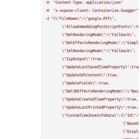
-
H
"Content-Type: application/json"
-
H
"x-aspose-client: Containerize.Swagger"
-
d 
"{
\"
FileName
\"
:
\"
google.RTF
\"
,

\"
AllowEmbeddingPostScriptFonts
\"
:t
\"
DmlRenderingMode
\"
:
\"
Fallback
\"
,

\"
DmlEffectsRenderingMode
\"
:
\"
Simpl
\"
ImlRenderingMode
\"
:
\"
Fallback
\"
,

\"
ZipOutput
\"
:true,

\"
UpdateLastSavedTimeProperty
\"
:true
\"
UpdateSdtContent
\"
:true,

\"
UpdateFields
\"
:true,

\"
Dml3DEffectsRenderingMode
\"
:
\"
Bas
\"
UpdateCreatedTimeProperty
\"
:true,

\"
UpdateLastPrintedProperty
\"
:true,

\"
CustomTimeZoneInfoData
\"
:{
\"
Id
\"
:
\"
BaseU
\"
Displ