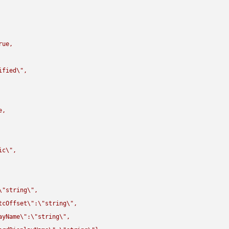
rue,

ified
\"
,

,

ic
\"
,

\"
string
\"
,

tcOffset
\"
:
\"
string
\"
,

ayName
\"
:
\"
string
\"
,
