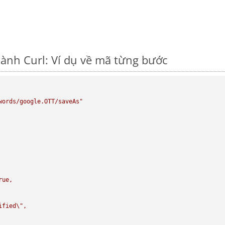
ành Curl: Ví dụ về mã từng bước
words/google.OTT/saveAs"
rue,

ified
\"
,
