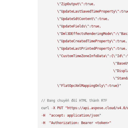
\"
ZipOutput
\"
:true,

\"
UpdateLastSavedTimeProperty
\"
:true
\"
UpdateSdtContent
\"
:true,

\"
UpdateFields
\"
:true,

\"
Dml3DEffectsRenderingMode
\"
:
\"
Bas
\"
UpdateCreatedTimeProperty
\"
:true,

\"
UpdateLastPrintedProperty
\"
:true,

\"
CustomTimeZoneInfoData
\"
:{
\"
Id
\"
:
\"
BaseU
\"
Displ
\"
Stand
\"
FlatOpcXmlMappingOnly
\"
:true}"
// Đang chuyển đổi HTML thành RTF
curl 
-
X
PUT
"https://api.aspose.cloud/v4.0/
-
H
"accept: application/json"
-
H
"Authorization: Bearer <token>"