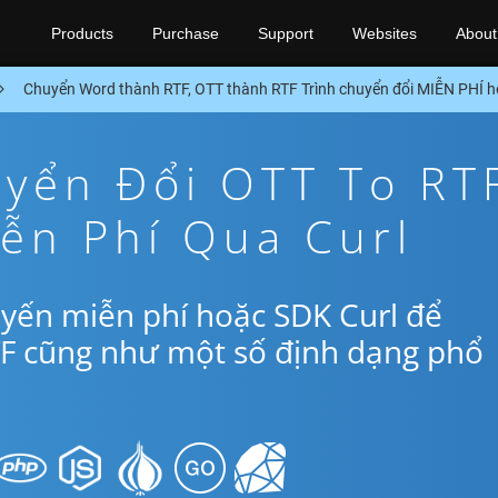
Products
Purchase
Support
Websites
About
Chuyển Word thành RTF, OTT thành RTF Trình chuyển đổi MIỄN PHÍ h
yển Đổi OTT To RT
ễn Phí Qua Curl
yến miễn phí hoặc SDK Curl để
TF cũng như một số định dạng phổ