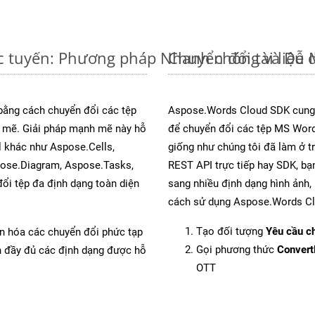
c tuyến: Phương pháp Nhanh chóng và Dễ 
Chuyển đổi tài liệ
 bằng cách chuyển đổi các tệp
Aspose.Words Cloud SDK cung 
mẽ. Giải pháp mạnh mẽ này hỗ
để chuyển đổi các tệp MS Word
l khác như Aspose.Cells,
giống như chúng tôi đã làm ở t
pose.Diagram, Aspose.Tasks,
REST API trực tiếp hay SDK, bạ
i tệp đa định dạng toàn diện
sang nhiều định dạng hình ảnh,
cách sử dụng Aspose.Words Cl
Tạo đối tượng
Yêu cầu ch
ản hóa các chuyển đổi phức tạp
Gọi phương thức
Conver
ch đầy đủ các định dạng được hỗ
OTT