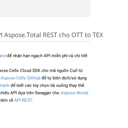
I Aspose.Total REST cho OTT to TEX
ard
để nhận hạn ngạch API miễn phí và chi tiết
ose.Cells Cloud SDK cho mã nguồn Curl từ
à
Aspose.Cells GitHub
để tự biên dịch/sử dụng
 hành
để biết các tùy chọn tải xuống thay thế.
chiếu API dựa trên Swagger cho
Aspose.Words
thêm về
API REST
.