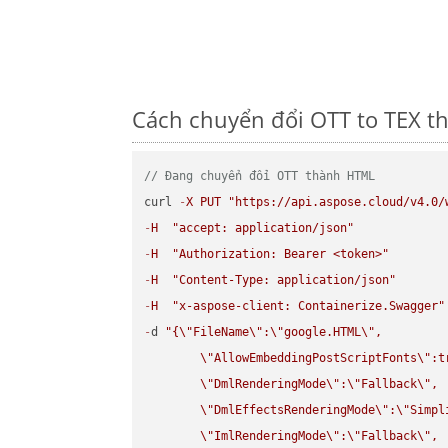
Cách chuyển đổi OTT to TEX th
// Đang chuyển đổi OTT thành HTML
curl 
-
X
PUT
"https://api.aspose.cloud/v4.0/
-
H
"accept: application/json"
-
H
"Authorization: Bearer <token>"
-
H
"Content-Type: application/json"
-
H
"x-aspose-client: Containerize.Swagger"
-
d 
"{
\"
FileName
\"
:
\"
google.HTML
\"
,

\"
AllowEmbeddingPostScriptFonts
\"
:t
\"
DmlRenderingMode
\"
:
\"
Fallback
\"
,

\"
DmlEffectsRenderingMode
\"
:
\"
Simpl
\"
ImlRenderingMode
\"
:
\"
Fallback
\"
,
