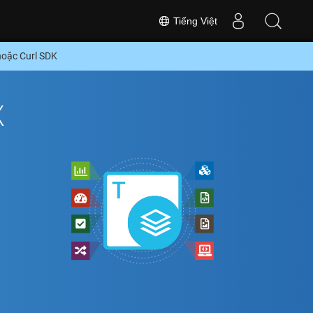
Tiếng Việt
hoặc Curl SDK
X