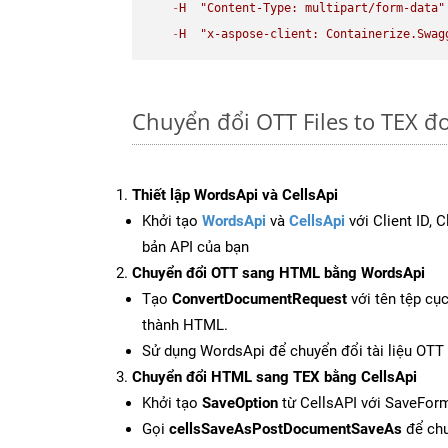
-
H
"Content-Type: multipart/form-data"
-
H
"x-aspose-client: Containerize.Swag
Chuyển đổi OTT Files to TEX đ
Thiết lập WordsApi và CellsApi
Khởi tạo
WordsApi
và
CellsApi
với Client ID, 
bản API của bạn
Chuyển đổi OTT sang HTML bằng WordsApi
Tạo
ConvertDocumentRequest
với tên tệp cụ
thành HTML.
Sử dụng WordsApi để chuyển đổi tài liệu OT
Chuyển đổi HTML sang TEX bằng CellsApi
Khởi tạo
SaveOption
từ CellsAPI với SaveFor
Gọi
cellsSaveAsPostDocumentSaveAs
để chu