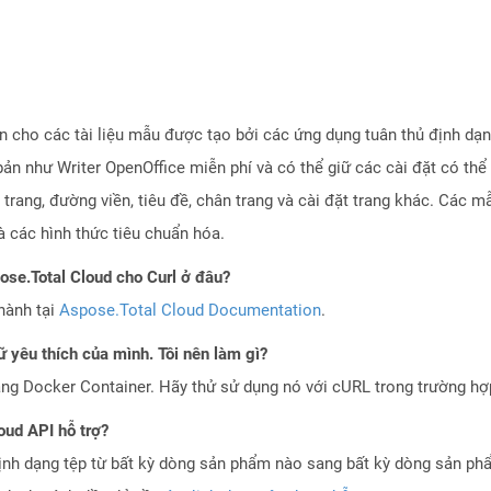
iện cho các tài liệu mẫu được tạo bởi các ứng dụng tuân thủ định 
ản như Writer OpenOffice miễn phí và có thể giữ các cài đặt có thể
trang, đường viền, tiêu đề, chân trang và cài đặt trang khác. Các m
à các hình thức tiêu chuẩn hóa.
pose.Total Cloud cho Curl ở đâu?
hành tại
Aspose.Total Cloud Documentation
.
 yêu thích của mình. Tôi nên làm gì?
ng Docker Container. Hãy thử sử dụng nó với cURL trong trường h
oud API hỗ trợ?
ịnh dạng tệp từ bất kỳ dòng sản phẩm nào sang bất kỳ dòng sản ph