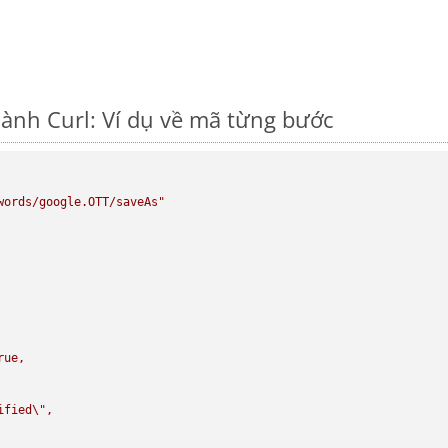
ành Curl: Ví dụ về mã từng bước
words/google.OTT/saveAs"
rue,

ified
\"
,
