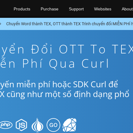
Products
Purchase
Support
Websites
About
Chuyển Word thành TEX, OTT thành TEX Trình chuyển đổi MIỄN PHÍ 
yển Đổi OTT To TE
ễn Phí Qua Curl
yến miễn phí hoặc SDK Curl để
EX cũng như một số định dạng phổ