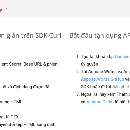
ger"
ơn giản trên SDK Curl
Bắt đầu tận dụng AP
Tạo tài khoản tại
Dashbo
Client Secret, Base URL & phiên
ủy quyền
Tải Aspose.Words và Asp
Aspose.Words GitHub
v
c bộ và định dạng được đặt
SDK hoặc đi tới
Bản phát
Ngoài ra, hãy xem Tham 
T sang HTML.
và
Aspose.Cells
để biết 
mat là TEX
yển đổi tệp HTML sang định