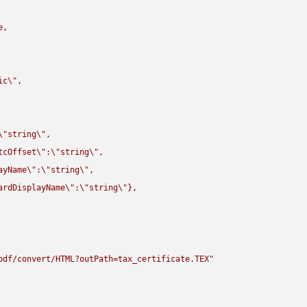
,

ic
\"
,

\"
string
\"
,

tcOffset
\"
:
\"
string
\"
,

ayName
\"
:
\"
string
\"
,

ardDisplayName
\"
:
\"
string
\"
},

pdf/convert/HTML?outPath=tax_certificate.TEX"