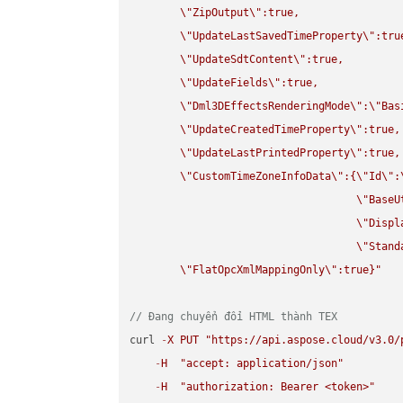
\"
ZipOutput
\"
:true,

\"
UpdateLastSavedTimeProperty
\"
:true
\"
UpdateSdtContent
\"
:true,

\"
UpdateFields
\"
:true,

\"
Dml3DEffectsRenderingMode
\"
:
\"
Bas
\"
UpdateCreatedTimeProperty
\"
:true,

\"
UpdateLastPrintedProperty
\"
:true,

\"
CustomTimeZoneInfoData
\"
:{
\"
Id
\"
:
\"
BaseU
\"
Displ
\"
Stand
\"
FlatOpcXmlMappingOnly
\"
:true}"
// Đang chuyển đổi HTML thành TEX
curl 
-
X
PUT
"https://api.aspose.cloud/v3.0/
-
H
"accept: application/json"
-
H
"authorization: Bearer <token>"