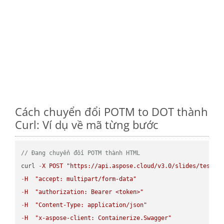
Cách chuyển đổi POTM to DOT thành
Curl: Ví dụ về mã từng bước
// Đang chuyển đổi POTM thành HTML
curl 
-
X
POST
"https://api.aspose.cloud/v3.0/slides/test-u
-
H
"accept: multipart/form-data"
-
H
"authorization: Bearer <token>"
-
H
"Content-Type: application/json"
-
H
"x-aspose-client: Containerize.Swagger"