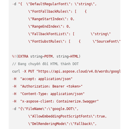
-
d 
"{  
\"
DefaultRegularFont
\"
: 
\"
string
\"
,

\"
FontFallbackRules
\"
: [    {

\"
RangeStartIndex
\"
: 0,

\"
RangeEndIndex
\"
: 0,

\"
FallbackFontList
\"
: [        
\"
string
\"
      ]  
\"
FontSubstRules
\"
: [    {      
\"
SourceFont
\"
: 
\
%!
(
EXTRA
 string
=
POTM
, string
=
HTML
// Đang chuyển đổi HTML thành DOT
curl 
-
X
PUT
"https://api.aspose.cloud/v4.0/words/google.H
-
H
"accept: application/json"
-
H
"Authorization: Bearer <token>"
-
H
"Content-Type: application/json"
-
H
"x-aspose-client: Containerize.Swagger"
-
d 
"{
\"
FileName
\"
:
\"
google.DOT
\"
,

\"
AllowEmbeddingPostScriptFonts
\"
:true,

\"
DmlRenderingMode
\"
:
\"
Fallback
\"
,
