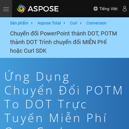
Tiếng Việt
Toggle navigation
Sản phẩm
Aspose.Total
Curl
Conversion
Chuyển đổi PowerPoint thành DOT, POTM
thành DOT Trình chuyển đổi MIỄN PHÍ
hoặc Curl SDK
Ứng Dụng
Chuyển Đổi POTM
To DOT Trực
Tuyến Miễn Phí