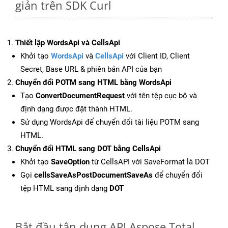
giản trên SDK Curl
Thiết lập WordsApi và CellsApi
Khởi tạo
WordsApi
và
CellsApi
với Client ID, Client
Secret, Base URL & phiên bản API của bạn
Chuyển đổi POTM sang HTML bằng WordsApi
Tạo
ConvertDocumentRequest
với tên tệp cục bộ và
định dạng được đặt thành HTML.
Sử dụng WordsApi để chuyển đổi tài liệu POTM sang
HTML.
Chuyển đổi HTML sang DOT bằng CellsApi
Khởi tạo
SaveOption
từ CellsAPI với SaveFormat là DOT
Gọi
cellsSaveAsPostDocumentSaveAs
để chuyển đổi
tệp HTML sang định dạng
DOT
Bắt đầu tận dụng API Aspose.Total