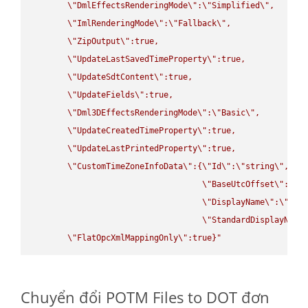
\"
DmlEffectsRenderingMode
\"
:
\"
Simplified
\"
,

\"
ImlRenderingMode
\"
:
\"
Fallback
\"
,

\"
ZipOutput
\"
:true,

\"
UpdateLastSavedTimeProperty
\"
:true,

\"
UpdateSdtContent
\"
:true,

\"
UpdateFields
\"
:true,

\"
Dml3DEffectsRenderingMode
\"
:
\"
Basic
\"
,

\"
UpdateCreatedTimeProperty
\"
:true,

\"
UpdateLastPrintedProperty
\"
:true,

\"
CustomTimeZoneInfoData
\"
:{
\"
Id
\"
:
\"
string
\"
,

\"
BaseUtcOffset
\"
:
\"
s
\"
DisplayName
\"
:
\"
str
\"
StandardDisplayName
\"
FlatOpcXmlMappingOnly
\"
:true}"
Chuyển đổi POTM Files to DOT đơn