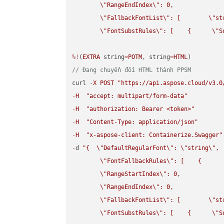
\"
RangeEndIndex
\"
: 0,

\"
FallbackFontList
\"
: [        
\"
st
\"
FontSubstRules
\"
: [    {      
\"
S
%!
(
EXTRA
 string
=
POTM
, string
=
HTML
// Đang chuyển đổi HTML thành PPSM
curl 
-
X
POST
"https://api.aspose.cloud/v3.0
-
H
"accept: multipart/form-data"
-
H
"authorization: Bearer <token>"
-
H
"Content-Type: application/json"
-
H
"x-aspose-client: Containerize.Swagger"
-
d 
"{  
\"
DefaultRegularFont
\"
: 
\"
string
\"
,

\"
FontFallbackRules
\"
: [    {

\"
RangeStartIndex
\"
: 0,

\"
RangeEndIndex
\"
: 0,

\"
FallbackFontList
\"
: [        
\"
st
\"
FontSubstRules
\"
: [    {      
\"
S