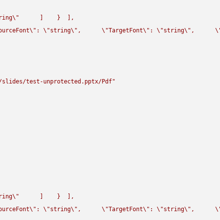
ring
\"
      ]    }  ],

ourceFont
\"
: 
\"
string
\"
,      
\"
TargetFont
\"
: 
\"
string
\"
,      
\
/slides/test-unprotected.pptx/Pdf"
ring
\"
      ]    }  ],

ourceFont
\"
: 
\"
string
\"
,      
\"
TargetFont
\"
: 
\"
string
\"
,      
\