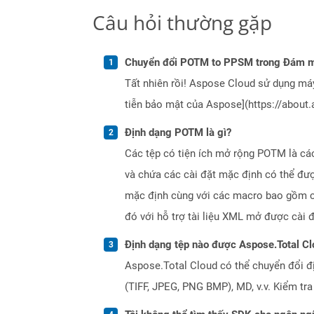
Câu hỏi thường gặp
Chuyển đổi POTM to PPSM trong Đám m
Tất nhiên rồi! Aspose Cloud sử dụng m
tiễn bảo mật của Aspose](https://about.
Định dạng POTM là gì?
Các tệp có tiện ích mở rộng POTM là cá
và chứa các cài đặt mặc định có thể đượ
mặc định cùng với các macro bao gồm cá
đó với hỗ trợ tài liệu XML mở được cài
Định dạng tệp nào được Aspose.Total Cl
Aspose.Total Cloud có thể chuyển đổi đ
(TIFF, JPEG, PNG BMP), MD, v.v. Kiểm tr