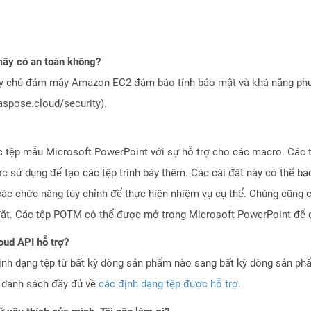
ây có an toàn không?
áy chủ đám mây Amazon EC2 đảm bảo tính bảo mật và khả năng phục
aspose.cloud/security).
c tệp mẫu Microsoft PowerPoint với sự hỗ trợ cho các macro. Các 
c sử dụng để tạo các tệp trình bày thêm. Các cài đặt này có thể b
c chức năng tùy chỉnh để thực hiện nhiệm vụ cụ thể. Chúng cũng 
 đặt. Các tệp POTM có thể được mở trong Microsoft PowerPoint để 
oud API hỗ trợ?
ịnh dạng tệp từ bất kỳ dòng sản phẩm nào sang bất kỳ dòng sản ph
a danh sách đầy đủ về
các định dạng tệp được hỗ trợ
.