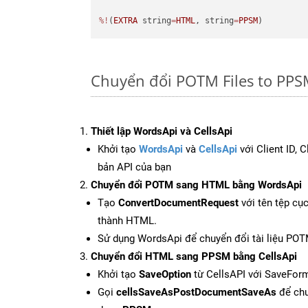
%!
(
EXTRA
 string
=
HTML
, string
=
PPSM
)
Chuyển đổi POTM Files to PPS
Thiết lập WordsApi và CellsApi
Khởi tạo
WordsApi
và
CellsApi
với Client ID, 
bản API của bạn
Chuyển đổi POTM sang HTML bằng WordsApi
Tạo
ConvertDocumentRequest
với tên tệp cụ
thành HTML.
Sử dụng WordsApi để chuyển đổi tài liệu PO
Chuyển đổi HTML sang PPSM bằng CellsApi
Khởi tạo
SaveOption
từ CellsAPI với SaveFor
Gọi
cellsSaveAsPostDocumentSaveAs
để chu