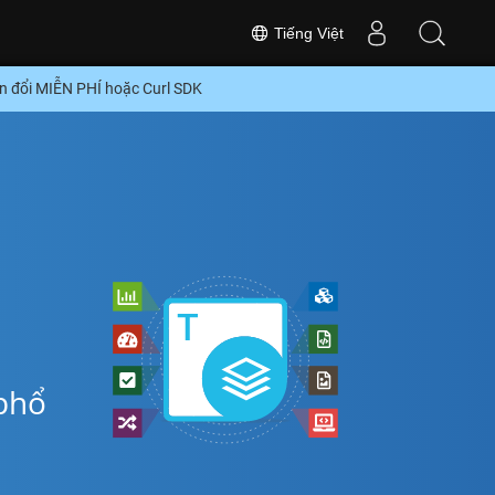
Tiếng Việt
 đổi MIỄN PHÍ hoặc Curl SDK
phổ