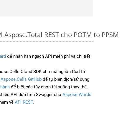
PI Aspose.Total REST cho POTM to PPSM
ard
để nhận hạn ngạch API miễn phí và chi tiết
ose.Cells Cloud SDK cho mã nguồn Curl từ
à
Aspose.Cells GitHub
để tự biên dịch/sử dụng
 hành
để biết các tùy chọn tải xuống thay thế.
chiếu API dựa trên Swagger cho
Aspose.Words
thêm về
API REST
.