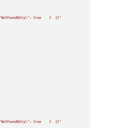
"
NotFoundOnly
\"
: true    }  ]}"
"
NotFoundOnly
\"
: true    }  ]}"