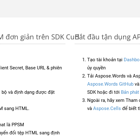
M đơn giản trên SDK Curl
Bắt đầu tận dụng A
Tạo tài khoản tại
Dashbo
Client Secret, Base URL & phiên
ủy quyền
Tải Aspose.Words và Asp
Aspose.Words GitHub
v
c bộ và định dạng được đặt
SDK hoặc đi tới
Bản phát
Ngoài ra, hãy xem Tham 
TM sang HTML.
và
Aspose.Cells
để biết 
mat là PPSM
yển đổi tệp HTML sang định