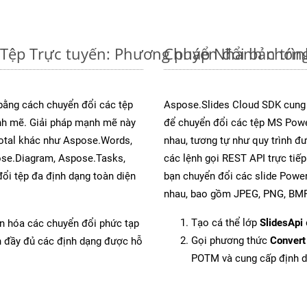
Tệp Trực tuyến: Phương pháp Nhanh chóng
Chuyển đổi bản trì
 bằng cách chuyển đổi các tệp
Aspose.Slides Cloud SDK cung
h mẽ. Giải pháp mạnh mẽ này
để chuyển đổi các tệp MS Powe
Total khác như Aspose.Words,
nhau, tương tự như quy trình đ
ose.Diagram, Aspose.Tasks,
các lệnh gọi REST API trực tiế
i tệp đa định dạng toàn diện
bạn chuyển đổi các slide Power
nhau, bao gồm JPEG, PNG, BMP,
Tạo cá thể lớp
SlidesApi
ản hóa các chuyển đổi phức tạp
Gọi phương thức
Convert
ch đầy đủ các định dạng được hỗ
POTM và cung cấp định 