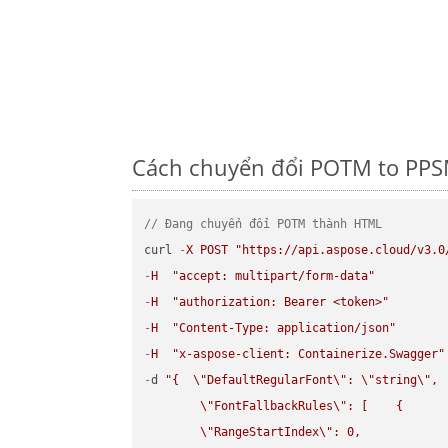
Cách chuyển đổi POTM to PPSM
// Đang chuyển đổi POTM thành HTML
curl 
-
X
POST
"https://api.aspose.cloud/v3.0
-
H
"accept: multipart/form-data"
-
H
"authorization: Bearer <token>"
-
H
"Content-Type: application/json"
-
H
"x-aspose-client: Containerize.Swagger"
-
d 
"{  
\"
DefaultRegularFont
\"
: 
\"
string
\"
,

\"
FontFallbackRules
\"
: [    {

\"
RangeStartIndex
\"
: 0,
