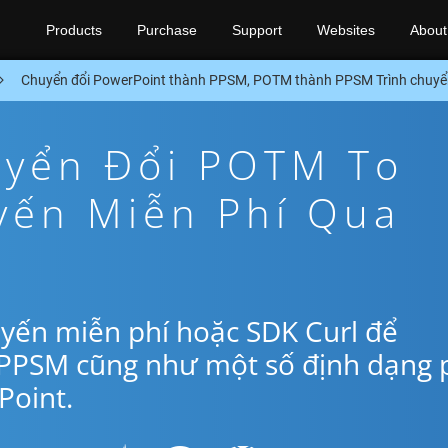
Products
Purchase
Support
Websites
About
Chuyển đổi PowerPoint thành PPSM, POTM thành PPSM Trình chuyển
yển Đổi POTM To
yến Miễn Phí Qua
yến miễn phí hoặc SDK Curl để
 PPSM cũng như một số định dạng 
oint.