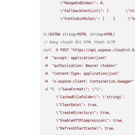
\"
RangeEndIndex
\"
: 0,

\"
FallbackFontList
\"
: [        
\"
st
\"
FontSubstRules
\"
: [    {      
\"
S
%!
(
EXTRA
 string
=
POTM
, string
=
HTML
// Đang chuyển đổi HTML thành XLTM
curl 
-
X
POST
"https://api.aspose.cloud/v3.0
-
H
"accept: application/json"
-
H
"authorization: Bearer <token>"
-
H
"Content-Type: application/json"
-
H
"x-aspose-client: Containerize.Swagger"
-
d 
"{  
\"
SaveFormat
\"
: 
\"
\"
,

\"
CachedFileFolder
\"
: 
\"
string
\"
,

\"
ClearData
\"
: true,  

\"
CreateDirectory
\"
: true,  

\"
EnableHTTPCompression
\"
: true,  

\"
RefreshChartCache
\"
: true,  
