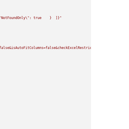
"
NotFoundOnly
\"
: true    }  ]}"
false&isAutoFitColumns=false&checkExcelRestriction=true"