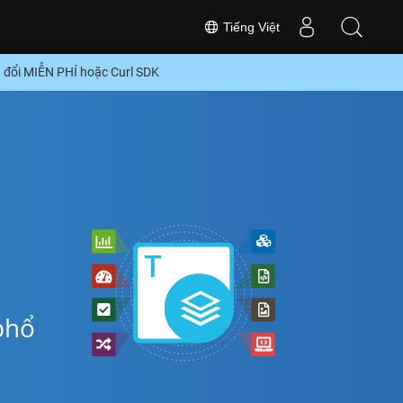
Tiếng Việt
 đổi MIỄN PHÍ hoặc Curl SDK
phổ