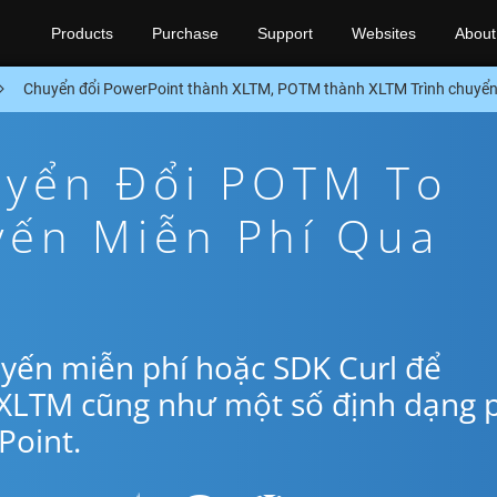
Products
Purchase
Support
Websites
About
Chuyển đổi PowerPoint thành XLTM, POTM thành XLTM Trình chuyển
yển Đổi POTM To
yến Miễn Phí Qua
yến miễn phí hoặc SDK Curl để
XLTM cũng như một số định dạng 
oint.