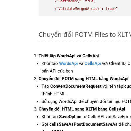
\"
SortNames
\"
: true,  

\"
ValidateMergedAreas
\"
: true}"
Chuyển đổi POTM Files to XLT
Thiết lập WordsApi và CellsApi
Khởi tạo
WordsApi
và
CellsApi
với Client ID, 
bản API của bạn
Chuyển đổi POTM sang HTML bằng WordsApi
Tạo
ConvertDocumentRequest
với tên tệp cụ
thành HTML.
Sử dụng WordsApi để chuyển đổi tài liệu PO
Chuyển đổi HTML sang XLTM bằng CellsApi
Khởi tạo
SaveOption
từ CellsAPI với SaveFor
Gọi
cellsSaveAsPostDocumentSaveAs
để chu