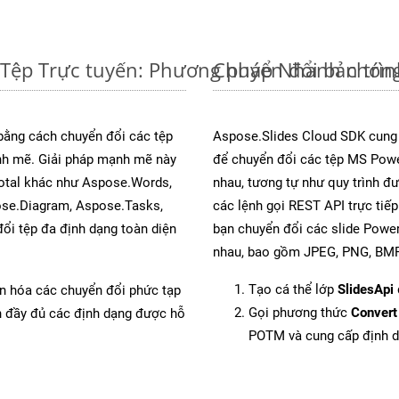
Tệp Trực tuyến: Phương pháp Nhanh chóng
Chuyển đổi bản trì
 bằng cách chuyển đổi các tệp
Aspose.Slides Cloud SDK cung
h mẽ. Giải pháp mạnh mẽ này
để chuyển đổi các tệp MS Powe
Total khác như Aspose.Words,
nhau, tương tự như quy trình đ
ose.Diagram, Aspose.Tasks,
các lệnh gọi REST API trực tiế
i tệp đa định dạng toàn diện
bạn chuyển đổi các slide Power
nhau, bao gồm JPEG, PNG, BMP,
Tạo cá thể lớp
SlidesApi
ản hóa các chuyển đổi phức tạp
Gọi phương thức
Convert
ch đầy đủ các định dạng được hỗ
POTM và cung cấp định 