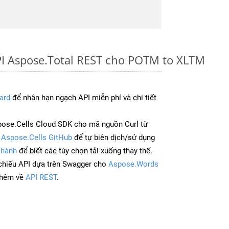
PI Aspose.Total REST cho POTM to XLTM
ard
để nhận hạn ngạch API miễn phí và chi tiết
ose.Cells Cloud SDK cho mã nguồn Curl từ
à
Aspose.Cells GitHub
để tự biên dịch/sử dụng
 hành
để biết các tùy chọn tải xuống thay thế.
chiếu API dựa trên Swagger cho
Aspose.Words
thêm về
API REST
.