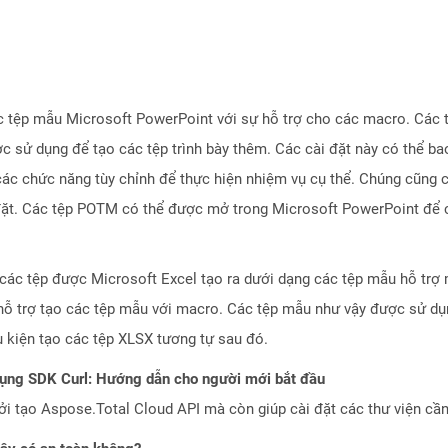
c tệp mẫu Microsoft PowerPoint với sự hỗ trợ cho các macro. Các 
c sử dụng để tạo các tệp trình bày thêm. Các cài đặt này có thể b
c chức năng tùy chỉnh để thực hiện nhiệm vụ cụ thể. Chúng cũng 
 đặt. Các tệp POTM có thể được mở trong Microsoft PowerPoint để 
 các tệp được Microsoft Excel tạo ra dưới dạng các tệp mẫu hỗ trợ
hỗ trợ tạo các tệp mẫu với macro. Các tệp mẫu như vậy được sử dụn
 kiện tạo các tệp XLSX tương tự sau đó.
dụng SDK Curl: Hướng dẫn cho người mới bắt đầu
 tạo Aspose.Total Cloud API mà còn giúp cài đặt các thư viện cần 