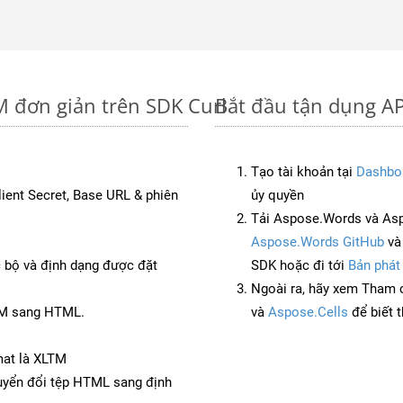
M đơn giản trên SDK Curl
Bắt đầu tận dụng A
Tạo tài khoản tại
Dashbo
Client Secret, Base URL & phiên
ủy quyền
Tải Aspose.Words và Asp
Aspose.Words GitHub
v
c bộ và định dạng được đặt
SDK hoặc đi tới
Bản phát
Ngoài ra, hãy xem Tham 
TM sang HTML.
và
Aspose.Cells
để biết 
mat là XLTM
yển đổi tệp HTML sang định