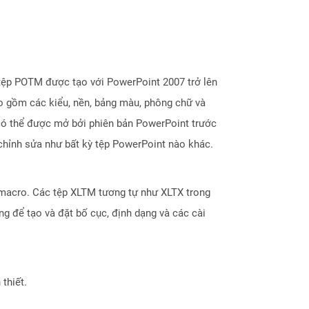
tệp POTM được tạo với PowerPoint 2007 trở lên
ao gồm các kiểu, nền, bảng màu, phông chữ và
có thể được mở bởi phiên bản PowerPoint trước
chỉnh sửa như bất kỳ tệp PowerPoint nào khác.
 macro. Các tệp XLTM tương tự như XLTX trong
g để tạo và đặt bố cục, định dạng và các cài
thiết.