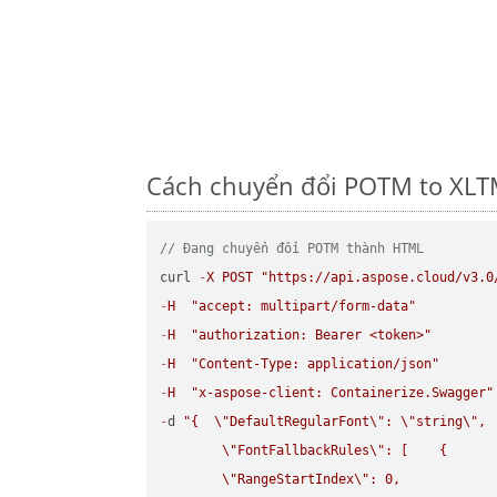
Cách chuyển đổi POTM to XLTM
// Đang chuyển đổi POTM thành HTML
curl 
-
X
POST
"https://api.aspose.cloud/v3.0
-
H
"accept: multipart/form-data"
-
H
"authorization: Bearer <token>"
-
H
"Content-Type: application/json"
-
H
"x-aspose-client: Containerize.Swagger"
-
d 
"{  
\"
DefaultRegularFont
\"
: 
\"
string
\"
,

\"
FontFallbackRules
\"
: [    {

\"
RangeStartIndex
\"
: 0,
