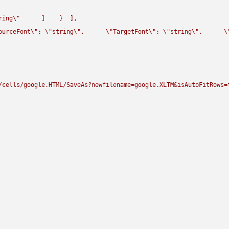
ring
\"
      ]    }  ],

ourceFont
\"
: 
\"
string
\"
,      
\"
TargetFont
\"
: 
\"
string
\"
,      
\
/cells/google.HTML/SaveAs?newfilename=google.XLTM&isAutoFitRows=