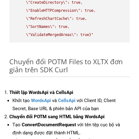
\"
CreateDirectory
\"
: true,  

\"
EnableHTTPCompression
\"
: true,  

\"
RefreshChartCache
\"
: true,  

\"
SortNames
\"
: true,  

\"
ValidateMergedAreas
\"
: true}"
Chuyển đổi POTM Files to XLTX đơn
giản trên SDK Curl
Thiết lập WordsApi và CellsApi
Khởi tạo
WordsApi
và
CellsApi
với Client ID, Client
Secret, Base URL & phiên bản API của bạn
Chuyển đổi POTM sang HTML bằng WordsApi
Tạo
ConvertDocumentRequest
với tên tệp cục bộ và
định dạng được đặt thành HTML.