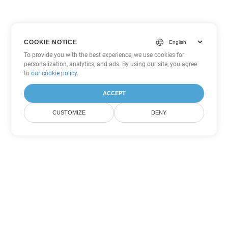
COOKIE NOTICE
To provide you with the best experience, we use cookies for
personalization, analytics, and ads. By using our site, you agree
to
our cookie policy
.
ACCEPT
CUSTOMIZE
DENY
Tùy chọn chuyển đổi
PowerPoint khác
Chuyển đổi POTM thành DOC
DOC:
Microsoft Word Binary Format