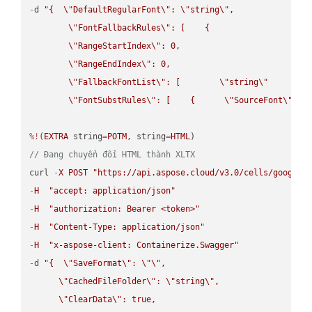
-
d 
"{  
\"
DefaultRegularFont
\"
: 
\"
string
\"
,

\"
FontFallbackRules
\"
: [    {

\"
RangeStartIndex
\"
: 0,

\"
RangeEndIndex
\"
: 0,

\"
FallbackFontList
\"
: [        
\"
string
\"
      ]  
\"
FontSubstRules
\"
: [    {      
\"
SourceFont
\"
: 
\
%!
(
EXTRA
 string
=
POTM
, string
=
HTML
// Đang chuyển đổi HTML thành XLTX
curl 
-
X
POST
"https://api.aspose.cloud/v3.0/cells/google.
-
H
"accept: application/json"
-
H
"authorization: Bearer <token>"
-
H
"Content-Type: application/json"
-
H
"x-aspose-client: Containerize.Swagger"
-
d 
"{  
\"
SaveFormat
\"
: 
\"
\"
,

\"
CachedFileFolder
\"
: 
\"
string
\"
,

\"
ClearData
\"
: true,  
