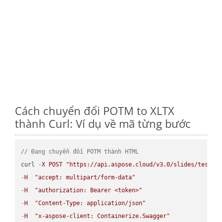
Cách chuyển đổi POTM to XLTX
thành Curl: Ví dụ về mã từng bước
// Đang chuyển đổi POTM thành HTML
curl 
-
X
POST
"https://api.aspose.cloud/v3.0/slides/test-u
-
H
"accept: multipart/form-data"
-
H
"authorization: Bearer <token>"
-
H
"Content-Type: application/json"
-
H
"x-aspose-client: Containerize.Swagger"