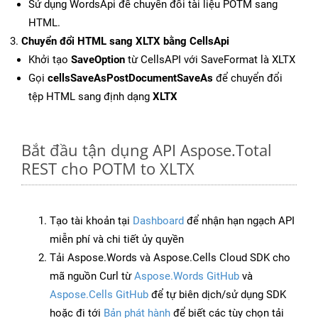
Sử dụng WordsApi để chuyển đổi tài liệu POTM sang
HTML.
Chuyển đổi HTML sang XLTX bằng CellsApi
Khởi tạo
SaveOption
từ CellsAPI với SaveFormat là XLTX
Gọi
cellsSaveAsPostDocumentSaveAs
để chuyển đổi
tệp HTML sang định dạng
XLTX
Bắt đầu tận dụng API Aspose.Total
REST cho POTM to XLTX
Tạo tài khoản tại
Dashboard
để nhận hạn ngạch API
miễn phí và chi tiết ủy quyền
Tải Aspose.Words và Aspose.Cells Cloud SDK cho
mã nguồn Curl từ
Aspose.Words GitHub
và
Aspose.Cells GitHub
để tự biên dịch/sử dụng SDK
hoặc đi tới
Bản phát hành
để biết các tùy chọn tải