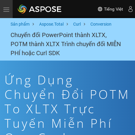
Tiếng Việt
Toggle navigation
Sản phẩm
Aspose.Total
Curl
Conversion
Chuyển đổi PowerPoint thành XLTX,
POTM thành XLTX Trình chuyển đổi MIỄN
PHÍ hoặc Curl SDK
Ứng Dụng
Chuyển Đổi POTM
To XLTX Trực
Tuyến Miễn Phí