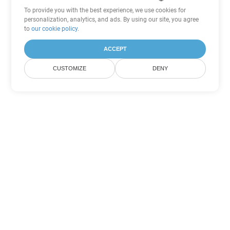
To provide you with the best experience, we use cookies for
personalization, analytics, and ads. By using our site, you agree
to
our cookie policy
.
ACCEPT
CUSTOMIZE
DENY
Tùy chọn chuyển đổi
PowerPoint khác
Chuyển đổi POTM thành DOC
DOC:
Microsoft Word Binary Format
Chuyển đổi POTM thành DOT
DOT:
Microsoft Word Template Files