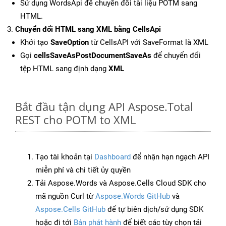
Sử dụng WordsApi để chuyển đổi tài liệu POTM sang
HTML.
Chuyển đổi HTML sang XML bằng CellsApi
Khởi tạo
SaveOption
từ CellsAPI với SaveFormat là XML
Gọi
cellsSaveAsPostDocumentSaveAs
để chuyển đổi
tệp HTML sang định dạng
XML
Bắt đầu tận dụng API Aspose.Total
REST cho POTM to XML
Tạo tài khoản tại
Dashboard
để nhận hạn ngạch API
miễn phí và chi tiết ủy quyền
Tải Aspose.Words và Aspose.Cells Cloud SDK cho
mã nguồn Curl từ
Aspose.Words GitHub
và
Aspose.Cells GitHub
để tự biên dịch/sử dụng SDK
hoặc đi tới
Bản phát hành
để biết các tùy chọn tải