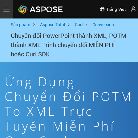
Tiếng Việt
Toggle navigation
Sản phẩm
Aspose.Total
Curl
Conversion
Chuyển đổi PowerPoint thành XML, POTM
thành XML Trình chuyển đổi MIỄN PHÍ
hoặc Curl SDK
Ứng Dụng
Chuyển Đổi POTM
To XML Trực
Tuyến Miễn Phí