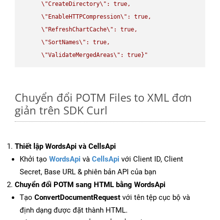
\"
CreateDirectory
\"
: true,  

\"
EnableHTTPCompression
\"
: true,  

\"
RefreshChartCache
\"
: true,  

\"
SortNames
\"
: true,  

\"
ValidateMergedAreas
\"
: true}"
Chuyển đổi POTM Files to XML đơn
giản trên SDK Curl
Thiết lập WordsApi và CellsApi
Khởi tạo
WordsApi
và
CellsApi
với Client ID, Client
Secret, Base URL & phiên bản API của bạn
Chuyển đổi POTM sang HTML bằng WordsApi
Tạo
ConvertDocumentRequest
với tên tệp cục bộ và
định dạng được đặt thành HTML.