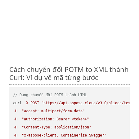
Cách chuyển đổi POTM to XML thành
Curl: Ví dụ về mã từng bước
// Đang chuyển đổi POTM thành HTML
curl 
-
X
POST
"https://api.aspose.cloud/v3.0/slides/test-u
-
H
"accept: multipart/form-data"
-
H
"authorization: Bearer <token>"
-
H
"Content-Type: application/json"
-
H
"x-aspose-client: Containerize.Swagger"