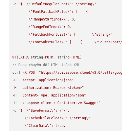
-
d 
"{  
\"
DefaultRegularFont
\"
: 
\"
string
\"
,

\"
FontFallbackRules
\"
: [    {

\"
RangeStartIndex
\"
: 0,

\"
RangeEndIndex
\"
: 0,

\"
FallbackFontList
\"
: [        
\"
string
\"
      ]  
\"
FontSubstRules
\"
: [    {      
\"
SourceFont
\"
: 
\
%!
(
EXTRA
 string
=
POTM
, string
=
HTML
// Đang chuyển đổi HTML thành XML
curl 
-
X
POST
"https://api.aspose.cloud/v3.0/cells/google.
-
H
"accept: application/json"
-
H
"authorization: Bearer <token>"
-
H
"Content-Type: application/json"
-
H
"x-aspose-client: Containerize.Swagger"
-
d 
"{  
\"
SaveFormat
\"
: 
\"
\"
,

\"
CachedFileFolder
\"
: 
\"
string
\"
,

\"
ClearData
\"
: true,  
