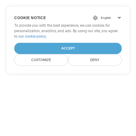
COOKIE NOTICE
To provide you with the best experience, we use cookies for
personalization, analytics, and ads. By using our site, you agree
to
our cookie policy
.
ACCEPT
CUSTOMIZE
DENY
Tùy chọn chuyển đổi
PowerPoint khác
Chuyển đổi PPS thành DOC
DOC:
Microsoft Word Binary Format