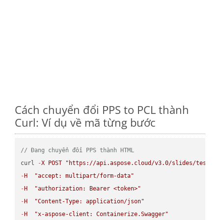
Cách chuyển đổi PPS to PCL thành
Curl: Ví dụ về mã từng bước
// Đang chuyển đổi PPS thành HTML
curl 
-
X
POST
"https://api.aspose.cloud/v3.0/slides/test-u
-
H
"accept: multipart/form-data"
-
H
"authorization: Bearer <token>"
-
H
"Content-Type: application/json"
-
H
"x-aspose-client: Containerize.Swagger"