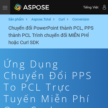
Tiếng Việt
Toggle navigation
Sản phẩm
Aspose.Total
Curl
Conversion
Chuyển đổi PowerPoint thành PCL, PPS
thành PCL Trình chuyển đổi MIỄN PHÍ
hoặc Curl SDK
Ứng Dụng
Chuyển Đổi PPS
To PCL Trực
Tuyến Miễn Phí