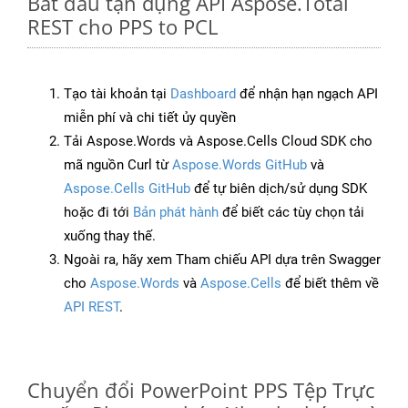
Bắt đầu tận dụng API Aspose.Total
REST cho PPS to PCL
Tạo tài khoản tại
Dashboard
để nhận hạn ngạch API
miễn phí và chi tiết ủy quyền
Tải Aspose.Words và Aspose.Cells Cloud SDK cho
mã nguồn Curl từ
Aspose.Words GitHub
và
Aspose.Cells GitHub
để tự biên dịch/sử dụng SDK
hoặc đi tới
Bản phát hành
để biết các tùy chọn tải
xuống thay thế.
Ngoài ra, hãy xem Tham chiếu API dựa trên Swagger
cho
Aspose.Words
và
Aspose.Cells
để biết thêm về
API REST
.
Chuyển đổi PowerPoint PPS Tệp Trực