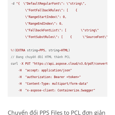
-
d 
"{  
\"
DefaultRegularFont
\"
: 
\"
string
\"
,

\"
FontFallbackRules
\"
: [    {

\"
RangeStartIndex
\"
: 0,

\"
RangeEndIndex
\"
: 0,

\"
FallbackFontList
\"
: [        
\"
string
\"
      ]  
\"
FontSubstRules
\"
: [    {      
\"
SourceFont
\"
: 
\
%!
(
EXTRA
 string
=
PPS
, string
=
HTML
// Đang chuyển đổi HTML thành PCL
curl 
-
X
PUT
"https://api.aspose.cloud/v3.0/pdf/convert/HT
-
H
"accept: application/json"
-
H
"authorization: Bearer <token>"
-
H
"Content-Type: multipart/form-data"
-
H
"x-aspose-client: Containerize.Swagger"
Chuyển đổi PPS Files to PCL đơn giản