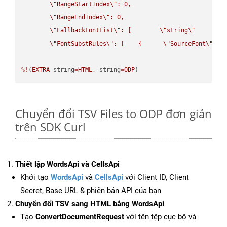
\"
RangeStartIndex
\"
: 0,

\"
RangeEndIndex
\"
: 0,

\"
FallbackFontList
\"
: [        
\"
string
\"
      ]  
\"
FontSubstRules
\"
: [    {      
\"
SourceFont
\"
: 
\
%!
(
EXTRA
 string
=
HTML
, string
=
ODP
)
Chuyển đổi TSV Files to ODP đơn giản
trên SDK Curl
Thiết lập WordsApi và CellsApi
Khởi tạo
WordsApi
và
CellsApi
với Client ID, Client
Secret, Base URL & phiên bản API của bạn
Chuyển đổi TSV sang HTML bằng WordsApi
Tạo
ConvertDocumentRequest
với tên tệp cục bộ và