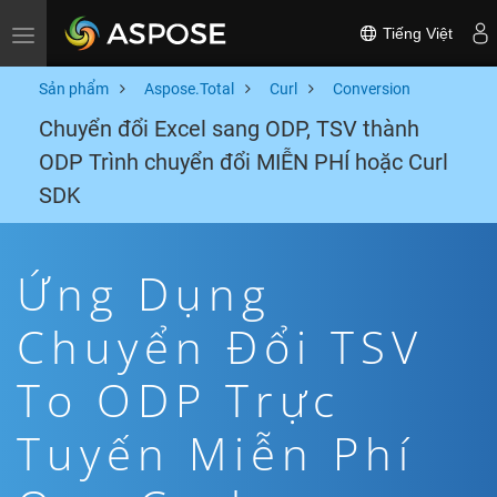
Tiếng Việt
Toggle navigation
Sản phẩm
Aspose.Total
Curl
Conversion
Chuyển đổi Excel sang ODP, TSV thành
ODP Trình chuyển đổi MIỄN PHÍ hoặc Curl
SDK
Ứng Dụng
Chuyển Đổi TSV
To ODP Trực
Tuyến Miễn Phí