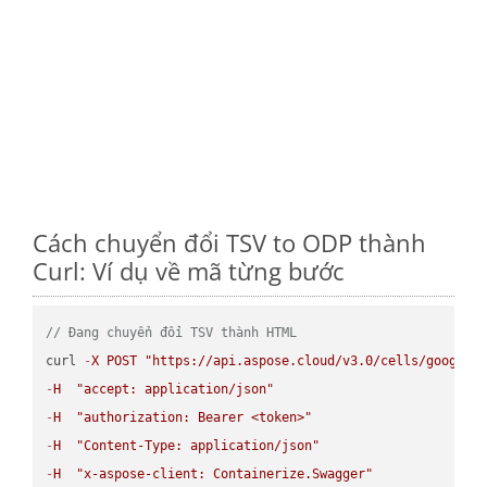
Cách chuyển đổi TSV to ODP thành
Curl: Ví dụ về mã từng bước
// Đang chuyển đổi TSV thành HTML
curl 
-
X
POST
"https://api.aspose.cloud/v3.0/cells/google.
-
H
"accept: application/json"
-
H
"authorization: Bearer <token>"
-
H
"Content-Type: application/json"
-
H
"x-aspose-client: Containerize.Swagger"