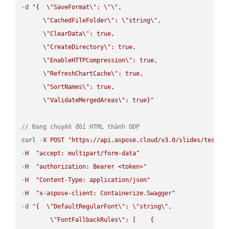
-
d 
"{  
\"
SaveFormat
\"
: 
\"
\"
,

\"
CachedFileFolder
\"
: 
\"
string
\"
,

\"
ClearData
\"
: true,  

\"
CreateDirectory
\"
: true,  

\"
EnableHTTPCompression
\"
: true,  

\"
RefreshChartCache
\"
: true,  

\"
SortNames
\"
: true,  

\"
ValidateMergedAreas
\"
: true}"
// Đang chuyển đổi HTML thành ODP
curl 
-
X
POST
"https://api.aspose.cloud/v3.0/slides/test-u
-
H
"accept: multipart/form-data"
-
H
"authorization: Bearer <token>"
-
H
"Content-Type: application/json"
-
H
"x-aspose-client: Containerize.Swagger"
-
d 
"{  
\"
DefaultRegularFont
\"
: 
\"
string
\"
,

\"
FontFallbackRules
\"
: [    {
