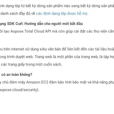
ịnh dạng tệp từ bất kỳ dòng sản phẩm nào sang bất kỳ dòng sản ph
a danh sách đầy đủ về
các định dạng tệp được hỗ trợ
.
dụng SDK Curl: Hướng dẫn cho người mới bắt đầu
 tạo Aspose.Total Cloud API mà còn giúp cài đặt các thư viện cần 
ệu trên internet sử dụng siêu văn bản để liên kết đến các tài liệu 
ong trình duyệt web. Trang web là một phần của trang web, là tập h
 các trang giấy trong một cuốn sách.
có an toàn không?
áy chủ đám mây Amazon EC2 đảm bảo tính bảo mật và khả năng phục
aspose.cloud/security).