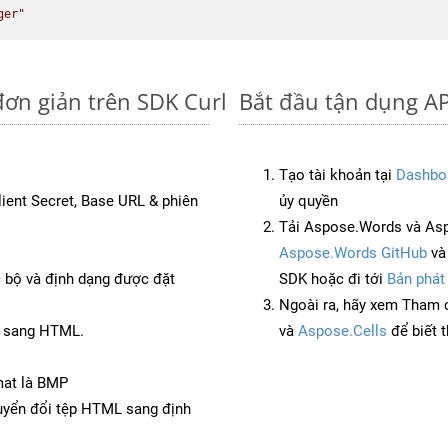
ger"
ơn giản trên SDK Curl
Bắt đầu tận dụng A
Tạo tài khoản tại
Dashbo
Client Secret, Base URL & phiên
ủy quyền
Tải Aspose.Words và Asp
Aspose.Words GitHub
v
c bộ và định dạng được đặt
SDK hoặc đi tới
Bản phát
Ngoài ra, hãy xem Tham 
B sang HTML.
và
Aspose.Cells
để biết 
mat là BMP
yển đổi tệp HTML sang định