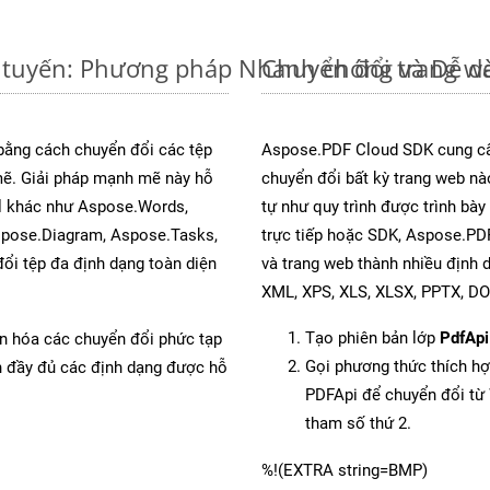
 tuyến: Phương pháp Nhanh chóng và Dễ d
Chuyển đổi trang w
 bằng cách chuyển đổi các tệp
Aspose.PDF Cloud SDK cung cấ
. Giải pháp mạnh mẽ này hỗ
chuyển đổi bất kỳ trang web nà
al khác như Aspose.Words,
tự như quy trình được trình bà
spose.Diagram, Aspose.Tasks,
trực tiếp hoặc SDK, Aspose.PD
i tệp đa định dạng toàn diện
và trang web thành nhiều định
XML, XPS, XLS, XLSX, PPTX, D
Tạo phiên bản lớp
PdfApi
ản hóa các chuyển đổi phức tạp
Gọi phương thức thích h
ch đầy đủ các định dạng được hỗ
PDFApi để chuyển đổi t
tham số thứ 2.
%!(EXTRA string=BMP)