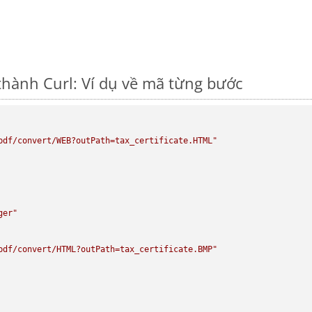
hành Curl: Ví dụ về mã từng bước
pdf/convert/WEB?outPath=tax_certificate.HTML"
ger"
pdf/convert/HTML?outPath=tax_certificate.BMP"