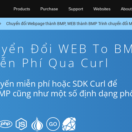
Products
Purchase
Support
Websites
About
Chuyển đổi Webpage thành BMP, WEB thành BMP Trình chuyển đổi M
yển Đổi WEB To B
ễn Phí Qua Curl
yến miễn phí hoặc SDK Curl để
MP cũng như một số định dạng ph