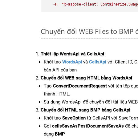
-
H
"x-aspose-client: Containerize.Swag
Chuyển đổi WEB Files to BMP đ
Thiết lập WordsApi và CellsApi
Khởi tạo
WordsApi
và
CellsApi
với Client ID, 
bản API của bạn
Chuyển đổi WEB sang HTML bằng WordsApi
Tạo
ConvertDocumentRequest
với tên tệp cụ
thành HTML.
Sử dụng WordsApi để chuyển đổi tài liệu WE
Chuyển đổi HTML sang BMP bằng CellsApi
Khởi tạo
SaveOption
từ CellsAPI với SaveFor
Gọi
cellsSaveAsPostDocumentSaveAs
để chu
dạng
BMP