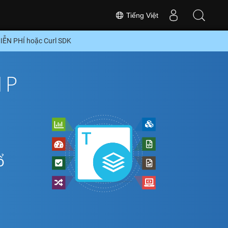
Tiếng Việt
IỄN PHÍ hoặc Curl SDK
MP
ổ