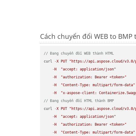
Cách chuyển đổi WEB to BMP t
// Đang chuyển đổi WEB thành HTML
curl 
-
X
PUT
"https://api.aspose.cloud/v3.0/
-
H
"accept: application/json"
-
H
"authorization: Bearer <token>"
-
H
"Content-Type: multipart/form-data"
-
H
"x-aspose-client: Containerize.Swag
// Đang chuyển đổi HTML thành BMP
curl 
-
X
PUT
"https://api.aspose.cloud/v3.0/
-
H
"accept: application/json"
-
H
"authorization: Bearer <token>"
-
H
"Content-Type: multipart/form-data"