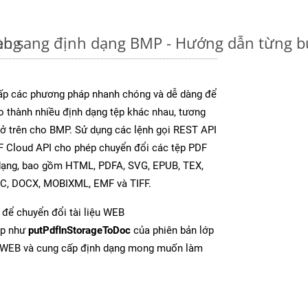
àng
eb sang định dạng BMP - Hướng dẫn từng 
p các phương pháp nhanh chóng và dễ dàng để
o thành nhiều định dạng tệp khác nhau, tương
y ở trên cho BMP. Sử dụng các lệnh gọi REST API
F Cloud API cho phép chuyển đổi các tệp PDF
 dạng, bao gồm HTML, PDFA, SVG, EPUB, TEX,
OC, DOCX, MOBIXML, EMF và TIFF.
để chuyển đổi tài liệu WEB
ợp như
putPdfInStorageToDoc
của phiên bản lớp
ừ WEB và cung cấp định dạng mong muốn làm