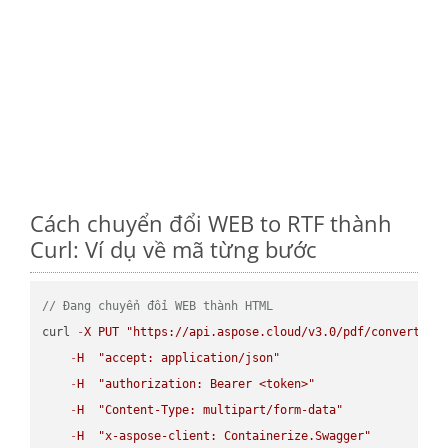
Cách chuyển đổi WEB to RTF thành
Curl: Ví dụ về mã từng bước
// Đang chuyển đổi WEB thành HTML
curl 
-
X
PUT
"https://api.aspose.cloud/v3.0/pdf/convert/WE
-
H
"accept: application/json"
-
H
"authorization: Bearer <token>"
-
H
"Content-Type: multipart/form-data"
-
H
"x-aspose-client: Containerize.Swagger"