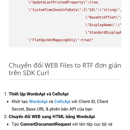
\"
UpdateLastPrintedProperty
\"
:true,

\"
CustomTimeZoneInfoData
\"
:{
\"
Id
\"
:
\"
string
\"
,

\"
BaseUtcOffset
\"
:
\"
s
\"
DisplayName
\"
:
\"
str
\"
StandardDisplayName
\"
FlatOpcXmlMappingOnly
\"
:true}"
Chuyển đổi WEB Files to RTF đơn giản
trên SDK Curl
Thiết lập WordsApi và CellsApi
Khởi tạo
WordsApi
và
CellsApi
với Client ID, Client
Secret, Base URL & phiên bản API của bạn
Chuyển đổi WEB sang HTML bằng WordsApi
Tạo
ConvertDocumentRequest
với tên tệp cục bộ và