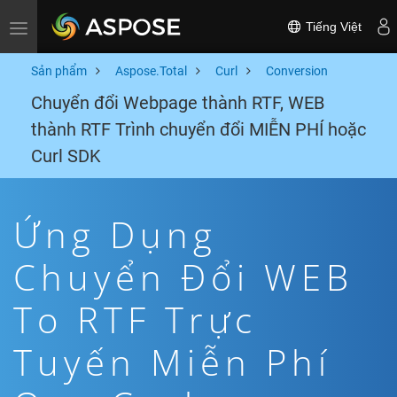
Tiếng Việt
Toggle navigation
Sản phẩm
Aspose.Total
Curl
Conversion
Chuyển đổi Webpage thành RTF, WEB
thành RTF Trình chuyển đổi MIỄN PHÍ hoặc
Curl SDK
Ứng Dụng
Chuyển Đổi WEB
To RTF Trực
Tuyến Miễn Phí