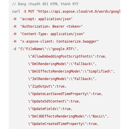
// Đang chuyển đổi HTML thành RTF
curl 
-
X
PUT
"https://api.aspose.cloud/v4.0/words/google.H
-
H
"accept: application/json"
-
H
"Authorization: Bearer <token>"
-
H
"Content-Type: application/json"
-
H
"x-aspose-client: Containerize.Swagger"
-
d 
"{
\"
FileName
\"
:
\"
google.RTF
\"
,

\"
AllowEmbeddingPostScriptFonts
\"
:true,

\"
DmlRenderingMode
\"
:
\"
Fallback
\"
,

\"
DmlEffectsRenderingMode
\"
:
\"
Simplified
\"
,

\"
ImlRenderingMode
\"
:
\"
Fallback
\"
,

\"
ZipOutput
\"
:true,

\"
UpdateLastSavedTimeProperty
\"
:true,

\"
UpdateSdtContent
\"
:true,

\"
UpdateFields
\"
:true,

\"
Dml3DEffectsRenderingMode
\"
:
\"
Basic
\"
,

\"
UpdateCreatedTimeProperty
\"
:true,
