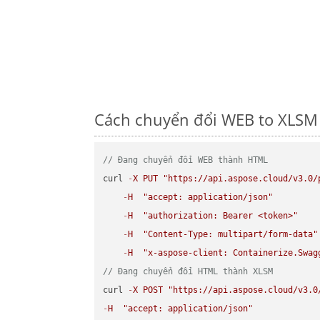
Cách chuyển đổi WEB to XLSM 
// Đang chuyển đổi WEB thành HTML
curl 
-
X
PUT
"https://api.aspose.cloud/v3.0/
-
H
"accept: application/json"
-
H
"authorization: Bearer <token>"
-
H
"Content-Type: multipart/form-data"
-
H
"x-aspose-client: Containerize.Swag
// Đang chuyển đổi HTML thành XLSM
curl 
-
X
POST
"https://api.aspose.cloud/v3.0
-
H
"accept: application/json"