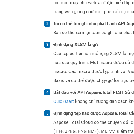
bởi một máy chủ web và được hiển thị tr
trang web giống như một phép ẩn dụ của
Tôi có thể tìm ghi chú phát hành API As
Bạn có thể xem lại toàn bộ ghi chú phát 
Định dạng XLSM là gì?
Các tệp có tiện ích mở rộng XLSM là mộ
hóa các quy trình. Một macro được sử dụ
macro. Các macro được lập trình với Vi
Basic và có thể được chạy/gỡ lỗi trực ti
Bắt đầu với API Aspose.Total REST Sử 
Quickstart
không chỉ hướng dẫn cách khởi
Định dạng tệp nào được Aspose.Total Cl
Aspose.Total Cloud có thể chuyển đổi đ
(TIFF, JPEG, PNG BMP), MD, v.v. Kiểm tr