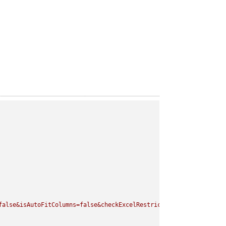
false&isAutoFitColumns=false&checkExcelRestriction=true"