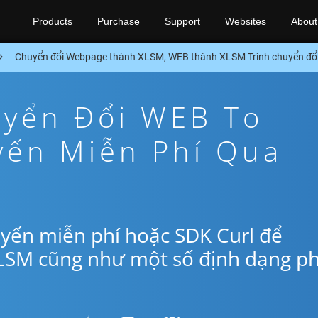
Products
Purchase
Support
Websites
About
Chuyển đổi Webpage thành XLSM, WEB thành XLSM Trình chuyển đổi
yển Đổi WEB To
yến Miễn Phí Qua
yến miễn phí hoặc SDK Curl để
LSM cũng như một số định dạng p