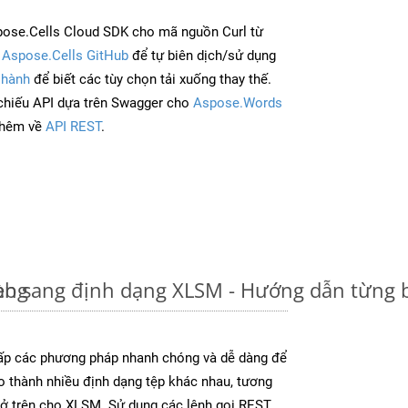
ose.Cells Cloud SDK cho mã nguồn Curl từ
à
Aspose.Cells GitHub
để tự biên dịch/sử dụng
 hành
để biết các tùy chọn tải xuống thay thế.
chiếu API dựa trên Swagger cho
Aspose.Words
thêm về
API REST
.
àng
eb sang định dạng XLSM - Hướng dẫn từng 
p các phương pháp nhanh chóng và dễ dàng để
o thành nhiều định dạng tệp khác nhau, tương
y ở trên cho XLSM. Sử dụng các lệnh gọi REST