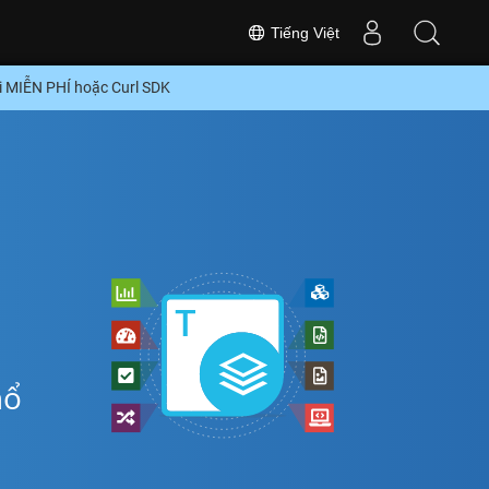
Tiếng Việt
 MIỄN PHÍ hoặc Curl SDK
hổ