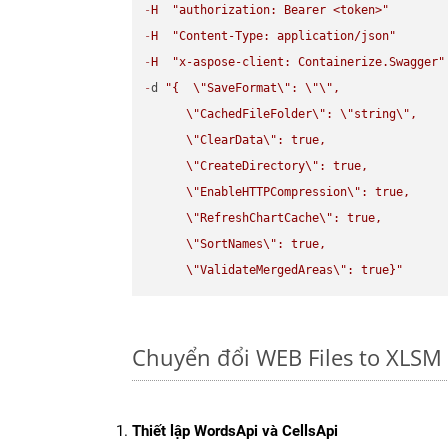
-
H
"authorization: Bearer <token>"
-
H
"Content-Type: application/json"
-
H
"x-aspose-client: Containerize.Swagger"
-
d 
"{  
\"
SaveFormat
\"
: 
\"
\"
,

\"
CachedFileFolder
\"
: 
\"
string
\"
,

\"
ClearData
\"
: true,  

\"
CreateDirectory
\"
: true,  

\"
EnableHTTPCompression
\"
: true,  

\"
RefreshChartCache
\"
: true,  

\"
SortNames
\"
: true,  

\"
ValidateMergedAreas
\"
: true}"
Chuyển đổi WEB Files to XLSM 
Thiết lập WordsApi và CellsApi