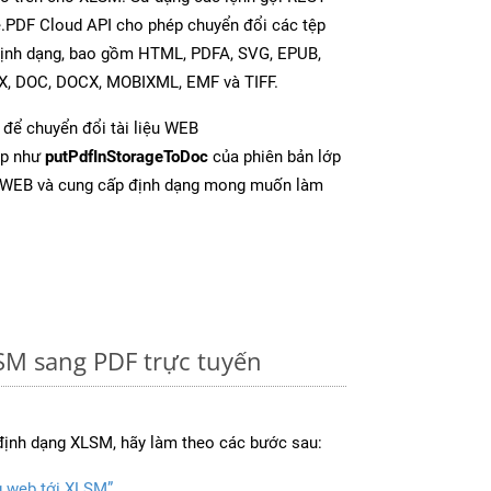
e.PDF Cloud API cho phép chuyển đổi các tệp
định dạng, bao gồm HTML, PDFA, SVG, EPUB,
TX, DOC, DOCX, MOBIXML, EMF và TIFF.
để chuyển đổi tài liệu WEB
ợp như
putPdfInStorageToDoc
của phiên bản lớp
ừ WEB và cung cấp định dạng mong muốn làm
SM sang PDF trực tuyến
định dạng XLSM, hãy làm theo các bước sau:
g web tới XLSM”
.