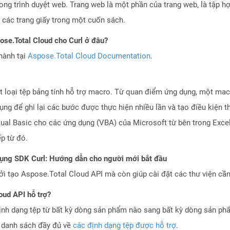
ong trình duyệt web. Trang web là một phần của trang web, là tập h
 các trang giấy trong một cuốn sách.
pose.Total Cloud cho Curl ở đâu?
hành tại
Aspose.Total Cloud Documentation
.
t loại tệp bảng tính hỗ trợ macro. Từ quan điểm ứng dụng, một ma
ng để ghi lại các bước được thực hiện nhiều lần và tạo điều kiện t
sual Basic cho các ứng dụng (VBA) của Microsoft từ bên trong Exce
ếp từ đó.
dụng SDK Curl: Hướng dẫn cho người mới bắt đầu
 tạo Aspose.Total Cloud API mà còn giúp cài đặt các thư viện cần 
oud API hỗ trợ?
ịnh dạng tệp từ bất kỳ dòng sản phẩm nào sang bất kỳ dòng sản ph
a danh sách đầy đủ về
các định dạng tệp được hỗ trợ
.