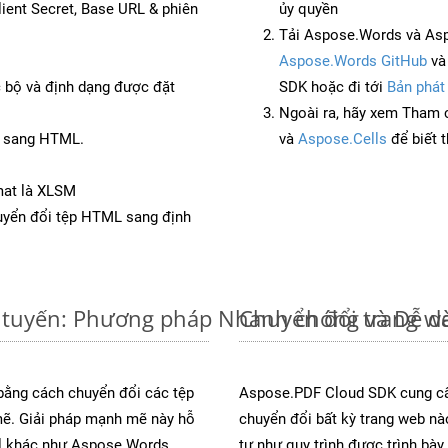
Client Secret, Base URL & phiên
ủy quyền
Tải Aspose.Words và Asp
Aspose.Words GitHub
v
c bộ và định dạng được đặt
SDK hoặc đi tới
Bản phát
Ngoài ra, hãy xem Tham 
B sang HTML.
và
Aspose.Cells
để biết 
mat là XLSM
yển đổi tệp HTML sang định
 tuyến: Phương pháp Nhanh chóng và Dễ d
Chuyển đổi trang w
 bằng cách chuyển đổi các tệp
Aspose.PDF Cloud SDK cung cấ
. Giải pháp mạnh mẽ này hỗ
chuyển đổi bất kỳ trang web nà
al khác như Aspose.Words,
tự như quy trình được trình bà