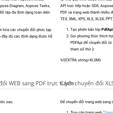
spose.Diagram, Aspose.Tasks,
API trực tiếp hoặc SDK, Aspos
i tệp đa định dạng toàn diện
PDF và trang web thành nhiều 
TEX, XML, XPS, XLS, XLSX, PP
Tạo phiên bản lớp
PdfApi
ản hóa các chuyển đổi phức tạp
Gọi phương thức thích h
ch đầy đủ các định dạng được hỗ
PDFApi để chuyển đổi t
tham số thứ 2.
%!(EXTRA string=XLSM)
đổi WEB sang PDF trực tuyến
Cách chuyển đổi XL
ước sau:
Để chuyển đổi trang web sang 
Truy cập trang web
“Tran