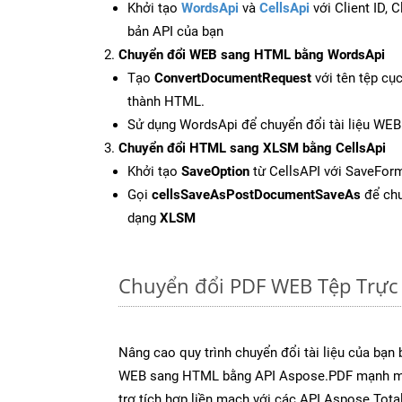
Khởi tạo
WordsApi
và
CellsApi
với Client ID, 
bản API của bạn
Chuyển đổi WEB sang HTML bằng WordsApi
Tạo
ConvertDocumentRequest
với tên tệp cụ
thành HTML.
Sử dụng WordsApi để chuyển đổi tài liệu WE
Chuyển đổi HTML sang XLSM bằng CellsApi
Khởi tạo
SaveOption
từ CellsAPI với SaveFor
Gọi
cellsSaveAsPostDocumentSaveAs
để chu
dạng
XLSM
Chuyển đổi PDF WEB Tệp Trực
Nâng cao quy trình chuyển đổi tài liệu của bạn
WEB sang HTML bằng API Aspose.PDF mạnh mẽ
trợ tích hợp liền mạch với các API Aspose.Tot