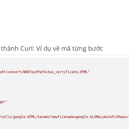
thành Curl: Ví dụ về mã từng bước
pdf/convert/WEB?outPath=tax_certificate.HTML"
ger"
/cells/google.HTML/SaveAs?newfilename=google.XLSM&isAutoFitRows=