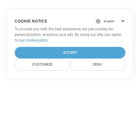
COOKIE NOTICE
To provide you with the best experience, we use cookies for
personalization, analytics, and ads. By using our site, you agree
to
our cookie policy
.
ACCEPT
CUSTOMIZE
DENY
Tùy chọn chuyển đổi Excel khác
Chuyển đổi XLS thành DOC
DOC:
Microsoft Word Binary Format
Chuyển đổi XLS thành DOT