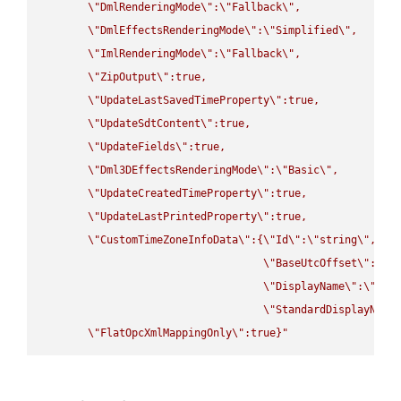
\"
DmlRenderingMode
\"
:
\"
Fallback
\"
,

\"
DmlEffectsRenderingMode
\"
:
\"
Simplified
\"
,

\"
ImlRenderingMode
\"
:
\"
Fallback
\"
,

\"
ZipOutput
\"
:true,

\"
UpdateLastSavedTimeProperty
\"
:true,

\"
UpdateSdtContent
\"
:true,

\"
UpdateFields
\"
:true,

\"
Dml3DEffectsRenderingMode
\"
:
\"
Basic
\"
,

\"
UpdateCreatedTimeProperty
\"
:true,

\"
UpdateLastPrintedProperty
\"
:true,

\"
CustomTimeZoneInfoData
\"
:{
\"
Id
\"
:
\"
string
\"
,

\"
BaseUtcOffset
\"
:
\"
s
\"
DisplayName
\"
:
\"
str
\"
StandardDisplayName
\"
FlatOpcXmlMappingOnly
\"
:true}"