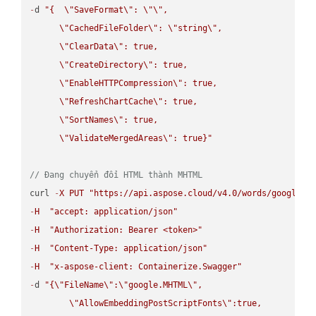
-
d 
"{  
\"
SaveFormat
\"
: 
\"
\"
,

\"
CachedFileFolder
\"
: 
\"
string
\"
,

\"
ClearData
\"
: true,  

\"
CreateDirectory
\"
: true,  

\"
EnableHTTPCompression
\"
: true,  

\"
RefreshChartCache
\"
: true,  

\"
SortNames
\"
: true,  

\"
ValidateMergedAreas
\"
: true}"
// Đang chuyển đổi HTML thành MHTML
curl 
-
X
PUT
"https://api.aspose.cloud/v4.0/words/google.H
-
H
"accept: application/json"
-
H
"Authorization: Bearer <token>"
-
H
"Content-Type: application/json"
-
H
"x-aspose-client: Containerize.Swagger"
-
d 
"{
\"
FileName
\"
:
\"
google.MHTML
\"
,

\"
AllowEmbeddingPostScriptFonts
\"
:true,
