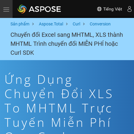
Tiếng Việt
Toggle navigation
Sản phẩm
Aspose.Total
Curl
Conversion
Chuyển đổi Excel sang MHTML, XLS thành
MHTML Trình chuyển đổi MIỄN PHÍ hoặc
Curl SDK
Ứng Dụng
Chuyển Đổi XLS
To MHTML Trực
Tuyến Miễn Phí