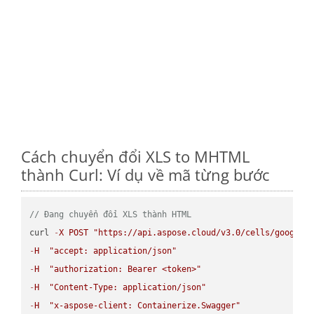
Cách chuyển đổi XLS to MHTML
thành Curl: Ví dụ về mã từng bước
// Đang chuyển đổi XLS thành HTML
curl 
-
X
POST
"https://api.aspose.cloud/v3.0/cells/google.
-
H
"accept: application/json"
-
H
"authorization: Bearer <token>"
-
H
"Content-Type: application/json"
-
H
"x-aspose-client: Containerize.Swagger"