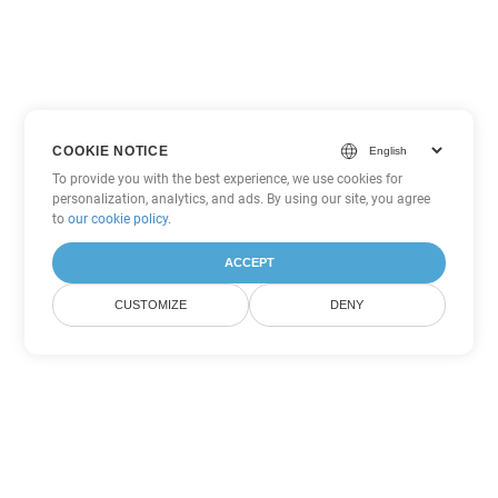
COOKIE NOTICE
To provide you with the best experience, we use cookies for
personalization, analytics, and ads. By using our site, you agree
to
our cookie policy
.
ACCEPT
CUSTOMIZE
DENY
Tùy chọn chuyển đổi Excel khác
Chuyển đổi XLS thành DOC