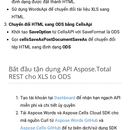
định dạng được đặt thành HTML.
Sử dụng WordsApi để chuyển đổi tài liệu XLS sang
HTML.
Chuyển đổi HTML sang ODS bằng CellsApi
Khởi tạo
SaveOption
từ CellsAPI với SaveFormat là ODS
Gọi
cellsSaveAsPostDocumentSaveAs
để chuyển đổi
tệp HTML sang định dạng
ODS
Bắt đầu tận dụng API Aspose.Total
REST cho XLS to ODS
Tạo tài khoản tại
Dashboard
để nhận hạn ngạch API
miễn phí và chi tiết ủy quyền
Tải Aspose.Words và Aspose.Cells Cloud SDK cho
mã nguồn Curl từ
Aspose.Words GitHub
và
Aspose.Cells GitHub
để tự biên dịch/sử dụng SDK