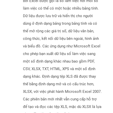
bởi Excel được gọi là sổ làm việc nơi mỗi sổ
làm việc có thể có một hoặc nhiều bảng tính.
Dữ liệu được lưu trữ và hiển thị cho người
dùng ở định dạng bảng trong bảng tính và có
thể mở rộng các giá trị số, dữ liệu văn bản,
công thức, kết nối dữ liệu bên ngoài, hình ảnh
và biểu đồ. Các ứng dụng như Microsoft Excel
cho phép bạn xuất dữ liệu sổ làm việc sang
một số định dạng khác nhau bao gồm PDF,
CSV, XLSX, TXT, HTML, XPS và một số định
dạng khác. Định dạng tệp XLS đã được thay
thế bằng định dạng mở và có cấu trúc hơn,
XLSX, với việc phát hành Microsoft Excel 2007.
Các phiên bản mới nhất vẫn cung cấp hỗ trợ
để tạo và đọc các tệp XLS, mặc dù XLSX là lựa