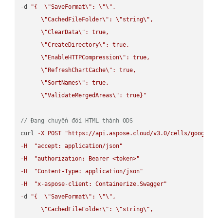
-
d 
"{  
\"
SaveFormat
\"
: 
\"
\"
,

\"
CachedFileFolder
\"
: 
\"
string
\"
,

\"
ClearData
\"
: true,  

\"
CreateDirectory
\"
: true,  

\"
EnableHTTPCompression
\"
: true,  

\"
RefreshChartCache
\"
: true,  

\"
SortNames
\"
: true,  

\"
ValidateMergedAreas
\"
: true}"
// Đang chuyển đổi HTML thành ODS
curl 
-
X
POST
"https://api.aspose.cloud/v3.0/cells/google.
-
H
"accept: application/json"
-
H
"authorization: Bearer <token>"
-
H
"Content-Type: application/json"
-
H
"x-aspose-client: Containerize.Swagger"
-
d 
"{  
\"
SaveFormat
\"
: 
\"
\"
,

\"
CachedFileFolder
\"
: 
\"
string
\"
,
