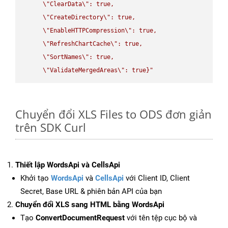
\"
ClearData
\"
: true,  

\"
CreateDirectory
\"
: true,  

\"
EnableHTTPCompression
\"
: true,  

\"
RefreshChartCache
\"
: true,  

\"
SortNames
\"
: true,  

\"
ValidateMergedAreas
\"
: true}"
Chuyển đổi XLS Files to ODS đơn giản
trên SDK Curl
Thiết lập WordsApi và CellsApi
Khởi tạo
WordsApi
và
CellsApi
với Client ID, Client
Secret, Base URL & phiên bản API của bạn
Chuyển đổi XLS sang HTML bằng WordsApi
Tạo
ConvertDocumentRequest
với tên tệp cục bộ và