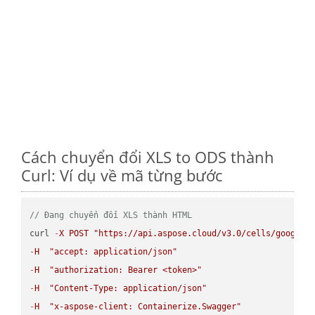
Cách chuyển đổi XLS to ODS thành
Curl: Ví dụ về mã từng bước
// Đang chuyển đổi XLS thành HTML
curl 
-
X
POST
"https://api.aspose.cloud/v3.0/cells/google.
-
H
"accept: application/json"
-
H
"authorization: Bearer <token>"
-
H
"Content-Type: application/json"
-
H
"x-aspose-client: Containerize.Swagger"