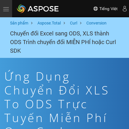
Tiếng Việt
Toggle navigation
Sản phẩm
Aspose.Total
Curl
Conversion
Chuyển đổi Excel sang ODS, XLS thành
ODS Trình chuyển đổi MIỄN PHÍ hoặc Curl
SDK
Ứng Dụng
Chuyển Đổi XLS
To ODS Trực
Tuyến Miễn Phí