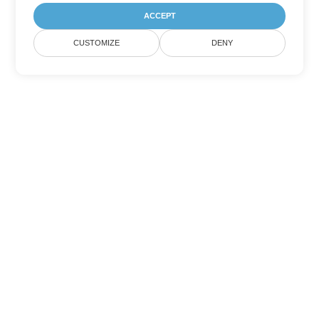
ACCEPT
CUSTOMIZE
DENY
Tùy chọn chuyển đổi Excel khác
Chuyển đổi XLS thành DOC
DOC:
Microsoft Word Binary Format
Chuyển đổi XLS thành DOT
DOT:
Microsoft Word Template Files
Chuyển đổi XLS thành DOCX
DOCX:
Office 2007+ Word Document
Chuyển đổi XLS thành DOCM