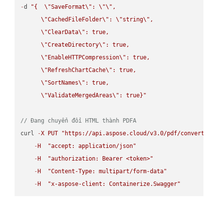
-
d 
"{  
\"
SaveFormat
\"
: 
\"
\"
,

\"
CachedFileFolder
\"
: 
\"
string
\"
,

\"
ClearData
\"
: true,  

\"
CreateDirectory
\"
: true,  

\"
EnableHTTPCompression
\"
: true,  

\"
RefreshChartCache
\"
: true,  

\"
SortNames
\"
: true,  

\"
ValidateMergedAreas
\"
: true}"
// Đang chuyển đổi HTML thành PDFA
curl 
-
X
PUT
"https://api.aspose.cloud/v3.0/pdf/convert/HT
-
H
"accept: application/json"
-
H
"authorization: Bearer <token>"
-
H
"Content-Type: multipart/form-data"
-
H
"x-aspose-client: Containerize.Swagger"