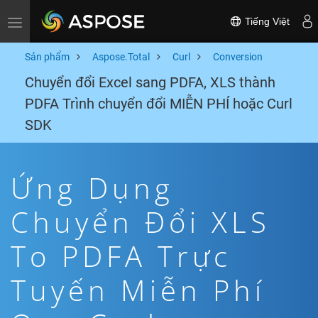
Tiếng Việt
Toggle navigation
Sản phẩm
Aspose.Total
Curl
Conversion
Chuyển đổi Excel sang PDFA, XLS thành
PDFA Trình chuyển đổi MIỄN PHÍ hoặc Curl
SDK
Ứng Dụng
Chuyển Đổi XLS
To PDFA Trực
Tuyến Miễn Phí