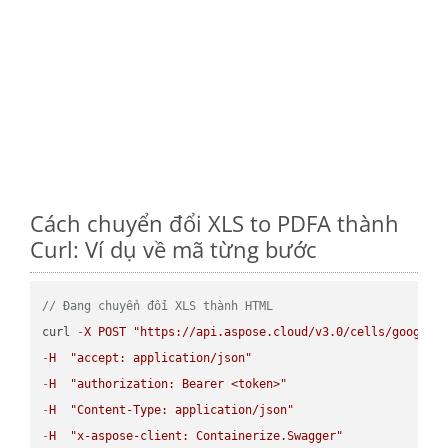
Cách chuyển đổi XLS to PDFA thành
Curl: Ví dụ về mã từng bước
// Đang chuyển đổi XLS thành HTML
curl 
-
X
POST
"https://api.aspose.cloud/v3.0/cells/google.
-
H
"accept: application/json"
-
H
"authorization: Bearer <token>"
-
H
"Content-Type: application/json"
-
H
"x-aspose-client: Containerize.Swagger"