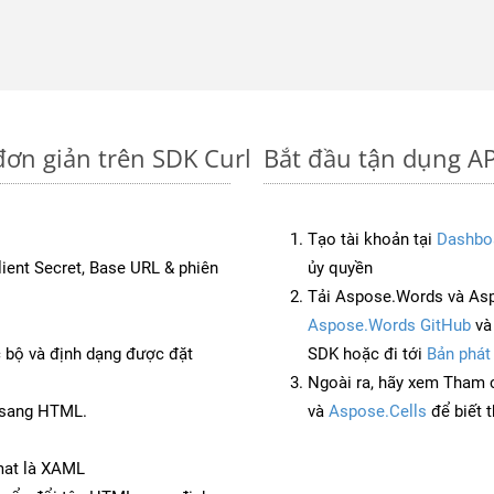
đơn giản trên SDK Curl
Bắt đầu tận dụng AP
Tạo tài khoản tại
Dashbo
Client Secret, Base URL & phiên
ủy quyền
Tải Aspose.Words và Asp
Aspose.Words GitHub
v
c bộ và định dạng được đặt
SDK hoặc đi tới
Bản phát
Ngoài ra, hãy xem Tham 
S sang HTML.
và
Aspose.Cells
để biết 
mat là XAML