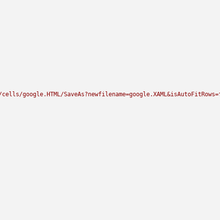
/cells/google.HTML/SaveAs?newfilename=google.XAML&isAutoFitRows=