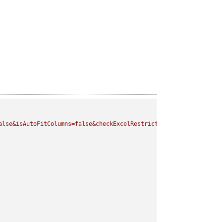
alse&isAutoFitColumns=false&checkExcelRestriction=true"