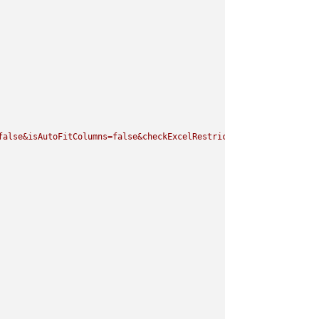
false&isAutoFitColumns=false&checkExcelRestriction=true"