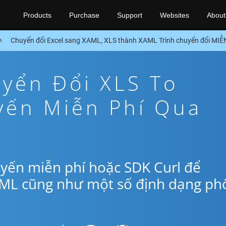
Products
Purchase
Support
Websites
About
Chuyển đổi Excel sang XAML, XLS thành XAML Trình chuyển đổi MIỄ
yển Đổi XLS To
yến Miễn Phí Qua
yến miễn phí hoặc SDK Curl để
AML cũng như một số định dạng ph