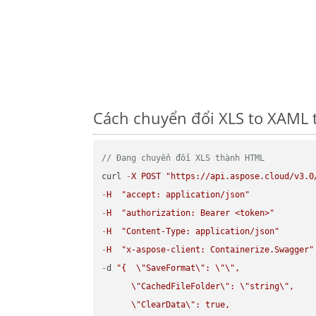
Cách chuyển đổi XLS to XAML 
// Đang chuyển đổi XLS thành HTML
curl 
-
X
POST
"https://api.aspose.cloud/v3.0
-
H
"accept: application/json"
-
H
"authorization: Bearer <token>"
-
H
"Content-Type: application/json"
-
H
"x-aspose-client: Containerize.Swagger"
-
d 
"{  
\"
SaveFormat
\"
: 
\"
\"
,

\"
CachedFileFolder
\"
: 
\"
string
\"
,

\"
ClearData
\"
: true,  
