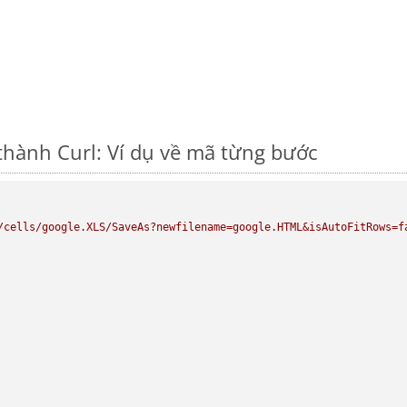
thành Curl: Ví dụ về mã từng bước
/cells/google.XLS/SaveAs?newfilename=google.HTML&isAutoFitRows=f