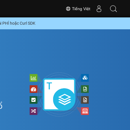
Tiếng Việt
N PHÍ hoặc Curl SDK
ổ