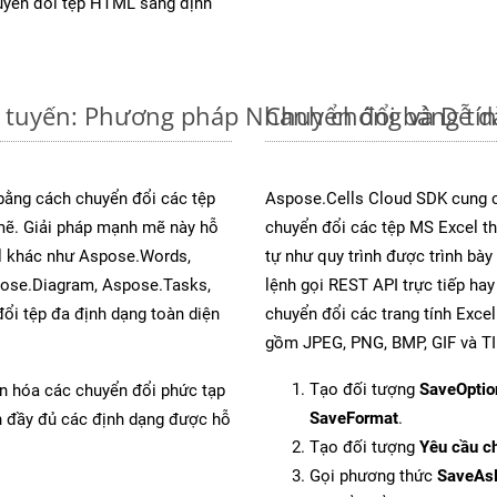
yển đổi tệp HTML sang định
c tuyến: Phương pháp Nhanh chóng và Dễ 
Chuyển đổi bảng tí
 bằng cách chuyển đổi các tệp
Aspose.Cells Cloud SDK cung c
ẽ. Giải pháp mạnh mẽ này hỗ
chuyển đổi các tệp MS Excel th
al khác như Aspose.Words,
tự như quy trình được trình bà
pose.Diagram, Aspose.Tasks,
lệnh gọi REST API trực tiếp ha
i tệp đa định dạng toàn diện
chuyển đổi các trang tính Exce
gồm JPEG, PNG, BMP, GIF và TI
Tạo đối tượng
SaveOptio
ản hóa các chuyển đổi phức tạp
SaveFormat
.
ch đầy đủ các định dạng được hỗ
Tạo đối tượng
Yêu cầu ch
Gọi phương thức
SaveAs