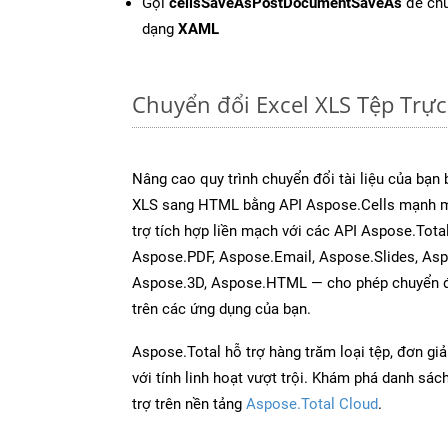
Gọi
cellsSaveAsPostDocumentSaveAs
để chu
dạng
XAML
Chuyển đổi Excel XLS Tệp Trự
Nâng cao quy trình chuyển đổi tài liệu của bạn
XLS sang HTML bằng API Aspose.Cells mạnh m
trợ tích hợp liền mạch với các API Aspose.Tot
Aspose.PDF, Aspose.Email, Aspose.Slides, As
Aspose.3D, Aspose.HTML — cho phép chuyển đổ
trên các ứng dụng của bạn.
Aspose.Total hỗ trợ hàng trăm loại tệp, đơn gi
với tính linh hoạt vượt trội. Khám phá danh sá
trợ trên nền tảng
Aspose.Total Cloud
.