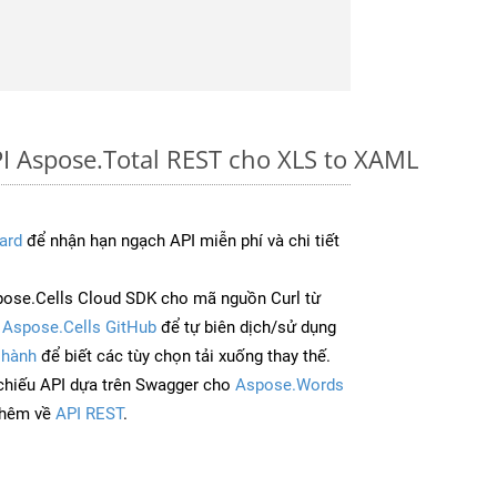
I Aspose.Total REST cho XLS to XAML
ard
để nhận hạn ngạch API miễn phí và chi tiết
ose.Cells Cloud SDK cho mã nguồn Curl từ
à
Aspose.Cells GitHub
để tự biên dịch/sử dụng
 hành
để biết các tùy chọn tải xuống thay thế.
chiếu API dựa trên Swagger cho
Aspose.Words
thêm về
API REST
.