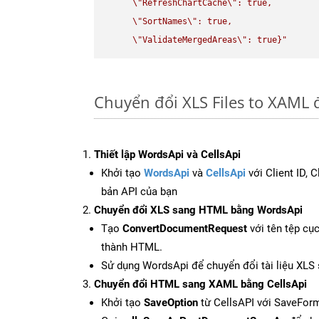
\"
RefreshChartCache
\"
: true,  

\"
SortNames
\"
: true,  

\"
ValidateMergedAreas
\"
: true}"
Chuyển đổi XLS Files to XAML 
Thiết lập WordsApi và CellsApi
Khởi tạo
WordsApi
và
CellsApi
với Client ID, 
bản API của bạn
Chuyển đổi XLS sang HTML bằng WordsApi
Tạo
ConvertDocumentRequest
với tên tệp cụ
thành HTML.
Sử dụng WordsApi để chuyển đổi tài liệu XL
Chuyển đổi HTML sang XAML bằng CellsApi
Khởi tạo
SaveOption
từ CellsAPI với SaveFor