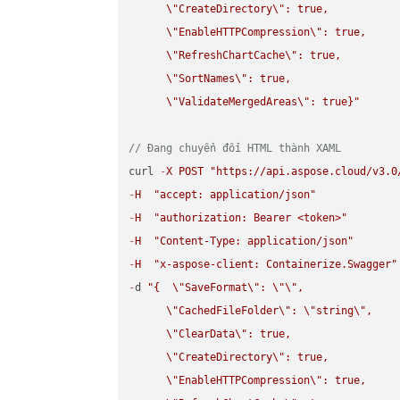
\"
CreateDirectory
\"
: true,  

\"
EnableHTTPCompression
\"
: true,  

\"
RefreshChartCache
\"
: true,  

\"
SortNames
\"
: true,  

\"
ValidateMergedAreas
\"
: true}"
// Đang chuyển đổi HTML thành XAML
curl 
-
X
POST
"https://api.aspose.cloud/v3.0
-
H
"accept: application/json"
-
H
"authorization: Bearer <token>"
-
H
"Content-Type: application/json"
-
H
"x-aspose-client: Containerize.Swagger"
-
d 
"{  
\"
SaveFormat
\"
: 
\"
\"
,

\"
CachedFileFolder
\"
: 
\"
string
\"
,

\"
ClearData
\"
: true,  

\"
CreateDirectory
\"
: true,  

\"
EnableHTTPCompression
\"
: true,  
