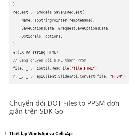
}

request := &models.SaveAsRequest{

    Name: ToStringPointer(remoteName),

    SaveOptionsData: &requestSaveOptionsData,

    Optionals: options,

}

%!(EXTRA 
string
// Đang chuyển đổi HTML thành PPSM
file, _ := ioutil.ReadFile(
"file.HTML"
)

r, _, _ := apiClient.SlidesApi.Convert(file, 
"PPSM"
Chuyển đổi DOT Files to PPSM đơn
giản trên SDK Go
Thiết lập WordsApi và CellsApi