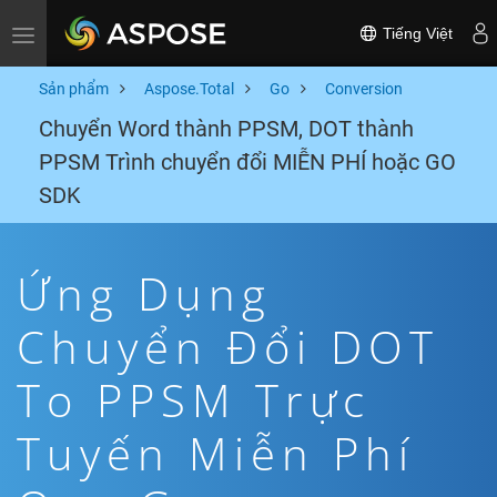
Tiếng Việt
Toggle navigation
Sản phẩm
Aspose.Total
Go
Conversion
Chuyển Word thành PPSM, DOT thành
PPSM Trình chuyển đổi MIỄN PHÍ hoặc GO
SDK
Ứng Dụng
Chuyển Đổi DOT
To PPSM Trực
Tuyến Miễn Phí