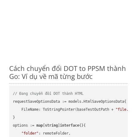
Cách chuyển đổi DOT to PPSM thành
Go: Ví dụ về mã từng bước
// Đang chuyển đổi DOT thành HTML
requestSaveOptionsData := models.HtmlSaveOptionsData{

    FileName: ToStringPointer(baseTestOutPath + 
"file.DOT
}

options := 
map
[
string
]
interface
{}{

"folder"
: remoteFolder,
