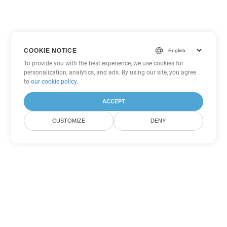
COOKIE NOTICE
To provide you with the best experience, we use cookies for
personalization, analytics, and ads. By using our site, you agree
to
our cookie policy
.
ACCEPT
CUSTOMIZE
DENY
Tùy chọn chuyển đổi Word khác
Chuyển đổi DOT thành DOC
DOC:
Microsoft Word Binary Format