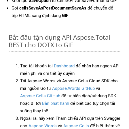
Khởi tạo
SaveOption
từ CellsAPI với SaveFormat là GIF
Gọi
cellsSaveAsPostDocumentSaveAs
để chuyển đổi
tệp HTML sang định dạng
GIF
Bắt đầu tận dụng API Aspose.Total
REST cho DOTX to GIF
Tạo tài khoản tại
Dashboard
để nhận hạn ngạch API
miễn phí và chi tiết ủy quyền
Tải Aspose.Words và Aspose.Cells Cloud SDK cho
mã nguồn Go từ
Aspose.Words GitHub
và
Aspose.Cells GitHub
để tự biên dịch/sử dụng SDK
hoặc đi tới
Bản phát hành
để biết các tùy chọn tải
xuống thay thế.
Ngoài ra, hãy xem Tham chiếu API dựa trên Swagger
cho
Aspose.Words
và
Aspose.Cells
để biết thêm về