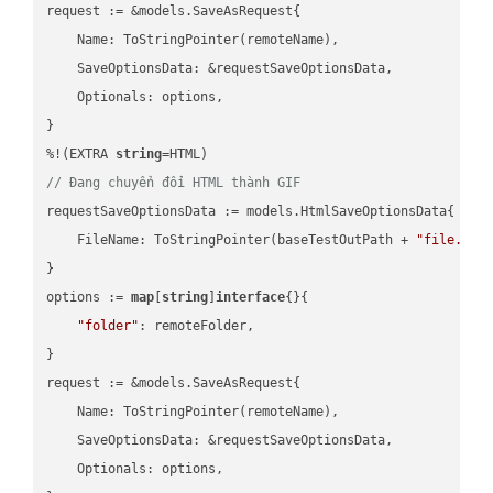
request := &models.SaveAsRequest{

    Name: ToStringPointer(remoteName),

    SaveOptionsData: &requestSaveOptionsData,

    Optionals: options,

}

%!(EXTRA 
string
// Đang chuyển đổi HTML thành GIF
requestSaveOptionsData := models.HtmlSaveOptionsData{

    FileName: ToStringPointer(baseTestOutPath + 
"file.HTM
}

options := 
map
[
string
]
interface
{}{

"folder"
: remoteFolder,

}

request := &models.SaveAsRequest{

    Name: ToStringPointer(remoteName),

    SaveOptionsData: &requestSaveOptionsData,

    Optionals: options,
