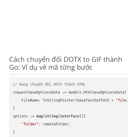
Cách chuyển đổi DOTX to GIF thành
Go: Ví dụ về mã từng bước
// Đang chuyển đổi DOTX thành HTML
requestSaveOptionsData := models.HtmlSaveOptionsData{

    FileName: ToStringPointer(baseTestOutPath + 
"file.DOT
}

options := 
map
[
string
]
interface
{}{

"folder"
: remoteFolder,

}
