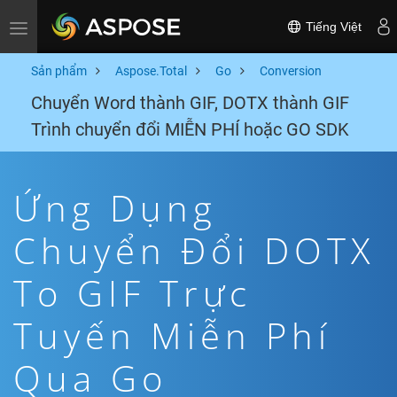
Tiếng Việt
Toggle navigation
Sản phẩm
Aspose.Total
Go
Conversion
Chuyển Word thành GIF, DOTX thành GIF
Trình chuyển đổi MIỄN PHÍ hoặc GO SDK
Ứng Dụng
Chuyển Đổi DOTX
To GIF Trực
Tuyến Miễn Phí
Qua Go