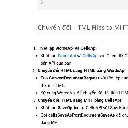
Chuyển đổi HTML Files to MHT
Thiết lập WordsApi và CellsApi
Khởi tạo
WordsApi
và
CellsApi
với Client ID, 
bản API của bạn
Chuyển đổi HTML sang HTML bằng WordsApi
Tạo
ConvertDocumentRequest
với tên tệp cụ
thành HTML.
Sử dụng WordsApi để chuyển đổi tài liệu HT
Chuyển đổi HTML sang MHT bằng CellsApi
Khởi tạo
SaveOption
từ CellsAPI với SaveFor
Gọi
cellsSaveAsPostDocumentSaveAs
để chu
dạng
MHT