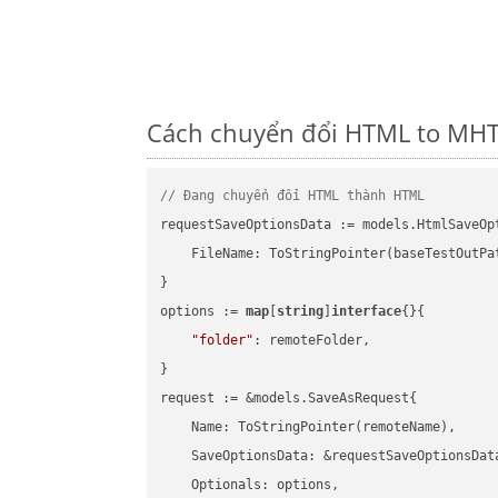
Cách chuyển đổi HTML to MHT 
// Đang chuyển đổi HTML thành HTML
requestSaveOptionsData := models.HtmlSaveOpt
    FileName: ToStringPointer(baseTestOutPa
}

options := 
map
[
string
]
interface
{}{

"folder"
: remoteFolder,

}

request := &models.SaveAsRequest{

    Name: ToStringPointer(remoteName),

    SaveOptionsData: &requestSaveOptionsData
    Optionals: options,
