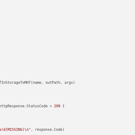
httpResponse.StatusCode > 
299
 {

%!d(MISSING)\n"
, response.Code)
