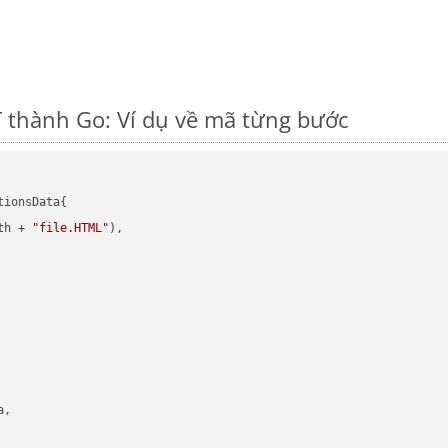
thành Go: Ví dụ về mã từng bước
ionsData{

th + 
"file.HTML"
),

,
