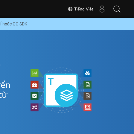
Tiếng Việt
Í hoặc GO SDK
o
yển
từ