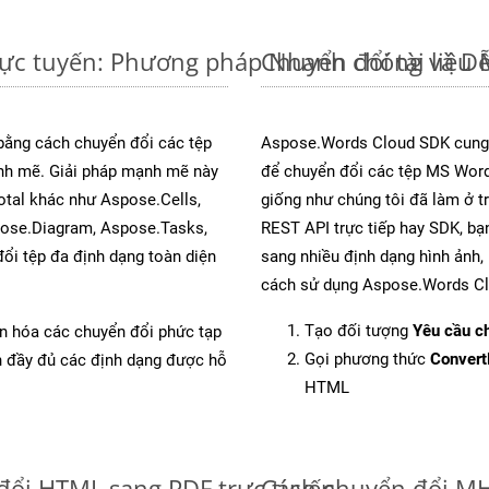
ực tuyến: Phương pháp Nhanh chóng và D
Chuyển đổi tài liệ
 bằng cách chuyển đổi các tệp
Aspose.Words Cloud SDK cung 
 mẽ. Giải pháp mạnh mẽ này
để chuyển đổi các tệp MS Word
otal khác như Aspose.Cells,
giống như chúng tôi đã làm ở t
pose.Diagram, Aspose.Tasks,
REST API trực tiếp hay SDK, bạ
i tệp đa định dạng toàn diện
sang nhiều định dạng hình ảnh,
cách sử dụng Aspose.Words Cl
Tạo đối tượng
Yêu cầu ch
ản hóa các chuyển đổi phức tạp
Gọi phương thức
Conver
ch đầy đủ các định dạng được hỗ
HTML
đổi HTML sang PDF trực tuyến
Cách chuyển đổi MH