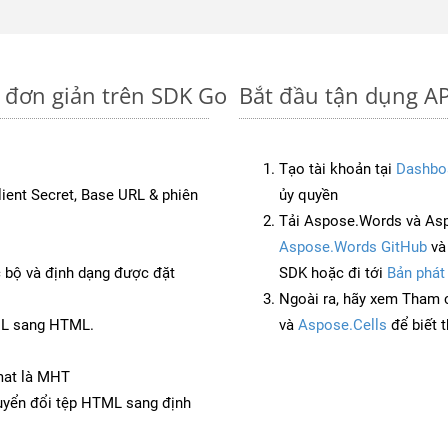
 đơn giản trên SDK Go
Bắt đầu tận dụng A
Tạo tài khoản tại
Dashbo
Client Secret, Base URL & phiên
ủy quyền
Tải Aspose.Words và As
Aspose.Words GitHub
v
c bộ và định dạng được đặt
SDK hoặc đi tới
Bản phát
Ngoài ra, hãy xem Tham 
ML sang HTML.
và
Aspose.Cells
để biết 
mat là MHT
yển đổi tệp HTML sang định