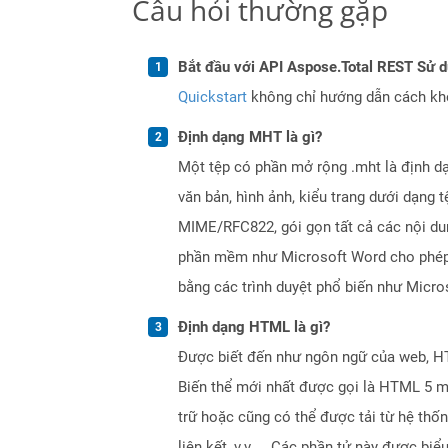
Câu hỏi thường gặp
Bắt đầu với API Aspose.Total REST Sử 
Quickstart
không chỉ hướng dẫn cách khởi
Định dạng MHT là gì?
Một tệp có phần mở rộng .mht là định dạ
văn bản, hình ảnh, kiểu trang dưới dạng 
MIME/RFC822, gói gọn tất cả các nội dung
phần mềm như Microsoft Word cho phép 
bằng các trình duyệt phổ biến như Micro
Định dạng HTML là gì?
Được biết đến như ngôn ngữ của web, HTM
Biến thể mới nhất được gọi là HTML 5 m
trữ hoặc cũng có thể được tải từ hệ thố
liên kết, v.v ... Các phần tử này được b