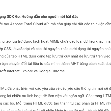
dụng SDK Go: Hướng dẫn cho người mới bắt đầu
 tạo Aspose.Total Cloud API mà còn giúp cài đặt các thư viện cần 
ng tệp lưu trữ được kích hoạt MIME chứa các loại dữ liệu khác nhau
tệp CSS, JavaScript và các tài nguyên khác dưới dạng tài nguyên nh
 của tệp HTML dưới dạng tệp lưu trữ duy nhất để lưu trữ trên việc l
bạn chuyển đổi tài liệu từ của mình thành MHT bằng cách xuất d
soft Internet Explore và Google Chrome.
L đã phát triển với các yêu cầu về các yêu cầu thông tin mới sẽ 
ang lại nhiều sự linh hoạt để làm việc với ngôn ngữ. Các trang HT
ng cục bộ. Mỗi trang HTML được tạo thành từ các phần tử HTML như 
iểu thị bằng các thẻ và một số phần khác trong đó mỗi thẻ có bắt đầ