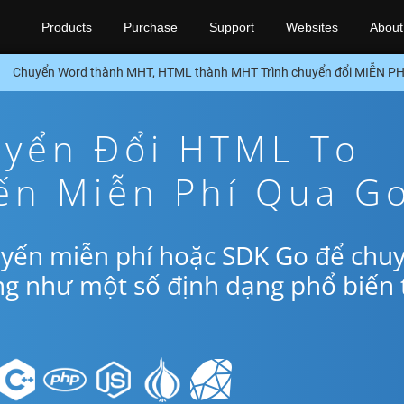
Products
Purchase
Support
Websites
About
Chuyển Word thành MHT, HTML thành MHT Trình chuyển đổi MIỄN PH
yển Đổi HTML To
ến Miễn Phí Qua G
uyến miễn phí hoặc SDK Go để chu
g như một số định dạng phổ biến 