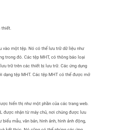
thiết.
 vào một tệp. Nó có thể lưu trữ dữ liệu như
úng trong đó. Các tệp MHT, có thông báo loại
ưu trữ trên các thiết bị lưu trữ. Các ứng dụng
ưới dạng tệp MHT. Các tệp MHT có thể được mở
được hiển thị như một phần của các trang web.
ML được nhận từ máy chủ, nơi chúng được lưu
biểu mẫu, văn bản, hình ảnh, hình ảnh động,
u và kết thúc. Nó cũng có thể nhúng các ứng