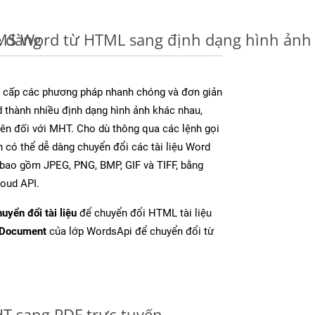
ễ dàng
u MS Word từ HTML sang định dạng hình ản
cấp các phương pháp nhanh chóng và đơn giản
 thành nhiều định dạng hình ảnh khác nhau,
rên đối với MHT. Cho dù thông qua các lệnh gọi
n có thể dễ dàng chuyển đổi các tài liệu Word
 bao gồm JPEG, PNG, BMP, GIF và TIFF, bằng
oud API.
uyển đổi tài liệu
để chuyển đổi HTML tài liệu
tDocument
của lớp WordsApi để chuyển đổi từ
T sang PDF trực tuyến