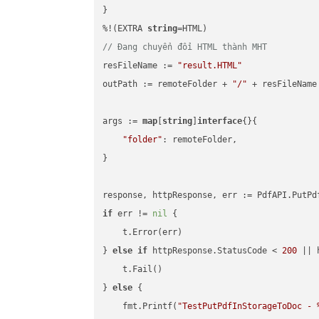
}

%!(EXTRA 
string
// Đang chuyển đổi HTML thành MHT
resFileName := 
"result.HTML"
outPath := remoteFolder + 
"/"
 + resFileName

args := 
map
[
string
]
interface
{}{

"folder"
: remoteFolder,

}

if
 err != 
nil
 {

    t.Error(err)

} 
else
if
 httpResponse.StatusCode < 
200
 || 
    t.Fail()

} 
else
 {

    fmt.Printf(
"TestPutPdfInStorageToDoc - 