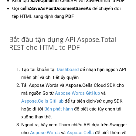
Khởi tạo
SaveOption
từ CellsAPI với SaveFormat là PDF
Gọi
cellsSaveAsPostDocumentSaveAs
để chuyển đổi
tệp HTML sang định dạng
PDF
Bắt đầu tận dụng API Aspose.Total
REST cho HTML to PDF
Tạo tài khoản tại
Dashboard
để nhận hạn ngạch API
miễn phí và chi tiết ủy quyền
Tải Aspose.Words và Aspose.Cells Cloud SDK cho
mã nguồn Go từ
Aspose.Words GitHub
và
Aspose.Cells GitHub
để tự biên dịch/sử dụng SDK
hoặc đi tới
Bản phát hành
để biết các tùy chọn tải
xuống thay thế.
Ngoài ra, hãy xem Tham chiếu API dựa trên Swagger
cho
Aspose.Words
và
Aspose.Cells
để biết thêm về