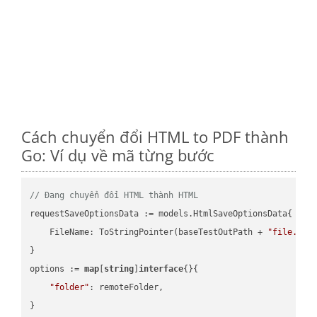
Cách chuyển đổi HTML to PDF thành
Go: Ví dụ về mã từng bước
// Đang chuyển đổi HTML thành HTML
requestSaveOptionsData := models.HtmlSaveOptionsData{

    FileName: ToStringPointer(baseTestOutPath + 
"file.HTM
}

options := 
map
[
string
]
interface
{}{

"folder"
: remoteFolder,

}
