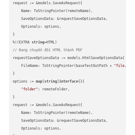
request := &models.SaveAsRequest{

    Name: ToStringPointer(remoteName),

    SaveOptionsData: &requestSaveOptionsData,

    Optionals: options,

}

%!(EXTRA 
string
// Đang chuyển đổi HTML thành PDF
requestSaveOptionsData := models.HtmlSaveOptionsData{

    FileName: ToStringPointer(baseTestOutPath + 
"file.HTM
}

options := 
map
[
string
]
interface
{}{

"folder"
: remoteFolder,

}

request := &models.SaveAsRequest{

    Name: ToStringPointer(remoteName),

    SaveOptionsData: &requestSaveOptionsData,

    Optionals: options,
