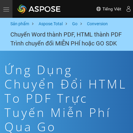
Tiếng Việt
Toggle navigation
Sản phẩm
Aspose.Total
Go
Conversion
Chuyển Word thành PDF, HTML thành PDF
Trình chuyển đổi MIỄN PHÍ hoặc GO SDK
Ứng Dụng
Chuyển Đổi HTML
To PDF Trực
Tuyến Miễn Phí
Qua Go