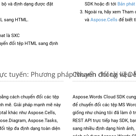
c bộ và định dạng được đặt
SDK hoặc đi tới
Bản phát
Ngoài ra, hãy xem Tham 
ML sang HTML.
và
Aspose.Cells
để biết 
mat là SXC
yển đổi tệp HTML sang định
ực tuyến: Phương pháp Nhanh chóng và D
Chuyển đổi tài liệ
 bằng cách chuyển đổi các tệp
Aspose.Words Cloud SDK cung 
 mẽ. Giải pháp mạnh mẽ này
để chuyển đổi các tệp MS Word
otal khác như Aspose.Cells,
giống như chúng tôi đã làm ở t
pose.Diagram, Aspose.Tasks,
REST API trực tiếp hay SDK, bạ
i tệp đa định dạng toàn diện
sang nhiều định dạng hình ảnh,