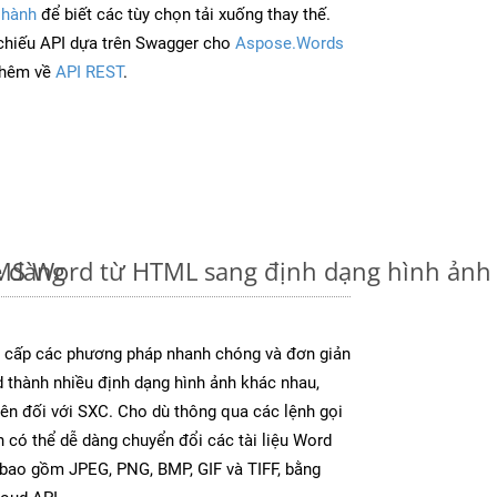
 hành
để biết các tùy chọn tải xuống thay thế.
chiếu API dựa trên Swagger cho
Aspose.Words
thêm về
API REST
.
ễ dàng
u MS Word từ HTML sang định dạng hình ản
cấp các phương pháp nhanh chóng và đơn giản
 thành nhiều định dạng hình ảnh khác nhau,
rên đối với SXC. Cho dù thông qua các lệnh gọi
n có thể dễ dàng chuyển đổi các tài liệu Word
 bao gồm JPEG, PNG, BMP, GIF và TIFF, bằng