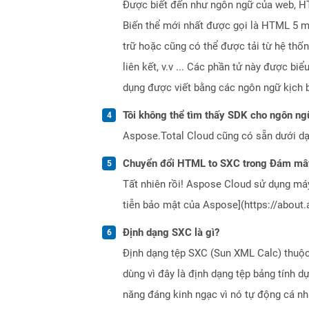
Được biết đến như ngôn ngữ của web, HTM
Biến thể mới nhất được gọi là HTML 5 m
trữ hoặc cũng có thể được tải từ hệ thố
liên kết, v.v ... Các phần tử này được b
dụng được viết bằng các ngôn ngữ kịch b
Tôi không thể tìm thấy SDK cho ngôn ngữ
Aspose.Total Cloud cũng có sẵn dưới dạ
Chuyển đổi HTML to SXC trong Đám mây
Tất nhiên rồi! Aspose Cloud sử dụng m
tiễn bảo mật của Aspose](https://about.
Định dạng SXC là gì?
Định dạng tệp SXC (Sun XML Calc) thuộc
dùng vì đây là định dạng tệp bảng tính d
năng đáng kinh ngạc vì nó tự động cá n