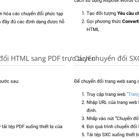
cách sử dụng Aspose.Words Cl
Tạo đối tượng
Yêu cầu ch
ản hóa các chuyển đổi phức tạp
Gọi phương thức
Conver
ch đầy đủ các định dạng được hỗ
HTML
đổi HTML sang PDF trực tuyến
Cách chuyển đổi SX
bước sau:
Để chuyển đổi trang web sang 
Truy cập trang web
“Tran
Nhập URL của trang web 
định.
Nhấp vào nút “Chuyển đổi
 tải tệp PDF xuống thiết bị của
Đợi quá trình chuyển đổi 
Tải tệp SXC xuống thiết b