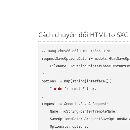
Cách chuyển đổi HTML to SXC 
// Đang chuyển đổi HTML thành HTML
requestSaveOptionsData := models.HtmlSaveOpt
    FileName: ToStringPointer(baseTestOutPa
}

options := 
map
[
string
]
interface
{}{

"folder"
: remoteFolder,

}

request := &models.SaveAsRequest{

    Name: ToStringPointer(remoteName),

    SaveOptionsData: &requestSaveOptionsData
    Optionals: options,
