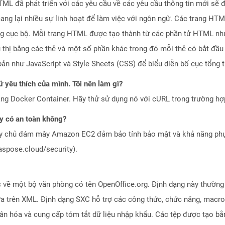
L đã phát triển với các yêu cầu về các yêu cầu thông tin mới sẽ 
ang lại nhiều sự linh hoạt để làm việc với ngôn ngữ. Các trang HT
ng cục bộ. Mỗi trang HTML được tạo thành từ các phần tử HTML như 
iểu thị bằng các thẻ và một số phần khác trong đó mỗi thẻ có bắt đầ
ản như JavaScript và Style Sheets (CSS) để biểu diễn bố cục tổng t
 yêu thích của mình. Tôi nên làm gì?
ng Docker Container. Hãy thử sử dụng nó với cURL trong trường h
 có an toàn không?
áy chủ đám mây Amazon EC2 đảm bảo tính bảo mật và khả năng phục
aspose.cloud/security).
 về một bộ văn phòng có tên OpenOffice.org. Định dạng này thường 
ựa trên XML. Định dạng SXC hỗ trợ các công thức, chức năng, macro 
hân hóa và cung cấp tóm tắt dữ liệu nhập khẩu. Các tệp được tạo b