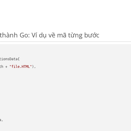
thành Go: Ví dụ về mã từng bước
ionsData{

th + 
"file.HTML"
),

,
