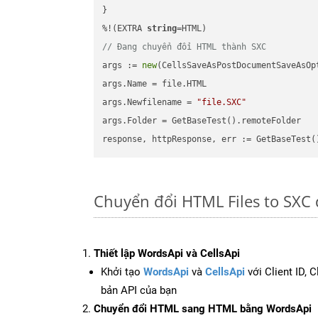
}

%!(EXTRA 
string
// Đang chuyển đổi HTML thành SXC
args := 
new
(CellsSaveAsPostDocumentSaveAsOpt
args.Name = file.HTML

args.Newfilename = 
"file.SXC"
args.Folder = GetBaseTest().remoteFolder

Chuyển đổi HTML Files to SXC
Thiết lập WordsApi và CellsApi
Khởi tạo
WordsApi
và
CellsApi
với Client ID, 
bản API của bạn
Chuyển đổi HTML sang HTML bằng WordsApi