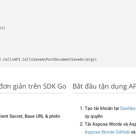
s)

 đơn giản trên SDK Go
Bắt đầu tận dụng AP
Tạo tài khoản tại
Dashbo
Client Secret, Base URL & phiên
ủy quyền
Tải Aspose.Words và As
Aspose.Words GitHub
v