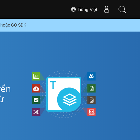
Tiếng Việt
Í hoặc GO SDK
yển
ừ