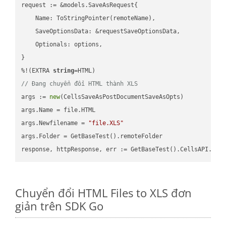
request := &models.SaveAsRequest{

    Name: ToStringPointer(remoteName),

    SaveOptionsData: &requestSaveOptionsData,

    Optionals: options,

}

%!(EXTRA 
string
// Đang chuyển đổi HTML thành XLS
args := 
new
(CellsSaveAsPostDocumentSaveAsOpts)

args.Name = file.HTML

args.Newfilename = 
"file.XLS"
args.Folder = GetBaseTest().remoteFolder

Chuyển đổi HTML Files to XLS đơn
giản trên SDK Go