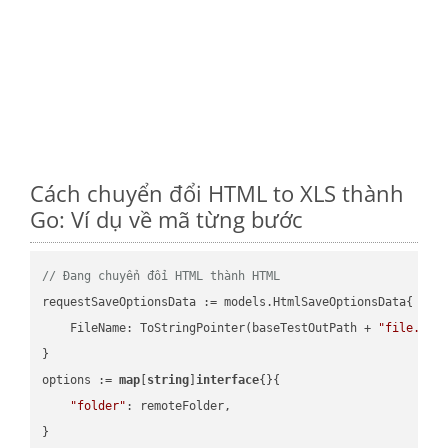
Cách chuyển đổi HTML to XLS thành
Go: Ví dụ về mã từng bước
// Đang chuyển đổi HTML thành HTML
requestSaveOptionsData := models.HtmlSaveOptionsData{

    FileName: ToStringPointer(baseTestOutPath + 
"file.HTM
}

options := 
map
[
string
]
interface
{}{

"folder"
: remoteFolder,

}
