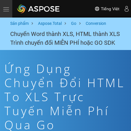
Tiếng Việt
Toggle navigation
Sản phẩm
Aspose.Total
Go
Conversion
Chuyển Word thành XLS, HTML thành XLS
Trình chuyển đổi MIỄN PHÍ hoặc GO SDK
Ứng Dụng
Chuyển Đổi HTML
To XLS Trực
Tuyến Miễn Phí
Qua Go