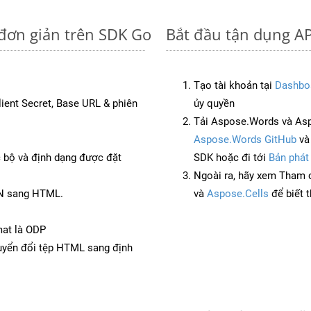
 đơn giản trên SDK Go
Bắt đầu tận dụng AP
Tạo tài khoản tại
Dashbo
Client Secret, Base URL & phiên
ủy quyền
Tải Aspose.Words và As
Aspose.Words GitHub
v
c bộ và định dạng được đặt
SDK hoặc đi tới
Bản phát
Ngoài ra, hãy xem Tham 
ON sang HTML.
và
Aspose.Cells
để biết 
mat là ODP
yển đổi tệp HTML sang định