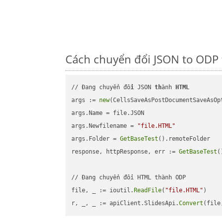
Cách chuyển đổi JSON to ODP 
// Đang chuyển đổ
i
 JSON 
th
ành 
HTML
args := 
new
(CellsSaveAsPostDocumentSaveAsOpt
args.Name = file.JSON

args.Newfilename = 
"file.HTML"
args.Folder = 
GetBaseTest
().remoteFolder

response, httpResponse, err := 
GetBaseTest
(
// Đang chuyển đổi HTML thành ODP

file, _ := ioutil.
ReadFile
(
"file.HTML"
)

r, _, _ := apiClient.SlidesApi.
Convert
(file