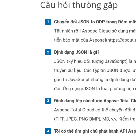
Câu hỏi thường gặp
Chuyển đổi JSON to ODP trong Đám mây
Tất nhiên rồi! Aspose Cloud sử dụng m
tiễn bảo mật của Aspose](https://about.
Định dạng JSON là gì?
JSON (ký hiệu đối tượng JavaScript) là 
truyền dữ liệu. Các tập tin JSON được l
gốc từ JavaScript nhưng là định dạng dữ
đại. Ứng dụng/JSON là loại phương tiệ
Định dạng tệp nào được Aspose.Total Cl
Aspose.Total Cloud có thể chuyển đổi đ
(TIFF, JPEG, PNG BMP), MD, v.v. Kiểm tr
Tôi có thể tìm ghi chú phát hành API As