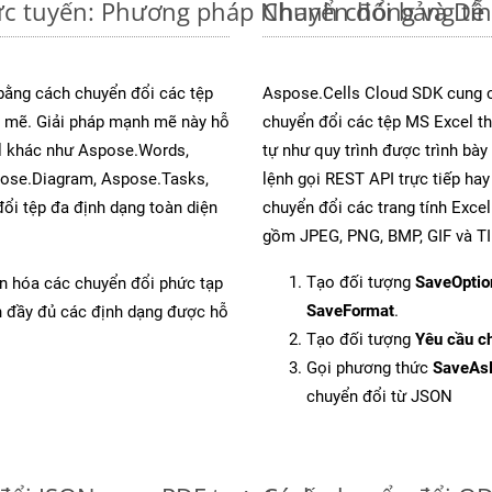
rực tuyến: Phương pháp Nhanh chóng và Dễ
Chuyển đổi bảng tí
 bằng cách chuyển đổi các tệp
Aspose.Cells Cloud SDK cung c
mẽ. Giải pháp mạnh mẽ này hỗ
chuyển đổi các tệp MS Excel th
al khác như Aspose.Words,
tự như quy trình được trình bày
pose.Diagram, Aspose.Tasks,
lệnh gọi REST API trực tiếp ha
i tệp đa định dạng toàn diện
chuyển đổi các trang tính Exce
gồm JPEG, PNG, BMP, GIF và TI
Tạo đối tượng
SaveOptio
ản hóa các chuyển đổi phức tạp
SaveFormat
.
ch đầy đủ các định dạng được hỗ
Tạo đối tượng
Yêu cầu ch
Gọi phương thức
SaveAs
chuyển đổi từ JSON