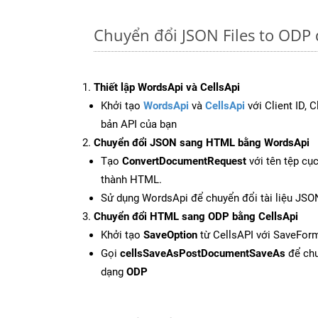
Chuyển đổi JSON Files to ODP
Thiết lập WordsApi và CellsApi
Khởi tạo
WordsApi
và
CellsApi
với Client ID, 
bản API của bạn
Chuyển đổi JSON sang HTML bằng WordsApi
Tạo
ConvertDocumentRequest
với tên tệp cụ
thành HTML.
Sử dụng WordsApi để chuyển đổi tài liệu JS
Chuyển đổi HTML sang ODP bằng CellsApi
Khởi tạo
SaveOption
từ CellsAPI với SaveFor
Gọi
cellsSaveAsPostDocumentSaveAs
để chu
dạng
ODP