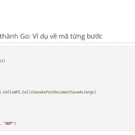
thành Go: Ví dụ về mã từng bước
s)

).CellsAPI.
CellsSaveAsPostDocumentSaveAs
(args)

, 
"ODP"