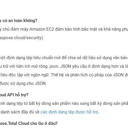
 có an toàn không?
áy chủ đám mây Amazon EC2 đảm bảo tính bảo mật và khả năng phục
aspose.cloud/security).
một định dạng tệp tiêu chuẩn mở để chia sẻ dữ liệu sử dụng văn bản
ưu trữ với tiện ích mở rộng .json. JSON yêu cầu ít định dạng hơn v
 liệu độc lập với ngôn ngữ. Thế hệ và phân tích cú pháp của JSON đư
n được sử dụng cho JSON.
oud API hỗ trợ?
ịnh dạng tệp từ bất kỳ dòng sản phẩm nào sang bất kỳ dòng sản ph
a danh sách đầy đủ về
các định dạng tệp được hỗ trợ
.
pose.Total Cloud cho Go ở đâu?