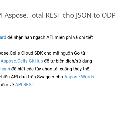
I Aspose.Total REST cho JSON to ODP
ard
để nhận hạn ngạch API miễn phí và chi tiết
pose.Cells Cloud SDK cho mã nguồn Go từ
à
Aspose.Cells GitHub
để tự biên dịch/sử dụng
 hành
để biết các tùy chọn tải xuống thay thế.
chiếu API dựa trên Swagger cho
Aspose.Words
thêm về
API REST
.