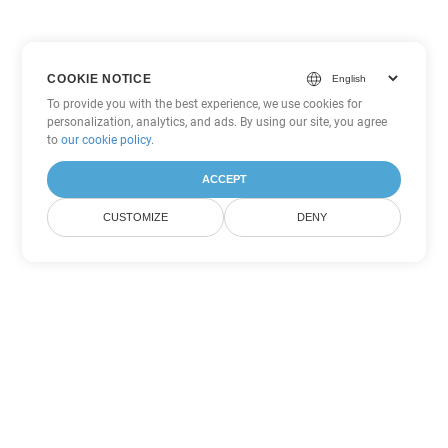
COOKIE NOTICE
To provide you with the best experience, we use cookies for
personalization, analytics, and ads. By using our site, you agree
to
our cookie policy
.
ACCEPT
CUSTOMIZE
DENY
Tùy chọn chuyển đổi
PowerPoint khác
Chuyển đổi ODP thành DOC
DOC:
Microsoft Word Binary Format