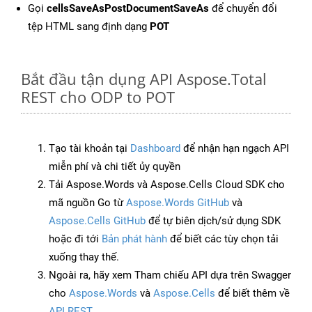
Gọi
cellsSaveAsPostDocumentSaveAs
để chuyển đổi
tệp HTML sang định dạng
POT
Bắt đầu tận dụng API Aspose.Total
REST cho ODP to POT
Tạo tài khoản tại
Dashboard
để nhận hạn ngạch API
miễn phí và chi tiết ủy quyền
Tải Aspose.Words và Aspose.Cells Cloud SDK cho
mã nguồn Go từ
Aspose.Words GitHub
và
Aspose.Cells GitHub
để tự biên dịch/sử dụng SDK
hoặc đi tới
Bản phát hành
để biết các tùy chọn tải
xuống thay thế.
Ngoài ra, hãy xem Tham chiếu API dựa trên Swagger
cho
Aspose.Words
và
Aspose.Cells
để biết thêm về
API REST
.