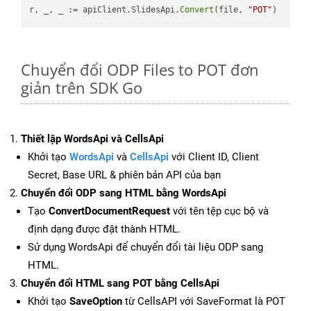
r, _, _ := apiClient.SlidesApi.
Convert
(file, 
"POT"
Chuyển đổi ODP Files to POT đơn
giản trên SDK Go
Thiết lập WordsApi và CellsApi
Khởi tạo
WordsApi
và
CellsApi
với Client ID, Client
Secret, Base URL & phiên bản API của bạn
Chuyển đổi ODP sang HTML bằng WordsApi
Tạo
ConvertDocumentRequest
với tên tệp cục bộ và
định dạng được đặt thành HTML.
Sử dụng WordsApi để chuyển đổi tài liệu ODP sang
HTML.
Chuyển đổi HTML sang POT bằng CellsApi
Khởi tạo
SaveOption
từ CellsAPI với SaveFormat là POT