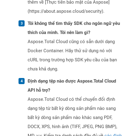
thêm về [Thực tiễn bảo mật của Aspose]
(https://about.aspose.cloud/security).
Tôi không thể tìm thấy SDK cho ngôn ngữ yêu
thích của mình. Tôi nên làm gì?
Aspose.Total Cloud cũng có sẵn dưới dạng
Docker Container. Hãy thử sử dụng nó với
cURL trong trường hợp SDK yêu cầu của bạn
chưa khả dụng.
Định dạng tệp nào được Aspose.Total Cloud
API hỗ trợ?
Aspose.Total Cloud có thể chuyển đổi định
dạng tệp từ bất kỳ dòng sản phẩm nào sang
bất kỳ dòng sản phẩm nào khác sang PDF,
DOCX, XPS, hình ảnh (TIFF, JPEG, PNG BMP),
MD, v.v. Kiểm tra danh sách đầy đủ về
các định