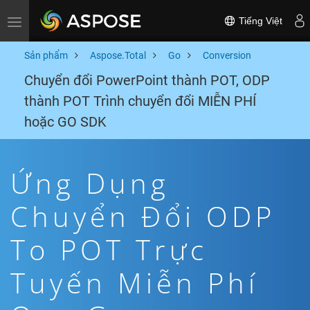
Tiếng Việt
Toggle navigation
Sản phẩm
Aspose.Total
Go
Conversion
Chuyển đổi PowerPoint thành POT, ODP
thành POT Trình chuyển đổi MIỄN PHÍ
hoặc GO SDK
Ứng Dụng
Chuyển Đổi ODP
To POT Trực
Tuyến Miễn Phí