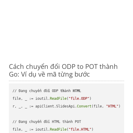
Cách chuyển đổi ODP to POT thành
Go: Ví dụ về mã từng bước
// Đang chuyển đổ
i
 ODP 
th
ành 
HTML
file, _ := ioutil.
ReadFile
(
"file.ODP"
)

r, _, _ := apiClient.SlidesApi.
Convert
(file, 
"HTML"
)

// Đang chuyển đổi HTML thành POT

file, _ := ioutil.
ReadFile
(
"file.HTML"
)
