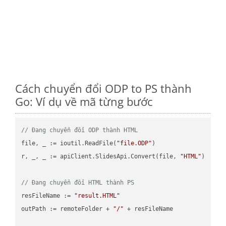
Cách chuyển đổi ODP to PS thành
Go: Ví dụ về mã từng bước
// Đang chuyển đổi ODP thành HTML
file, _ := ioutil.ReadFile(
"file.ODP"
)

r, _, _ := apiClient.SlidesApi.Convert(file, 
"HTML"
)

// Đang chuyển đổi HTML thành PS
resFileName := 
"result.HTML"
outPath := remoteFolder + 
"/"
 + resFileName
