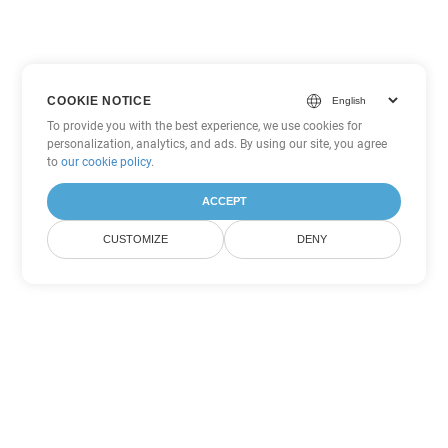
COOKIE NOTICE
To provide you with the best experience, we use cookies for
personalization, analytics, and ads. By using our site, you agree
to
our cookie policy
.
ACCEPT
CUSTOMIZE
DENY
Tùy chọn chuyển đổi
PowerPoint khác
Chuyển đổi ODP thành DOC