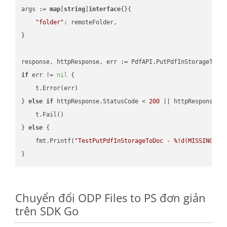
args := 
map
[
string
]
interface
{}{

"folder"
: remoteFolder,

}

if
 err != 
nil
 {

    t.Error(err)

} 
else
if
 httpResponse.StatusCode < 
200
 || httpResponse.S
    t.Fail()

} 
else
 {

    fmt.Printf(
"TestPutPdfInStorageToDoc - %!d(MISSING)\n
Chuyển đổi ODP Files to PS đơn giản
trên SDK Go