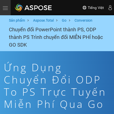
Tiếng Việt
Toggle navigation
Sản phẩm
Aspose.Total
Go
Conversion
Chuyển đổi PowerPoint thành PS, ODP
thành PS Trình chuyển đổi MIỄN PHÍ hoặc
GO SDK
Ứng Dụng
Chuyển Đổi ODP
To PS Trực Tuyến
Miễn Phí Qua Go