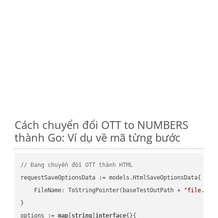
Cách chuyển đổi OTT to NUMBERS
thành Go: Ví dụ về mã từng bước
// Đang chuyển đổi OTT thành HTML
requestSaveOptionsData := models.HtmlSaveOptionsData{

    FileName: ToStringPointer(baseTestOutPath + 
"file.OTT
}

options := 
map
[
string
]
interface
{}{
