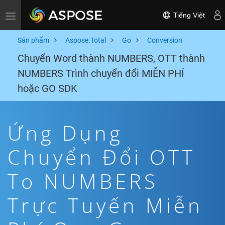
Tiếng Việt
Toggle navigation
Sản phẩm
Aspose.Total
Go
Conversion
Chuyển Word thành NUMBERS, OTT thành
NUMBERS Trình chuyển đổi MIỄN PHÍ
hoặc GO SDK
Ứng Dụng
Chuyển Đổi OTT
To NUMBERS
Trực Tuyến Miễn