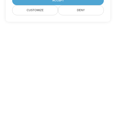
ACCEPT
CUSTOMIZE
DENY
Tùy chọn chuyển đổi Word khác
Chuyển đổi OTT thành DOC
DOC:
Microsoft Word Binary Format
Chuyển đổi OTT thành DOT
DOT:
Microsoft Word Template Files
Chuyển đổi OTT thành DOCX
DOCX:
Office 2007+ Word Document
Chuyển đổi OTT thành DOCM