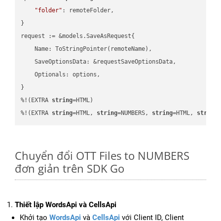
"folder"
: remoteFolder,

}

request := &models.SaveAsRequest{

    Name: ToStringPointer(remoteName),

    SaveOptionsData: &requestSaveOptionsData,

    Optionals: options,

}

%!(EXTRA 
string
=HTML)

%!(EXTRA 
string
=HTML, 
string
=NUMBERS, 
string
=HTML, 
string
Chuyển đổi OTT Files to NUMBERS
đơn giản trên SDK Go
Thiết lập WordsApi và CellsApi
Khởi tạo
WordsApi
và
CellsApi
với Client ID, Client