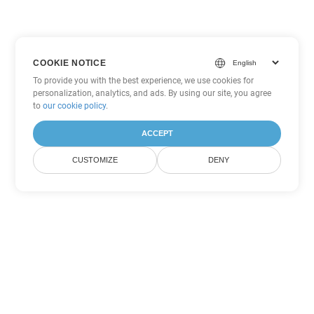
COOKIE NOTICE
To provide you with the best experience, we use cookies for
personalization, analytics, and ads. By using our site, you agree
to
our cookie policy
.
ACCEPT
CUSTOMIZE
DENY
Tùy chọn chuyển đổi Word khác
Chuyển đổi PDF thành DOC
DOC:
Microsoft Word Binary Format