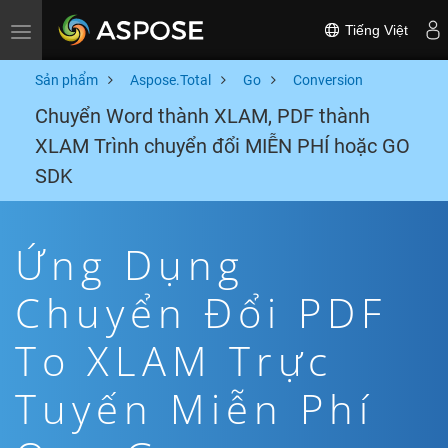
Tiếng Việt
Toggle navigation
Sản phẩm
Aspose.Total
Go
Conversion
Chuyển Word thành XLAM, PDF thành
XLAM Trình chuyển đổi MIỄN PHÍ hoặc GO
SDK
Ứng Dụng
Chuyển Đổi PDF
To XLAM Trực
Tuyến Miễn Phí