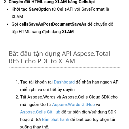
Chuyển đổi HTML sang XLAM bằng CellsApi
Khởi tạo
SaveOption
từ CellsAPI với SaveFormat là
XLAM
Gọi
cellsSaveAsPostDocumentSaveAs
để chuyển đổi
tệp HTML sang định dạng
XLAM
Bắt đầu tận dụng API Aspose.Total
REST cho PDF to XLAM
Tạo tài khoản tại
Dashboard
để nhận hạn ngạch API
miễn phí và chi tiết ủy quyền
Tải Aspose.Words và Aspose.Cells Cloud SDK cho
mã nguồn Go từ
Aspose.Words GitHub
và
Aspose.Cells GitHub
để tự biên dịch/sử dụng SDK
hoặc đi tới
Bản phát hành
để biết các tùy chọn tải
xuống thay thế.