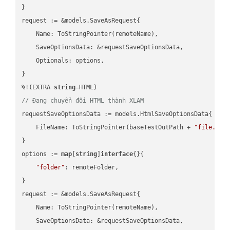
}

request := &models.SaveAsRequest{

    Name: ToStringPointer(remoteName),

    SaveOptionsData: &requestSaveOptionsData,

    Optionals: options,

}

%!(EXTRA 
string
// Đang chuyển đổi HTML thành XLAM
requestSaveOptionsData := models.HtmlSaveOptionsData{

    FileName: ToStringPointer(baseTestOutPath + 
"file.HTM
}

options := 
map
[
string
]
interface
{}{

"folder"
: remoteFolder,

}

request := &models.SaveAsRequest{

    Name: ToStringPointer(remoteName),

    SaveOptionsData: &requestSaveOptionsData,
