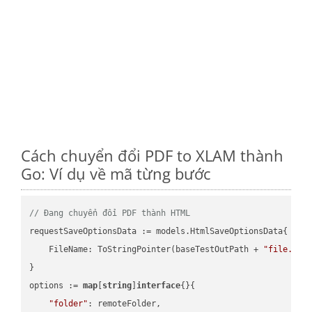
Cách chuyển đổi PDF to XLAM thành
Go: Ví dụ về mã từng bước
// Đang chuyển đổi PDF thành HTML
requestSaveOptionsData := models.HtmlSaveOptionsData{

    FileName: ToStringPointer(baseTestOutPath + 
"file.PDF
}

options := 
map
[
string
]
interface
{}{

"folder"
: remoteFolder,
