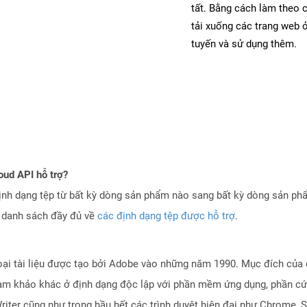
tất. Bằng cách làm theo 
tải xuống các trang web
tuyến và sử dụng thêm.
oud API hỗ trợ?
ịnh dạng tệp từ bất kỳ dòng sản phẩm nào sang bất kỳ dòng sản ph
a danh sách đầy đủ về
các định dạng tệp được hỗ trợ
.
loại tài liệu được tạo bởi Adobe vào những năm 1990. Mục đích của đ
u tham khảo khác ở định dạng độc lập với phần mềm ứng dụng, phần c
er cũng như trong hầu hết các trình duyệt hiện đại như Chrome, S