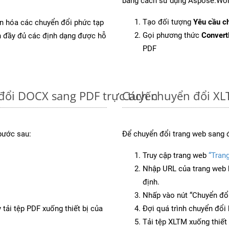
bằng cách sử dụng Aspose.Wor
Tạo đối tượng
Yêu cầu ch
ản hóa các chuyển đổi phức tạp
Gọi phương thức
Conver
ch đầy đủ các định dạng được hỗ
PDF
đổi DOCX sang PDF trực tuyến
Cách chuyển đổi XL
bước sau:
Để chuyển đổi trang web sang 
Truy cập trang web
“Tran
Nhập URL của trang web 
định.
Nhấp vào nút “Chuyển đổi
 tải tệp PDF xuống thiết bị của
Đợi quá trình chuyển đổi 
Tải tệp XLTM xuống thiết 