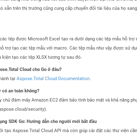
 sẵn trên thị trường cũng cung cấp chuyển đổi tài liệu của họ san
 các tệp được Microsoft Excel tạo ra dưới dạng các tệp mẫu hỗ trợ
hỗ trợ tạo các tệp mẫu với macro. Các tệp mẫu như vậy được sử dụn
 kiện tạo các tệp XLSX tương tự sau đó.
pose.Total Cloud cho Go ở đâu?
hành tại
Aspose.Total Cloud Documentation
.
 có an toàn không?
áy chủ đám mây Amazon EC2 đảm bảo tính bảo mật và khả năng phục
aspose.cloud/security).
dụng SDK Go: Hướng dẫn cho người mới bắt đầu
 tạo Aspose.Total Cloud API mà còn giúp cài đặt các thư viện cần 