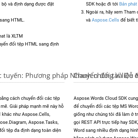
c bộ và định dạng được đặt
SDK hoặc đi tới
Bản phát
Ngoài ra, hãy xem Tham 
F sang HTML.
và
Aspose.Cells
để biết 
mat là XLTM
yển đổi tệp HTML sang định
c tuyến: Phương pháp Nhanh chóng và Dễ 
Chuyển đổi tài liệ
 bằng cách chuyển đổi các tệp
Aspose.Words Cloud SDK cung 
mẽ. Giải pháp mạnh mẽ này hỗ
để chuyển đổi các tệp MS Word
l khác như Aspose.Cells,
giống như chúng tôi đã làm ở t
pose.Diagram, Aspose.Tasks,
gọi REST API trực tiếp hay SDK,
i tệp đa định dạng toàn diện
Word sang nhiều định dạng hình