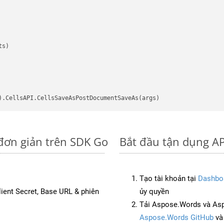
s)

đơn giản trên SDK Go
Bắt đầu tận dụng AP
Tạo tài khoản tại
Dashbo
Client Secret, Base URL & phiên
ủy quyền
Tải Aspose.Words và As
Aspose.Words GitHub
v