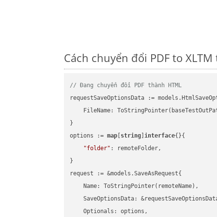
Cách chuyển đổi PDF to XLTM 
// Đang chuyển đổi PDF thành HTML
requestSaveOptionsData := models.HtmlSaveOpt
    FileName: ToStringPointer(baseTestOutPa
}

options := 
map
[
string
]
interface
{}{

"folder"
: remoteFolder,

}

request := &models.SaveAsRequest{

    Name: ToStringPointer(remoteName),

    SaveOptionsData: &requestSaveOptionsData
    Optionals: options,
