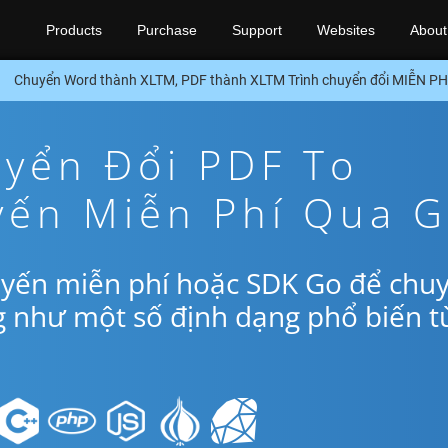
Products
Purchase
Support
Websites
About
Chuyển Word thành XLTM, PDF thành XLTM Trình chuyển đổi MIỄN P
yển Đổi PDF To
yến Miễn Phí Qua 
uyến miễn phí hoặc SDK Go để chu
g như một số định dạng phổ biến t