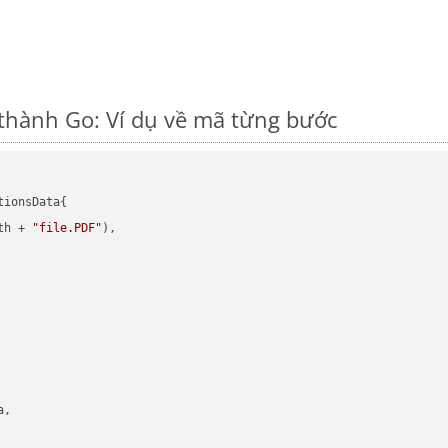
thành Go: Ví dụ về mã từng bước
ionsData{

th + 
"file.PDF"
),

,
