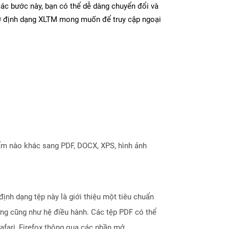
các bước này, bạn có thể dễ dàng chuyển đổi và
 ở định dạng XLTM mong muốn để truy cập ngoại
ẩm nào khác sang PDF, DOCX, XPS, hình ảnh
ịnh dạng tệp này là giới thiệu một tiêu chuẩn
ứng cũng như hệ điều hành. Các tệp PDF có thể
afari, Firefox thông qua các phần mở