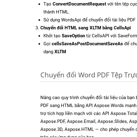
Tạo
ConvertDocumentRequest
với tên tệp cụ
thành HTML.
Sử dụng WordsApi để chuyển đổi tài liệu PD
Chuyển đổi HTML sang XLTM bằng CellsApi
Khởi tạo
SaveOption
từ CellsAPI với SaveFor
Gọi
cellsSaveAsPostDocumentSaveAs
để chu
dạng
XLTM
Chuyển đổi Word PDF Tệp Trự
Nâng cao quy trình chuyển đổi tài liệu của bạn
PDF sang HTML bằng API Aspose.Words mạnh 
trợ tích hợp liền mạch với các API Aspose.Tota
Aspose.PDF, Aspose.Email, Aspose.Slides, As
Aspose.3D, Aspose.HTML — cho phép chuyển đổ