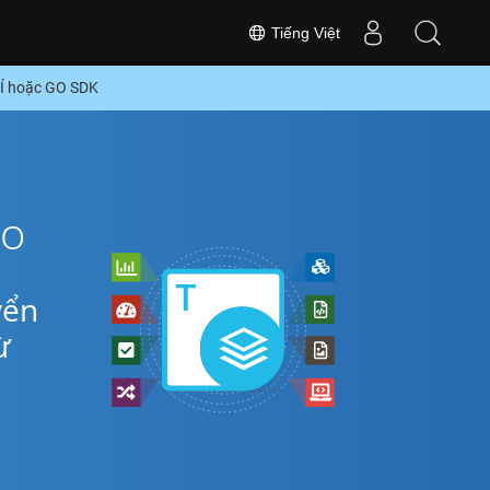
Tiếng Việt
HÍ hoặc GO SDK
Go
yển
ừ