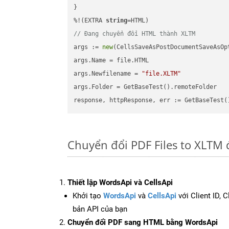
}

%!(EXTRA 
string
// Đang chuyển đổi HTML thành XLTM
args := 
new
(CellsSaveAsPostDocumentSaveAsOpt
args.Name = file.HTML

args.Newfilename = 
"file.XLTM"
args.Folder = GetBaseTest().remoteFolder

Chuyển đổi PDF Files to XLTM 
Thiết lập WordsApi và CellsApi
Khởi tạo
WordsApi
và
CellsApi
với Client ID, 
bản API của bạn
Chuyển đổi PDF sang HTML bằng WordsApi