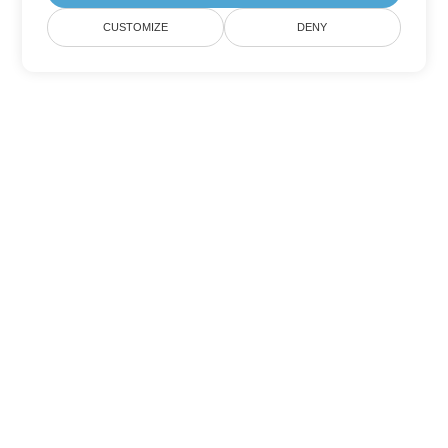
CUSTOMIZE
DENY
Tùy chọn chuyển đổi
PowerPoint khác
Chuyển đổi PPT thành DOC
DOC:
Microsoft Word Binary Format
Chuyển đổi PPT thành DOT
DOT:
Microsoft Word Template Files
Chuyển đổi PPT thành DOCX
DOCX:
Office 2007+ Word Document
Chuyển đổi PPT thành DOCM