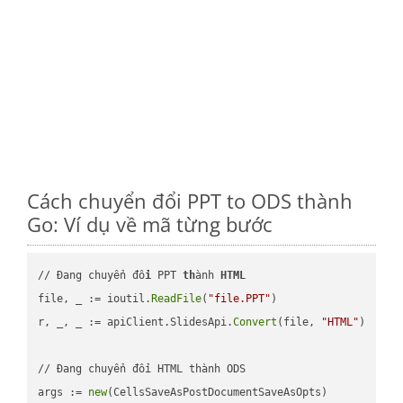
Cách chuyển đổi PPT to ODS thành
Go: Ví dụ về mã từng bước
// Đang chuyển đổ
i
 PPT 
th
ành 
HTML
file, _ := ioutil.
ReadFile
(
"file.PPT"
)

r, _, _ := apiClient.SlidesApi.
Convert
(file, 
"HTML"
)

// Đang chuyển đổi HTML thành ODS

args := 
new
(CellsSaveAsPostDocumentSaveAsOpts)
