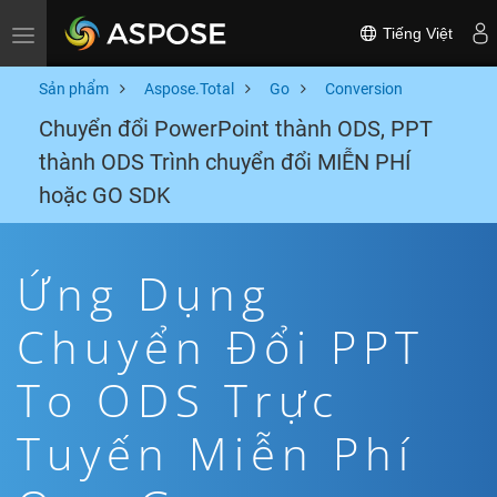
Tiếng Việt
Toggle navigation
Sản phẩm
Aspose.Total
Go
Conversion
Chuyển đổi PowerPoint thành ODS, PPT
thành ODS Trình chuyển đổi MIỄN PHÍ
hoặc GO SDK
Ứng Dụng
Chuyển Đổi PPT
To ODS Trực
Tuyến Miễn Phí