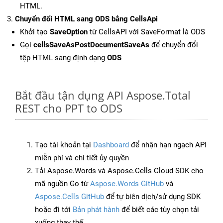
HTML.
Chuyển đổi HTML sang ODS bằng CellsApi
Khởi tạo
SaveOption
từ CellsAPI với SaveFormat là ODS
Gọi
cellsSaveAsPostDocumentSaveAs
để chuyển đổi
tệp HTML sang định dạng
ODS
Bắt đầu tận dụng API Aspose.Total
REST cho PPT to ODS
Tạo tài khoản tại
Dashboard
để nhận hạn ngạch API
miễn phí và chi tiết ủy quyền
Tải Aspose.Words và Aspose.Cells Cloud SDK cho
mã nguồn Go từ
Aspose.Words GitHub
và
Aspose.Cells GitHub
để tự biên dịch/sử dụng SDK
hoặc đi tới
Bản phát hành
để biết các tùy chọn tải
xuống thay thế.