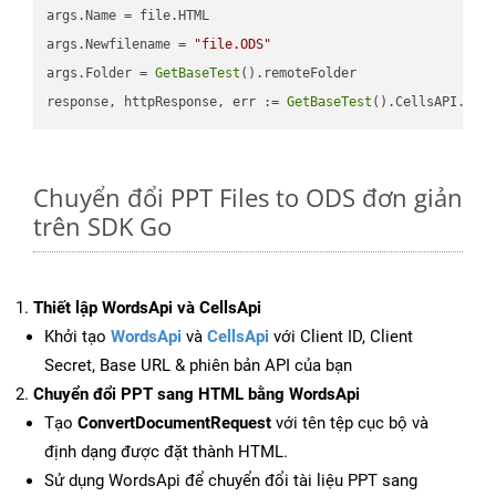
args.Name = file.HTML

args.Newfilename = 
"file.ODS"
args.Folder = 
GetBaseTest
().remoteFolder

response, httpResponse, err := 
GetBaseTest
().CellsAPI.
Cel
Chuyển đổi PPT Files to ODS đơn giản
trên SDK Go
Thiết lập WordsApi và CellsApi
Khởi tạo
WordsApi
và
CellsApi
với Client ID, Client
Secret, Base URL & phiên bản API của bạn
Chuyển đổi PPT sang HTML bằng WordsApi
Tạo
ConvertDocumentRequest
với tên tệp cục bộ và
định dạng được đặt thành HTML.
Sử dụng WordsApi để chuyển đổi tài liệu PPT sang