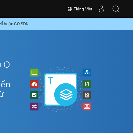
Tiếng Việt
HÍ hoặc GO SDK
Go
yển
ừ