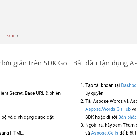
, 
"POTM"
 đơn giản trên SDK Go
Bắt đầu tận dụng AP
Tạo tài khoản tại
Dashbo
Client Secret, Base URL & phiên
ủy quyền
Tải Aspose.Words và As
Aspose.Words GitHub
v
c bộ và định dạng được đặt
SDK hoặc đi tới
Bản phát
Ngoài ra, hãy xem Tham 
 sang HTML.
và
Aspose.Cells
để biết 