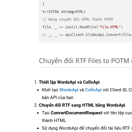
}

%!(EXTRA 
string
// Đang chuyển đổi HTML thành POTM
file, _ := ioutil.ReadFile(
"file.HTML"
)

r, _, _ := apiClient.SlidesApi.Convert(file
Chuyển đổi RTF Files to POTM
Thiết lập WordsApi và CellsApi
Khởi tạo
WordsApi
và
CellsApi
với Client ID, 
bản API của bạn
Chuyển đổi RTF sang HTML bằng WordsApi
Tạo
ConvertDocumentRequest
với tên tệp cụ
thành HTML.
Sử dụng WordsApi để chuyển đổi tài liệu RTF