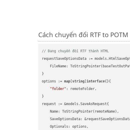
Cách chuyển đổi RTF to POTM 
// Đang chuyển đổi RTF thành HTML
requestSaveOptionsData := models.HtmlSaveOpt
    FileName: ToStringPointer(baseTestOutPa
}

options := 
map
[
string
]
interface
{}{

"folder"
: remoteFolder,

}

request := &models.SaveAsRequest{

    Name: ToStringPointer(remoteName),

    SaveOptionsData: &requestSaveOptionsData
    Optionals: options,
