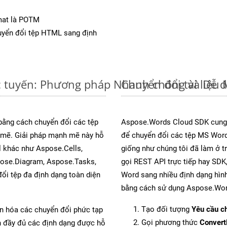
mat là POTM
yển đổi tệp HTML sang định
c tuyến: Phương pháp Nhanh chóng và Dễ 
Chuyển đổi tài liệ
 bằng cách chuyển đổi các tệp
Aspose.Words Cloud SDK cung 
mẽ. Giải pháp mạnh mẽ này hỗ
để chuyển đổi các tệp MS Word
l khác như Aspose.Cells,
giống như chúng tôi đã làm ở t
pose.Diagram, Aspose.Tasks,
gọi REST API trực tiếp hay SDK,
i tệp đa định dạng toàn diện
Word sang nhiều định dạng hình
bằng cách sử dụng Aspose.Wor
Tạo đối tượng
Yêu cầu ch
ản hóa các chuyển đổi phức tạp
Gọi phương thức
Conver
ch đầy đủ các định dạng được hỗ