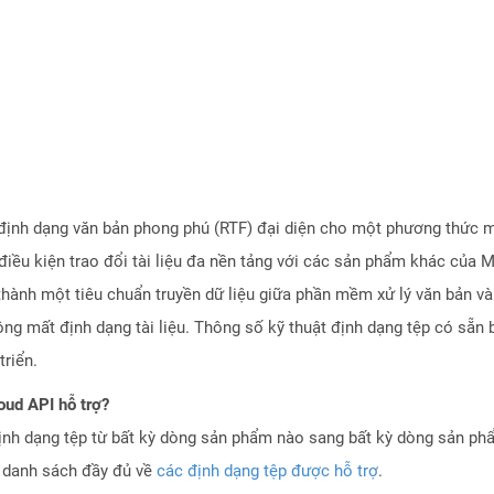
t, định dạng văn bản phong phú (RTF) đại diện cho một phương thức
điều kiện trao đổi tài liệu đa nền tảng với các sản phẩm khác của 
thành một tiêu chuẩn truyền dữ liệu giữa phần mềm xử lý văn bản và
g mất định dạng tài liệu. Thông số kỹ thuật định dạng tệp có sẵn b
riển.
oud API hỗ trợ?
ịnh dạng tệp từ bất kỳ dòng sản phẩm nào sang bất kỳ dòng sản ph
a danh sách đầy đủ về
các định dạng tệp được hỗ trợ
.