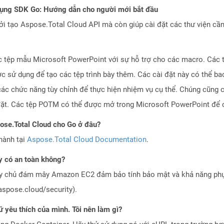
dụng SDK Go: Hướng dẫn cho người mới bắt đầu
 tạo Aspose.Total Cloud API mà còn giúp cài đặt các thư viện cần 
c tệp mẫu Microsoft PowerPoint với sự hỗ trợ cho các macro. Các 
c sử dụng để tạo các tệp trình bày thêm. Các cài đặt này có thể b
c chức năng tùy chỉnh để thực hiện nhiệm vụ cụ thể. Chúng cũng 
 đặt. Các tệp POTM có thể được mở trong Microsoft PowerPoint để 
pose.Total Cloud cho Go ở đâu?
hành tại
Aspose.Total Cloud Documentation
.
 có an toàn không?
áy chủ đám mây Amazon EC2 đảm bảo tính bảo mật và khả năng phục
aspose.cloud/security).
 yêu thích của mình. Tôi nên làm gì?