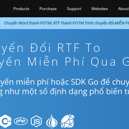
Products
Purchase
Support
Websites
About
Chuyển Word thành POTM, RTF thành POTM Trình chuyển đổi MIỄN P
yển Đổi RTF To
yến Miễn Phí Qua 
uyến miễn phí hoặc SDK Go để chu
g như một số định dạng phổ biến t