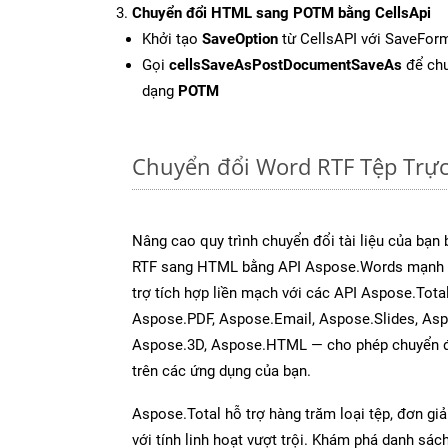
Chuyển đổi HTML sang POTM bằng CellsApi
Khởi tạo
SaveOption
từ CellsAPI với SaveFor
Gọi
cellsSaveAsPostDocumentSaveAs
để chu
dạng
POTM
Chuyển đổi Word RTF Tệp Trự
Nâng cao quy trình chuyển đổi tài liệu của bạn
RTF sang HTML bằng API Aspose.Words mạnh 
trợ tích hợp liền mạch với các API Aspose.Tota
Aspose.PDF, Aspose.Email, Aspose.Slides, As
Aspose.3D, Aspose.HTML — cho phép chuyển đổ
trên các ứng dụng của bạn.
Aspose.Total hỗ trợ hàng trăm loại tệp, đơn gi
với tính linh hoạt vượt trội. Khám phá danh sá