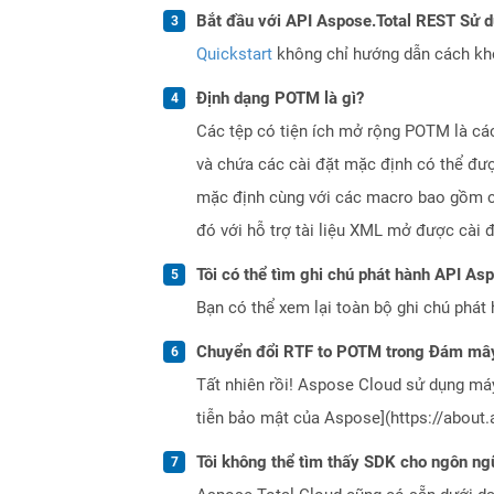
Bắt đầu với API Aspose.Total REST Sử 
Quickstart
không chỉ hướng dẫn cách khởi
Định dạng POTM là gì?
Các tệp có tiện ích mở rộng POTM là cá
và chứa các cài đặt mặc định có thể đượ
mặc định cùng với các macro bao gồm cá
đó với hỗ trợ tài liệu XML mở được cài
Tôi có thể tìm ghi chú phát hành API As
Bạn có thể xem lại toàn bộ ghi chú phát 
Chuyển đổi RTF to POTM trong Đám mây
Tất nhiên rồi! Aspose Cloud sử dụng m
tiễn bảo mật của Aspose](https://about.
Tôi không thể tìm thấy SDK cho ngôn ngữ