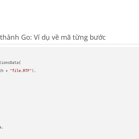
thành Go: Ví dụ về mã từng bước
ionsData{

th + 
"file.RTF"
),

,
