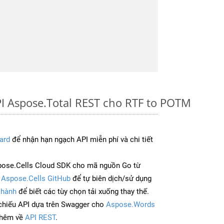
I Aspose.Total REST cho RTF to POTM
ard
để nhận hạn ngạch API miễn phí và chi tiết
pose.Cells Cloud SDK cho mã nguồn Go từ
à
Aspose.Cells GitHub
để tự biên dịch/sử dụng
 hành
để biết các tùy chọn tải xuống thay thế.
chiếu API dựa trên Swagger cho
Aspose.Words
thêm về
API REST
.