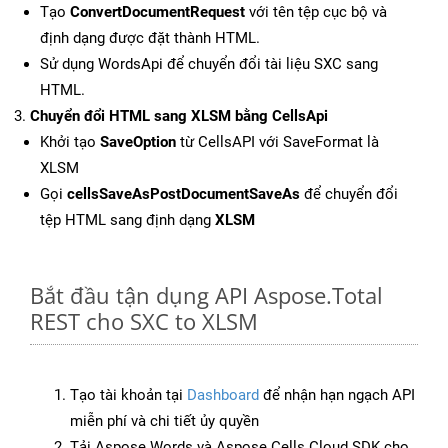
Tạo
ConvertDocumentRequest
với tên tệp cục bộ và
định dạng được đặt thành HTML.
Sử dụng WordsApi để chuyển đổi tài liệu SXC sang
HTML.
Chuyển đổi HTML sang XLSM bằng CellsApi
Khởi tạo
SaveOption
từ CellsAPI với SaveFormat là
XLSM
Gọi
cellsSaveAsPostDocumentSaveAs
để chuyển đổi
tệp HTML sang định dạng
XLSM
Bắt đầu tận dụng API Aspose.Total
REST cho SXC to XLSM
Tạo tài khoản tại
Dashboard
để nhận hạn ngạch API
miễn phí và chi tiết ủy quyền
Tải Aspose.Words và Aspose.Cells Cloud SDK cho