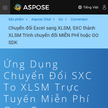
Tiếng Việt
Toggle navigation
Sản phẩm
Aspose.Total
Go
Conversion
Chuyển đổi Excel sang XLSM, SXC thành
XLSM Trình chuyển đổi MIỄN PHÍ hoặc GO
SDK
Ứng Dụng
Chuyển Đổi SXC
To XLSM Trực
Tuyến Miễn Phí