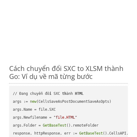
Cách chuyển đổi SXC to XLSM thành
Go: Ví dụ về mã từng bước
// Đang chuyển đổ
i
 SXC 
th
ành 
HTML
args := 
new
(CellsSaveAsPostDocumentSaveAsOpts)

args.Name = file.SXC

args.Newfilename = 
"file.HTML"
args.Folder = 
GetBaseTest
().remoteFolder

response, httpResponse, err := 
GetBaseTest
().CellsAPI.
Cel