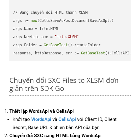
// Đang chuyển đổi HTML thành XLSM

args := 
new
(CellsSaveAsPostDocumentSaveAsOpts)

args.Name = file.HTML

args.Newfilename = 
"file.XLSM"
args.Folder = 
GetBaseTest
().remoteFolder

response, httpResponse, err := 
GetBaseTest
().CellsAPI.
Cel
Chuyển đổi SXC Files to XLSM đơn
giản trên SDK Go
Thiết lập WordsApi và CellsApi
Khởi tạo
WordsApi
và
CellsApi
với Client ID, Client
Secret, Base URL & phiên bản API của bạn
Chuyển đổi SXC sang HTML bằng WordsApi