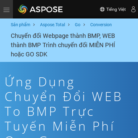
Tiếng Việt
Toggle navigation
Sản phẩm
Aspose.Total
Go
Conversion
Chuyển đổi Webpage thành BMP, WEB
thành BMP Trình chuyển đổi MIỄN PHÍ
hoặc GO SDK
Ứng Dụng
Chuyển Đổi WEB
To BMP Trực
Tuyến Miễn Phí