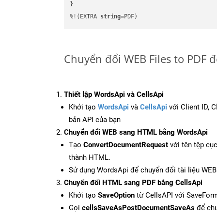
}

%!(EXTRA 
string
=PDF)
Chuyển đổi WEB Files to PDF đ
Thiết lập WordsApi và CellsApi
Khởi tạo
WordsApi
và
CellsApi
với Client ID, 
bản API của bạn
Chuyển đổi WEB sang HTML bằng WordsApi
Tạo
ConvertDocumentRequest
với tên tệp cụ
thành HTML.
Sử dụng WordsApi để chuyển đổi tài liệu WE
Chuyển đổi HTML sang PDF bằng CellsApi
Khởi tạo
SaveOption
từ CellsAPI với SaveFor
Gọi
cellsSaveAsPostDocumentSaveAs
để chu