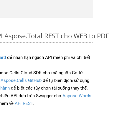
I Aspose.Total REST cho WEB to PDF
ard
để nhận hạn ngạch API miễn phí và chi tiết
pose.Cells Cloud SDK cho mã nguồn Go từ
à
Aspose.Cells GitHub
để tự biên dịch/sử dụng
 hành
để biết các tùy chọn tải xuống thay thế.
chiếu API dựa trên Swagger cho
Aspose.Words
thêm về
API REST
.