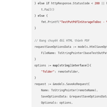
} 
else
if
 httpResponse.StatusCode < 
200
 || 
    t.Fail()

} 
else
 {

    fmt.Printf(
"TestPutPdfInStorageToDoc - 
}

// Đang chuyển đổi HTML thành PDF
requestSaveOptionsData := models.HtmlSaveOpt
    FileName: ToStringPointer(baseTestOutPa
}

options := 
map
[
string
]
interface
{}{

"folder"
: remoteFolder,

}

request := &models.SaveAsRequest{

    Name: ToStringPointer(remoteName),

    SaveOptionsData: &requestSaveOptionsData
    Optionals: options,
