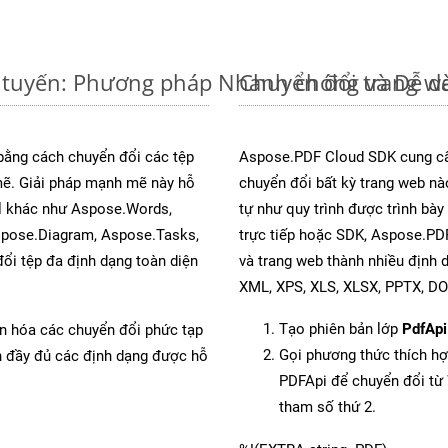
 tuyến: Phương pháp Nhanh chóng và Dễ d
Chuyển đổi trang w
 bằng cách chuyển đổi các tệp
Aspose.PDF Cloud SDK cung cấ
. Giải pháp mạnh mẽ này hỗ
chuyển đổi bất kỳ trang web nà
al khác như Aspose.Words,
tự như quy trình được trình bà
spose.Diagram, Aspose.Tasks,
trực tiếp hoặc SDK, Aspose.PD
i tệp đa định dạng toàn diện
và trang web thành nhiều định
XML, XPS, XLS, XLSX, PPTX, D
Tạo phiên bản lớp
PdfApi
ản hóa các chuyển đổi phức tạp
Gọi phương thức thích h
ch đầy đủ các định dạng được hỗ
PDFApi để chuyển đổi t
tham số thứ 2.