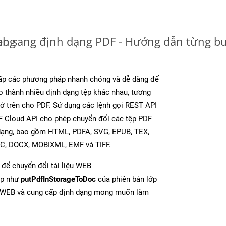
àng
eb sang định dạng PDF - Hướng dẫn từng b
p các phương pháp nhanh chóng và dễ dàng để
o thành nhiều định dạng tệp khác nhau, tương
y ở trên cho PDF. Sử dụng các lệnh gọi REST API
F Cloud API cho phép chuyển đổi các tệp PDF
 dạng, bao gồm HTML, PDFA, SVG, EPUB, TEX,
OC, DOCX, MOBIXML, EMF và TIFF.
để chuyển đổi tài liệu WEB
ợp như
putPdfInStorageToDoc
của phiên bản lớp
ừ WEB và cung cấp định dạng mong muốn làm