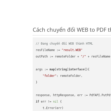
Cách chuyển đổi WEB to PDF t
// Đang chuyển đổi WEB thành HTML
resFileName := 
"result.WEB"
outPath := remoteFolder + 
"/"
 + resFileName

args := 
map
[
string
]
interface
{}{

"folder"
: remoteFolder,

}

if
 err != 
nil
 {

    t.Error(err)
