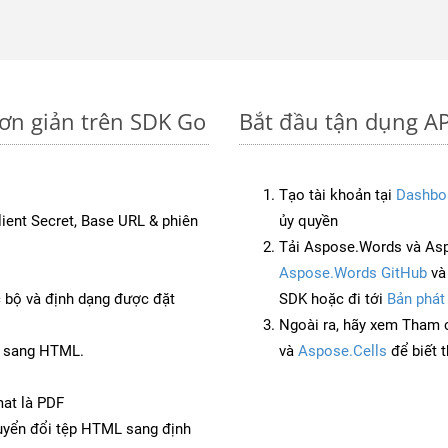
ơn giản trên SDK Go
Bắt đầu tận dụng AP
Tạo tài khoản tại
Dashbo
Client Secret, Base URL & phiên
ủy quyền
Tải Aspose.Words và As
Aspose.Words GitHub
v
c bộ và định dạng được đặt
SDK hoặc đi tới
Bản phát
Ngoài ra, hãy xem Tham 
B sang HTML.
và
Aspose.Cells
để biết 
mat là PDF
yển đổi tệp HTML sang định