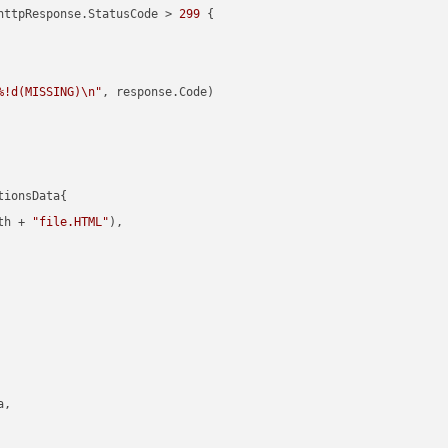
httpResponse.StatusCode > 
299
 {

%!d(MISSING)\n"
, response.Code)

ionsData{

th + 
"file.HTML"
),

,
