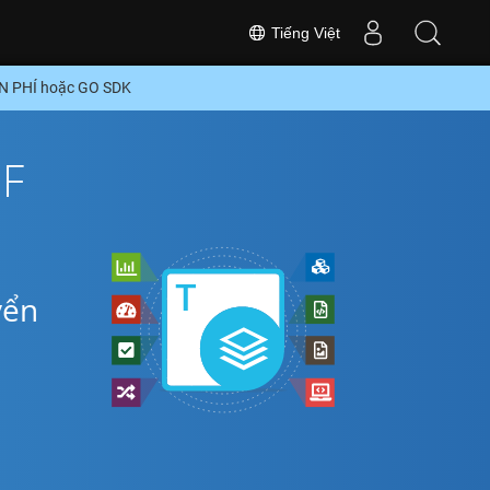
Tiếng Việt
ỄN PHÍ hoặc GO SDK
DF
yển