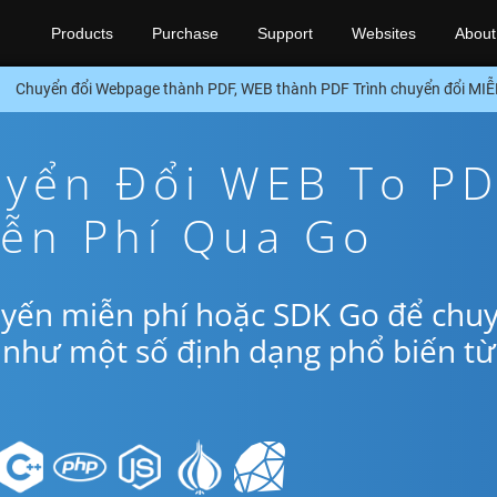
Products
Purchase
Support
Websites
About
Chuyển đổi Webpage thành PDF, WEB thành PDF Trình chuyển đổi MI
yển Đổi WEB To P
iễn Phí Qua Go
uyến miễn phí hoặc SDK Go để chu
 như một số định dạng phổ biến từ