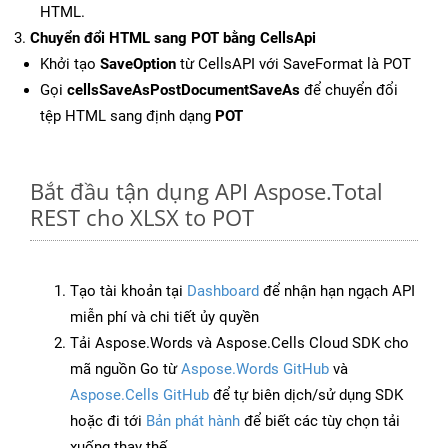
HTML.
Chuyển đổi HTML sang POT bằng CellsApi
Khởi tạo
SaveOption
từ CellsAPI với SaveFormat là POT
Gọi
cellsSaveAsPostDocumentSaveAs
để chuyển đổi
tệp HTML sang định dạng
POT
Bắt đầu tận dụng API Aspose.Total
REST cho XLSX to POT
Tạo tài khoản tại
Dashboard
để nhận hạn ngạch API
miễn phí và chi tiết ủy quyền
Tải Aspose.Words và Aspose.Cells Cloud SDK cho
mã nguồn Go từ
Aspose.Words GitHub
và
Aspose.Cells GitHub
để tự biên dịch/sử dụng SDK
hoặc đi tới
Bản phát hành
để biết các tùy chọn tải
xuống thay thế.