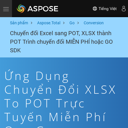
Tiếng Việt
Toggle navigation
Sản phẩm
Aspose.Total
Go
Conversion
Chuyển đổi Excel sang POT, XLSX thành
POT Trình chuyển đổi MIỄN PHÍ hoặc GO
SDK
Ứng Dụng
Chuyển Đổi XLSX
To POT Trực
Tuyến Miễn Phí