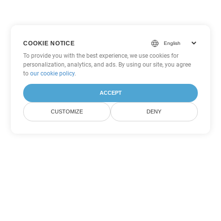
COOKIE NOTICE
To provide you with the best experience, we use cookies for
personalization, analytics, and ads. By using our site, you agree
to
our cookie policy
.
ACCEPT
CUSTOMIZE
DENY
Tùy chọn chuyển đổi Excel khác
Chuyển đổi XLSX thành DOC
DOC:
Microsoft Word Binary Format