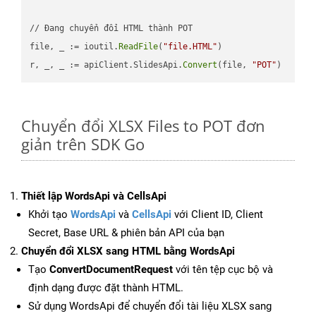
// Đang chuyển đổi HTML thành POT

file, _ := ioutil.
ReadFile
(
"file.HTML"
)

r, _, _ := apiClient.SlidesApi.
Convert
(file, 
"POT"
Chuyển đổi XLSX Files to POT đơn
giản trên SDK Go
Thiết lập WordsApi và CellsApi
Khởi tạo
WordsApi
và
CellsApi
với Client ID, Client
Secret, Base URL & phiên bản API của bạn
Chuyển đổi XLSX sang HTML bằng WordsApi
Tạo
ConvertDocumentRequest
với tên tệp cục bộ và
định dạng được đặt thành HTML.
Sử dụng WordsApi để chuyển đổi tài liệu XLSX sang