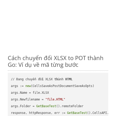
Cách chuyển đổi XLSX to POT thành
Go: Ví dụ về mã từng bước
// Đang chuyển đổ
i
 XLSX 
th
ành 
HTML
args := 
new
(CellsSaveAsPostDocumentSaveAsOpts)

args.Name = file.XLSX

args.Newfilename = 
"file.HTML"
args.Folder = 
GetBaseTest
().remoteFolder

response, httpResponse, err := 
GetBaseTest
().CellsAPI.
Cel