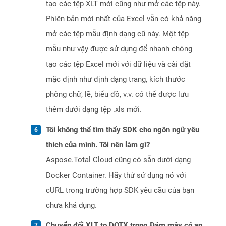
tạo các tệp XLT mới cũng như mở các tệp này.
Phiên bản mới nhất của Excel vẫn có khả năng
mở các tệp mẫu định dạng cũ này. Một tệp
mẫu như vậy được sử dụng để nhanh chóng
tạo các tệp Excel mới với dữ liệu và cài đặt
mặc định như định dạng trang, kích thước
phông chữ, lề, biểu đồ, v.v. có thể được lưu
thêm dưới dạng tệp .xls mới.
Tôi không thể tìm thấy SDK cho ngôn ngữ yêu
thích của mình. Tôi nên làm gì?
Aspose.Total Cloud cũng có sẵn dưới dạng
Docker Container. Hãy thử sử dụng nó với
cURL trong trường hợp SDK yêu cầu của bạn
chưa khả dụng.
Chuyển đổi XLT to DOTX trong Đám mây có an