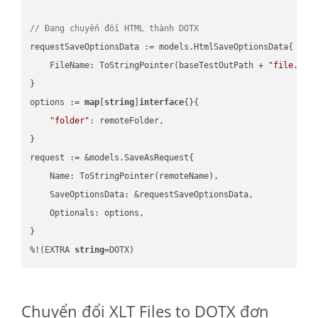
// Đang chuyển đổi HTML thành DOTX
requestSaveOptionsData := models.HtmlSaveOptionsData{

    FileName: ToStringPointer(baseTestOutPath + 
"file.HTM
}

options := 
map
[
string
]
interface
{}{

"folder"
: remoteFolder,

}

request := &models.SaveAsRequest{

    Name: ToStringPointer(remoteName),

    SaveOptionsData: &requestSaveOptionsData,

    Optionals: options,

}

%!(EXTRA 
string
=DOTX)
Chuyển đổi XLT Files to DOTX đơn