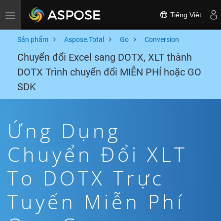
Tiếng Việt
Toggle navigation
Sản phẩm
Aspose.Total
Go
Conversion
Chuyển đổi Excel sang DOTX, XLT thành
DOTX Trình chuyển đổi MIỄN PHÍ hoặc GO
SDK
Ứng Dụng
Chuyển Đổi XLT
To DOTX Trực
Tuyến Miễn Phí