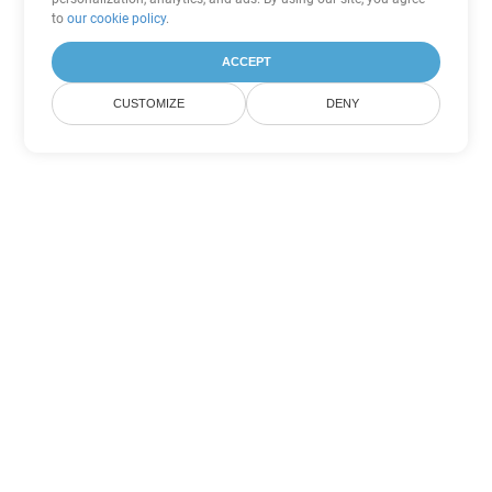
to
our cookie policy
.
ACCEPT
CUSTOMIZE
DENY
Tùy chọn chuyển đổi Excel khác
Chuyển đổi XLT thành DOC
DOC:
Microsoft Word Binary Format
Chuyển đổi XLT thành DOT
DOT:
Microsoft Word Template Files
Chuyển đổi XLT thành DOCX
DOCX:
Office 2007+ Word Document