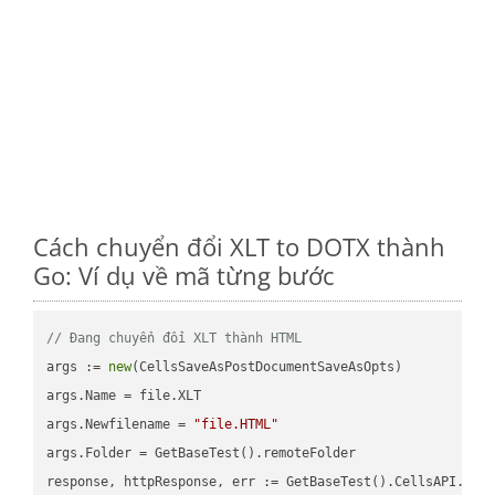
Cách chuyển đổi XLT to DOTX thành
Go: Ví dụ về mã từng bước
// Đang chuyển đổi XLT thành HTML
args := 
new
(CellsSaveAsPostDocumentSaveAsOpts)

args.Name = file.XLT

args.Newfilename = 
"file.HTML"
args.Folder = GetBaseTest().remoteFolder

response, httpResponse, err := GetBaseTest().CellsAPI.Cell